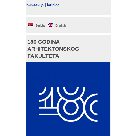
ћирилица
|
latinica
Serbian
English
180 GODINA
ARHITEKTONSKOG
FAKULTETA