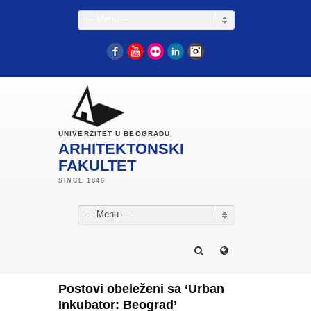
— Menu —
Facebook
YouTube
Flickr
LinkedIn
Instagram
UNIVERZITET U BEOGRADU
ARHITEKTONSKI
FAKULTET
— Menu —
Postovi obeleženi sa ‘Urban
Inkubator: Beograd’