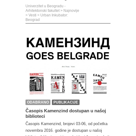
Univerzitet u Beogradu -
Arhitektonski fakultet
>
Najnovije
>
Vesti
>
Urban Inkubator:
Beograd
ODABRANO
PUBLIKACIJE
Časopis Kamenzind dostupan u našoj
biblioteci
Časopis Kamenzind, brojevi 03-06, od početka
novembra 2016. godine je dostupan u našoj