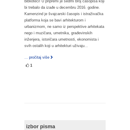
biblioteci! U pripremi je sedmi broj časopisa koji
bi trebalo da izađe u decembru 2016. godine.
Kamenzind je švajcarski časopis i istraživačka
platforma koja se bavi arhitekturom i
urbanizmom, ne samo iz perspektive arhitekata
nego i muzičara, umetnika, građevinskih
inženjera, istoričara umetnosti, ekonomista i
svih ostalih koji u arhitekturi uživaju...
... pročitaj više
1
izbor pisma