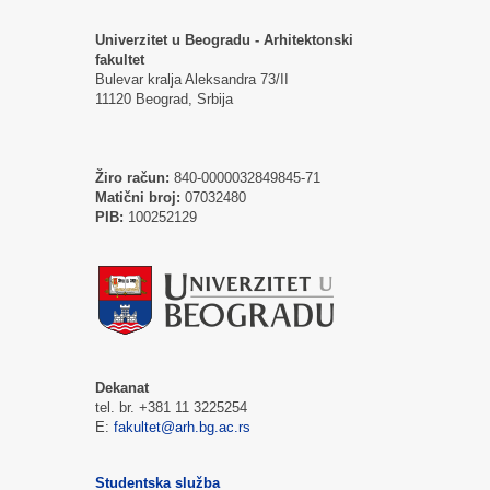
Univerzitet u Beogradu - Arhitektonski
fakultet
Bulevar kralja Aleksandra 73/II
11120 Beograd, Srbija
Žiro račun:
840-0000032849845-71
Matični broj:
07032480
PIB:
100252129
Dekanat
tel. br. +381 11 3225254
E:
fakultet@arh.bg.ac.rs
Studentska služba