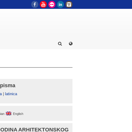
Facebook
YouTube
Flickr
LinkedIn
Instagram
 pisma
а
|
latinica
ian
English
GODINA ARHITEKTONSKOG