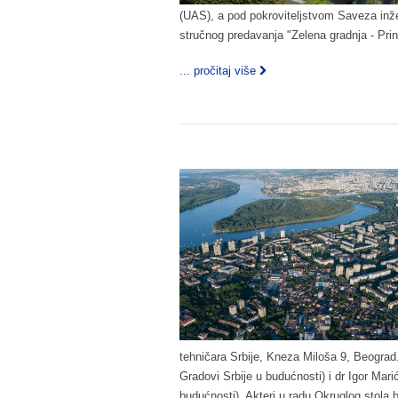
(UAS), a pod pokroviteljstvom Saveza inžen
stručnog predavanja "Zelena gradnja ‐ Princ
... pročitaj više
tehničara Srbije, Kneza Miloša 9, Beograd.
Gradovi Srbije u budućnosti) i dr Igor Mari
budućnosti). Akteri u radu Okruglog stola bi