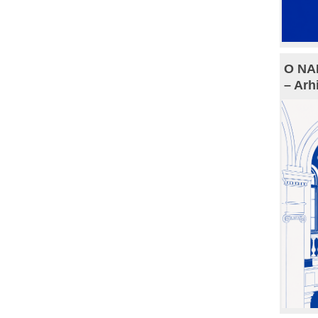
O NAM
– Arh