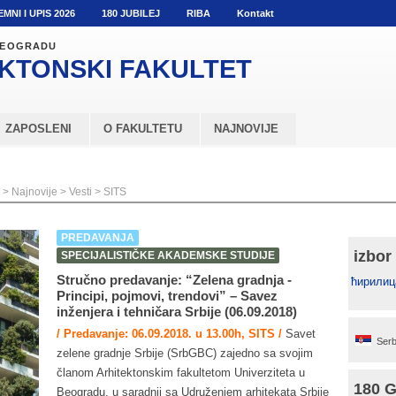
EMNI I UPIS 2026
180 JUBILEJ
RIBA
Kontakt
 BEOGRADU
KTONSKI
FAKULTET
ZAPOSLENI
O FAKULTETU
NAJNOVIJE
>
Najnovije
>
Vesti
>
SITS
PREDAVANJA
izbor
SPECIJALISTIČKE AKADEMSKE STUDIJE
Stručno predavanje: “Zelena gradnja ‐
ћирилиц
Principi, pojmovi, trendovi” – Savez
inženjera i tehničara Srbije (06.09.2018)
/ Predavanje: 06.09.2018. u 13.00h, SITS /
Savet
Serb
zelene gradnje Srbije (SrbGBC) zajedno sa svojim
članom Arhitektonskim fakultetom Univerziteta u
180 
Beogradu, u saradnji sa Udruženjem arhitekata Srbije