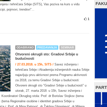
FAKU
jera i tehničara Srbije (SITS), Vas poziva na kurs u vidu
ipi, pojmovi, trendovi"...
1
ODABRANO
PREDAVANJA
SEMINAR
Otvoreni okrugli sto: Gradovi Srbije u
budućnosti
/ 27.03.2018. u 15h, SITS /
Savez inženjera i
tehničara Srbije i Akademija inženjerskih nauka Srbije
najavljuju prvu aktivnost prema Programu aktivnosti
za 2018, za temu Gradovi Srbije u budućnosti:
Otvoreni okrugli sto "Gradovi Srbije u budućnosti" u
PART
utorak, 27. marta 2018. u 15h, Savez inženjera i
 Koordinatori Okruglog stola: Prof. dr Borislav Stojkov (tema
ć (tema Regionalne osobine i identitet gradova Srbije u
će i: Prof. dr Mina Petrović, dr Žaklina Gligorijević, dr Milena