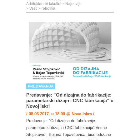
Arhitektonski fakultet
>
Najnovije
>
Vesti
>
robotika
PREDAVANJA
Predavanje: ”Od dizajna do fabrikacije:
parametarski dizajn i CNC fabrikacija” u
Novoj Iskri
/ 08.06.2017. u 18.00 @ Nova Iskra /
Predavanje: ”Od dizajna do fabrikacije:
parametarski dizajn i CNC fabrikacija” Vesne
Stojaković i Bojana Tepavčevića, biće održano