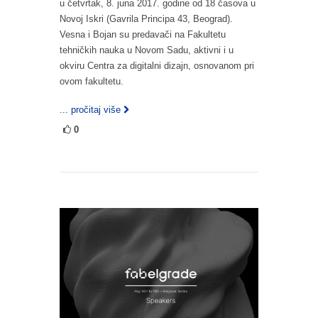
u četvrtak, 8. juna 2017. godine od 18 časova u
Novoj Iskri (Gavrila Principa 43, Beograd).
Vesna i Bojan su predavači na Fakultetu
tehničkih nauka u Novom Sadu, aktivni i u
okviru Centra za digitalni dizajn, osnovanom pri
ovom fakultetu.
... pročitaj više
0