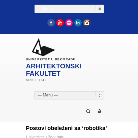
— Menu —
Facebook
YouTube
Flickr
LinkedIn
Instagram
UNIVERZITET U BEOGRADU
ARHITEKTONSKI
FAKULTET
— Menu —
Postovi obeleženi sa ‘robotika’
Univerzitet u Beogradu -