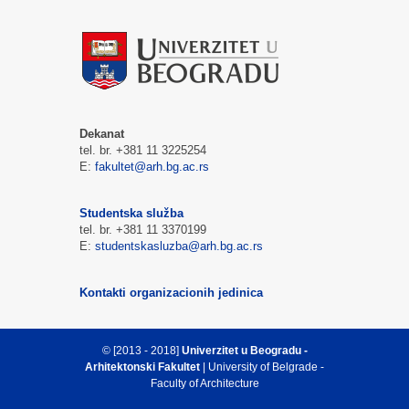
Dekanat
tel. br. +381 11 3225254
E:
fakultet@arh.bg.ac.rs
Studentska služba
tel. br. +381 11 3370199
E:
studentskasluzba@arh.bg.ac.rs
Kontakti organizacionih jedinica
© [2013 - 2018]
Univerzitet u Beogradu -
Arhitektonski Fakultet
| University of Belgrade -
Faculty of Architecture