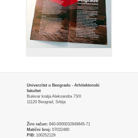
Univerzitet u Beogradu - Arhitektonski
fakultet
Bulevar kralja Aleksandra 73/II
11120 Beograd, Srbija
Žiro račun:
840-0000032849845-71
Matični broj:
07032480
PIB:
100252129