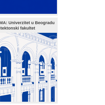
A: Univerzitet u Beogradu
itektonski fakultet