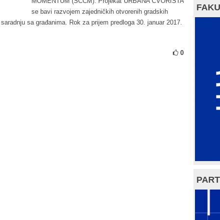
MOMENTUM (SCCM). Projekat URBANA ČVORIŠTA
FAKU
se bavi razvojem zajedničkih otvorenih gradskih
 saradnju sa građanima. Rok za prijem predloga 30. januar 2017.
0
PART