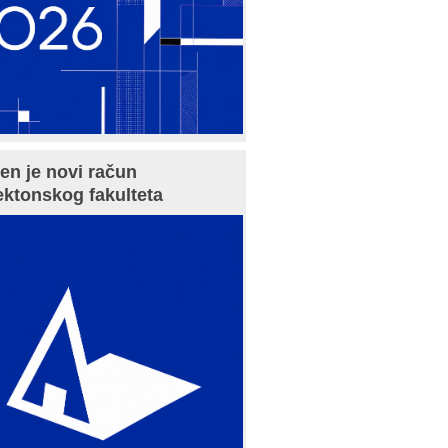
en je novi račun
ektonskog fakulteta