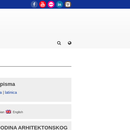
Facebook
YouTube
Flickr
LinkedIn
Instagram
 pisma
а
|
latinica
ian
English
GODINA ARHITEKTONSKOG