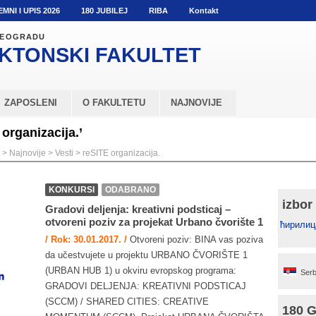
EMNI I UPIS 2026
180 JUBILEJ
RIBA
Kontakt
 BEOGRADU
KTONSKI
FAKULTET
ZAPOSLENI
O FAKULTETU
NAJNOVIJE
organizacija.’
>
Najnovije
>
Vesti
>
reSITE organizacija.
KONKURSI
ODABRANO
izbor
Gradovi deljenja: kreativni podsticaj –
otvoreni poziv za projekat Urbano čvorište 1
ћирилиц
/ Rok: 30.01.2017. /
Otvoreni poziv: BINA vas poziva
da učestvujete u projektu URBANO ČVORIŠTE 1
(URBAN HUB 1) u okviru evropskog programa:
Serb
GRADOVI DELJENJA: KREATIVNI PODSTICAJ
(SCCM) / SHARED CITIES: CREATIVE
180 