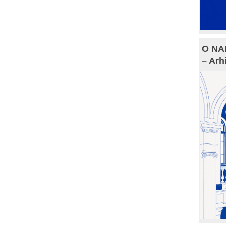
O NAM
– Arh