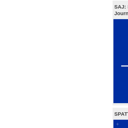
SAJ: 
Journ
SPAT