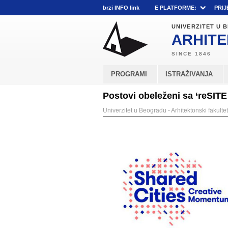
brzi INFO link
E PLATFORME:
PRIJ
UNIVERZITET U
ARHITE
PROGRAMI
ISTRAŽIVANJA
Postovi obeleženi sa ‘reSITE 
Univerzitet u Beogradu - Arhitektonski fakultet