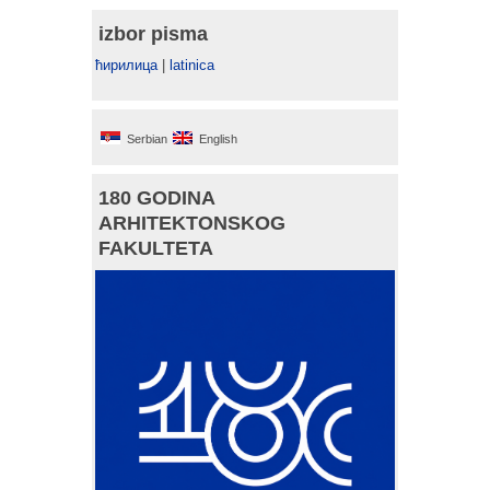
izbor pisma
ћирилица
|
latinica
Serbian
English
180 GODINA
ARHITEKTONSKOG
FAKULTETA