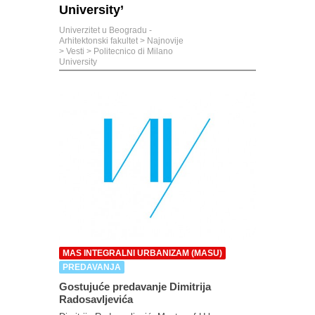
University’
Univerzitet u Beogradu -
Arhitektonski fakultet
>
Najnovije
>
Vesti
>
Politecnico di Milano
University
MAS INTEGRALNI URBANIZAM (MASU)
PREDAVANJA
Gostujuće predavanje Dimitrija
Radosavljevića