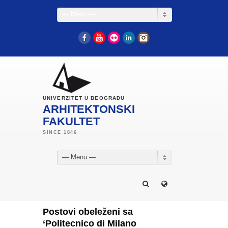
— Menu —
Facebook
YouTube
Flickr
LinkedIn
Instagram
UNIVERZITET U BEOGRADU
ARHITEKTONSKI
FAKULTET
— Menu —
Postovi obeleženi sa
‘Politecnico di Milano