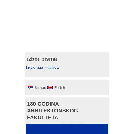
izbor pisma
ћирилица
|
latinica
Serbian
English
180 GODINA
ARHITEKTONSKOG
FAKULTETA