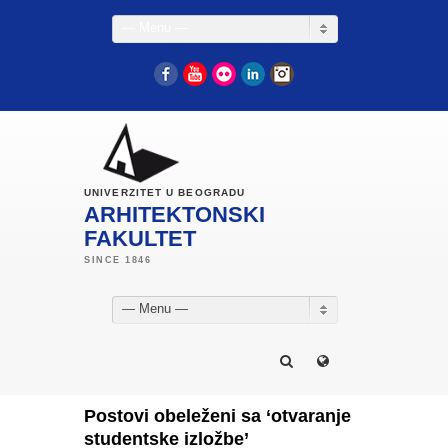
— Menu —
Facebook
YouTube
Flickr
LinkedIn
Instagram
UNIVERZITET U BEOGRADU
ARHITEKTONSKI
FAKULTET
— Menu —
Postovi obeleženi sa ‘otvaranje
studentske izložbe’