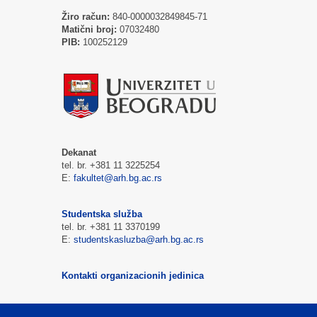
Žiro račun:
840-0000032849845-71
Matični broj:
07032480
PIB:
100252129
Dekanat
tel. br. +381 11 3225254
E:
fakultet@arh.bg.ac.rs
Studentska služba
tel. br. +381 11 3370199
E:
studentskasluzba@arh.bg.ac.rs
Kontakti organizacionih jedinica