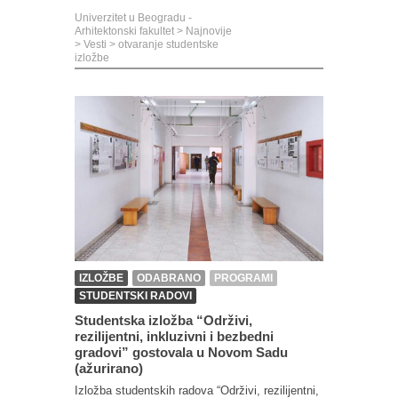
Univerzitet u Beogradu -
Arhitektonski fakultet
>
Najnovije
>
Vesti
>
otvaranje studentske
izložbe
IZLOŽBE
ODABRANO
PROGRAMI
STUDENTSKI RADOVI
Studentska izložba “Održivi,
rezilijentni, inkluzivni i bezbedni
gradovi” gostovala u Novom Sadu
(ažurirano)
Izložba studentskih radova “Održivi, rezilijentni,