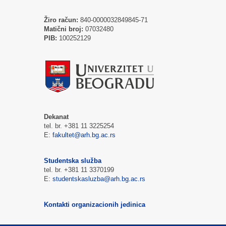
Žiro račun:
840-0000032849845-71
Matični broj:
07032480
PIB:
100252129
Dekanat
tel. br. +381 11 3225254
E:
fakultet@arh.bg.ac.rs
Studentska služba
tel. br. +381 11 3370199
E:
studentskasluzba@arh.bg.ac.rs
Kontakti organizacionih jedinica