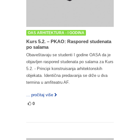
OAS ARHITEKTURA - I GODINA
Kurs 5.2. – PKAO: Raspored studenata
po salama
Obaveštavaju se studenti I godine OASA da je
objavljen raspored studenata po salama za Kurs
5.2. - Principi konstruisanja arhitektonskih
objekata. Identična predavanja se drže u dva
termina u amfiteatru AF.
... pročitaj više
0