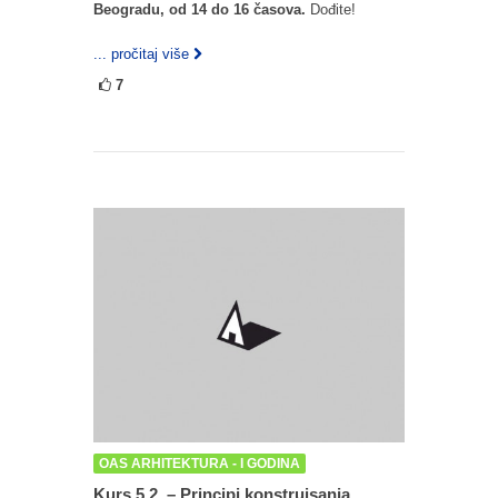
Beogradu, od 14 do 16 časova.
Dođite!
... pročitaj više
7
OAS ARHITEKTURA - I GODINA
Kurs 5.2. – Principi konstruisanja