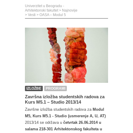
Univerzitet u Beogradu -
Arhitektonski fakultet
>
Najnovije
>
Vesti
>
OASA – Modul 5
IZLOŽBE
PROGRAMI
Završna izložba studentskih radova za
Kurs M5.1 – Studio 2013/14
Završne izložba studentskih radova za
Modul
M5, Kurs M5.1 - Studio (usmerenje A, U, AT)
2013/14 se održava u
četvrtak 26.06.2014 u
salama 218-301 Arhitektonskog fakulteta u