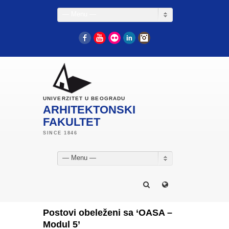
— Menu —
Facebook
YouTube
Flickr
LinkedIn
Instagram
UNIVERZITET U BEOGRADU
ARHITEKTONSKI
FAKULTET
— Menu —
Postovi obeleženi sa ‘OASA –
Modul 5’