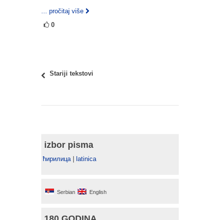
... pročitaj više
0
Stariji tekstovi
izbor pisma
ћирилица
|
latinica
Serbian
English
180 GODINA