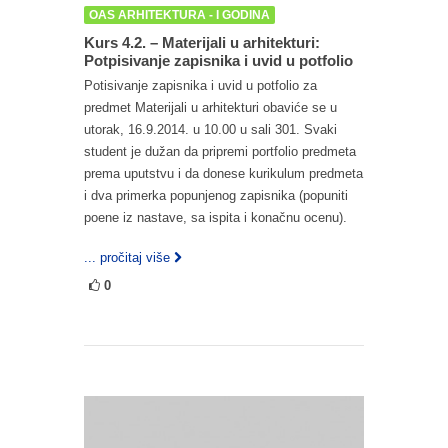
OAS ARHITEKTURA - I GODINA
Kurs 4.2. – Materijali u arhitekturi:
Potpisivanje zapisnika i uvid u potfolio
Potisivanje zapisnika i uvid u potfolio za
predmet Materijali u arhitekturi obaviće se u
utorak, 16.9.2014. u 10.00 u sali 301. Svaki
student je dužan da pripremi portfolio predmeta
prema uputstvu i da donese kurikulum predmeta
i dva primerka popunjenog zapisnika (popuniti
poene iz nastave, sa ispita i konačnu ocenu).
... pročitaj više
0