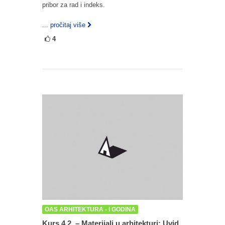
pribor za rad i indeks.
... pročitaj više
4
OAS ARHITEKTURA - I GODINA
Kurs 4.2. – Materijali u arhitekturi: Uvid