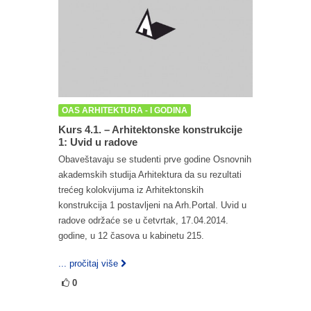
OAS ARHITEKTURA - I GODINA
Kurs 4.1. – Arhitektonske konstrukcije
1: Uvid u radove
Obaveštavaju se studenti prve godine Osnovnih
akademskih studija Arhitektura da su rezultati
trećeg kolokvijuma iz Arhitektonskih
konstrukcija 1 postavljeni na Arh.Portal. Uvid u
radove održaće se u četvrtak, 17.04.2014.
godine, u 12 časova u kabinetu 215.
... pročitaj više
0