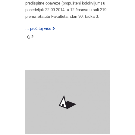
predispitne obaveze (propušteni kolokvijum) u
ponedeljak 22.09.2014. u 12 časova u sali 219
prema Statutu Fakulteta, član 90, tačka 3.
... pročitaj više
2