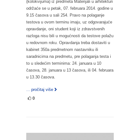
(kolokvijuma) iz predmeta Materijali u arhitekturi
održaće se u petak, 07. februara 2014. godine u
9.15 časova u sali 254. Pravo na polaganje
testova u ovom terminu imaju, uz odgovarajuće
opravdanje, oni student koji iz zdravstvenih
razloga nisu bili u mogućnosti da testove polažu
u redovnom roku. Opravdanja treba dostaviti u
kabinet 350a predmetnom nastavniku ili
saradnicima na predmetu, pre polaganja testa i
to u sledećim terminima: 24. januara u 10
časova, 28. januara u 13 časova, ili 04. februara
u 13.30 časova.
... pročitaj više
0