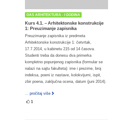
OAS ARHITEKTURA - I GODINA
Kurs 4.1. – Arhitektonske konstrukcije
1: Preuzimanje zapisnika
Preuzimanje zapisnika iz predmeta
Arhitektonske konstrukcije 1: četvrtak,
17.7.2014, u kabinetu 215 od 14 časova.
Studenti treba da donesu dva primerka
kompletno popunjenog zapisnika (formular se
nalazi na sajtu fakulteta): ime i prezime, broj
indeksa, poeni iz nastave, kolokvijumi, ispit,
zbir poena, zaključna ocena, datum (juni 2014).
... pročitaj više
1