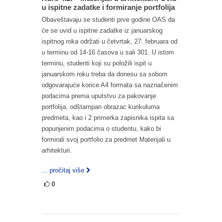
u ispitne zadatke i formiranje portfolija
Obaveštavaju se studenti prve godine OAS da
će se uvid u ispitne zadatke iz januarskog
ispitnog roka održati u četvrtak, 27. februara od
u terminu od 14-16 časova u sali 301. U istom
terminu, studenti koji su položili ispit u
januarskom roku treba da donesu sa sobom
odgovarajuće korice A4 formata sa naznačenim
podacima prema uputstvu za pakovanje
portfolija, odštampan obrazac kurikuluma
predmeta, kao i 2 primerka zapisnika ispita sa
popunjenim podacima o studentu, kako bi
formirali svoj portfolio za predmet Materijali u
arhitekturi.
... pročitaj više
0