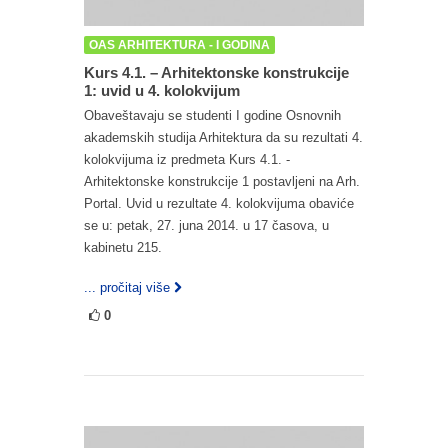
OAS ARHITEKTURA - I GODINA
Kurs 4.1. – Arhitektonske konstrukcije
1: uvid u 4. kolokvijum
Obaveštavaju se studenti I godine Osnovnih
akademskih studija Arhitektura da su rezultati 4.
kolokvijuma iz predmeta Kurs 4.1. -
Arhitektonske konstrukcije 1 postavljeni na Arh.
Portal. Uvid u rezultate 4. kolokvijuma obaviće
se u: petak, 27. juna 2014. u 17 časova, u
kabinetu 215.
... pročitaj više
0