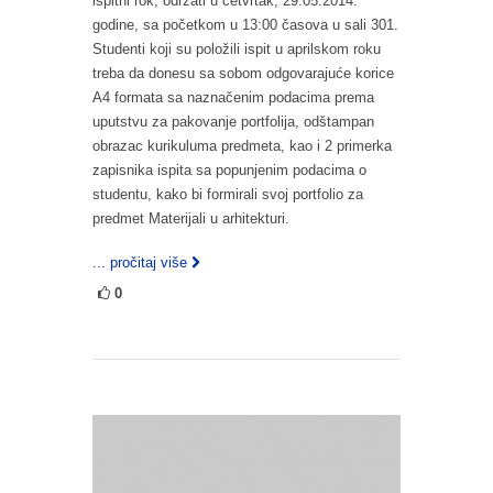
ispitni rok, održati u četvrtak, 29.05.2014.
godine, sa početkom u 13:00 časova u sali 301.
Studenti koji su položili ispit u aprilskom roku
treba da donesu sa sobom odgovarajuće korice
A4 formata sa naznačenim podacima prema
uputstvu za pakovanje portfolija, odštampan
obrazac kurikuluma predmeta, kao i 2 primerka
zapisnika ispita sa popunjenim podacima o
studentu, kako bi formirali svoj portfolio za
predmet Materijali u arhitekturi.
... pročitaj više
0