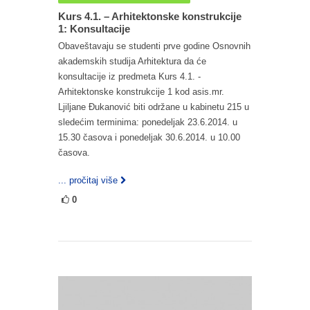
Kurs 4.1. – Arhitektonske konstrukcije
1: Konsultacije
Obaveštavaju se studenti prve godine Osnovnih
akademskih studija Arhitektura da će
konsultacije iz predmeta Kurs 4.1. -
Arhitektonske konstrukcije 1 kod asis.mr.
Ljiljane Đukanović biti održane u kabinetu 215 u
sledećim terminima: ponedeljak 23.6.2014. u
15.30 časova i ponedeljak 30.6.2014. u 10.00
časova.
... pročitaj više
0