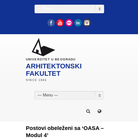
— Menu —
Facebook
YouTube
Flickr
LinkedIn
Instagram
UNIVERZITET U BEOGRADU
ARHITEKTONSKI
FAKULTET
— Menu —
Postovi obeleženi sa ‘OASA –
Modul 4’