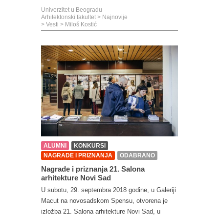
Univerzitet u Beogradu -
Arhitektonski fakultet
>
Najnovije
>
Vesti
>
Miloš Kostić
ALUMNI
KONKURSI
NAGRADE I PRIZNANJA
ODABRANO
Nagrade i priznanja 21. Salona
arhitekture Novi Sad
U subotu, 29. septembra 2018 godine, u Galeriji
Macut na novosadskom Spensu, otvorena je
izložba 21. Salona arhitekture Novi Sad, u