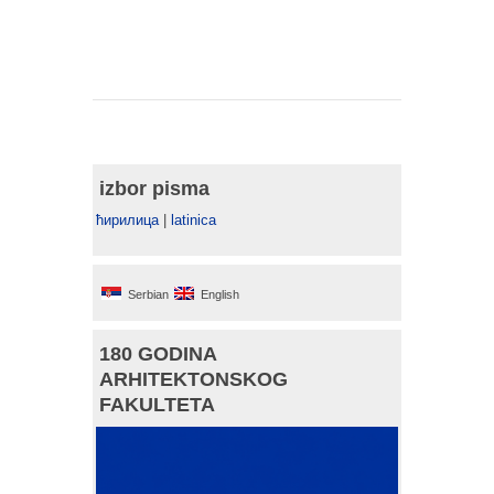
izbor pisma
ћирилица
|
latinica
Serbian
English
180 GODINA
ARHITEKTONSKOG
FAKULTETA