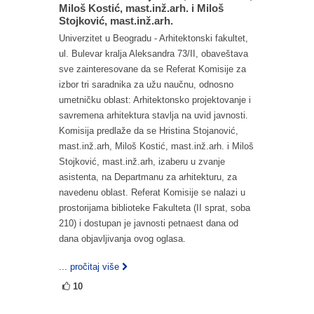
Miloš Kostić, mast.inž.arh. i Miloš
Stojković, mast.inž.arh.
Univerzitet u Beogradu - Arhitektonski fakultet,
ul. Bulevar kralja Aleksandra 73/II, obaveštava
sve zainteresovane da se Referat Komisije za
izbor tri saradnika za užu naučnu, odnosno
umetničku oblast: Arhitektonsko projektovanje i
savremena arhitektura stavlja na uvid javnosti.
Komisija predlaže da se Hristina Stojanović,
mast.inž.arh, Miloš Kostić, mast.inž.arh. i Miloš
Stojković, mast.inž.arh, izaberu u zvanje
asistenta, na Departmanu za arhitekturu, za
navedenu oblast. Referat Komisije se nalazi u
prostorijama biblioteke Fakulteta (II sprat, soba
210) i dostupan je javnosti petnaest dana od
dana objavljivanja ovog oglasa.
... pročitaj više
10