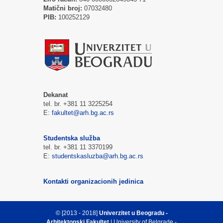
Matični broj:
07032480
PIB:
100252129
Dekanat
tel. br. +381 11 3225254
E:
fakultet@arh.bg.ac.rs
Studentska služba
tel. br. +381 11 3370199
E:
studentskasluzba@arh.bg.ac.rs
Kontakti organizacionih jedinica
© [2013 - 2018]
Univerzitet u Beogradu -
Arhitektonski Fakultet
| University of Belgrade -