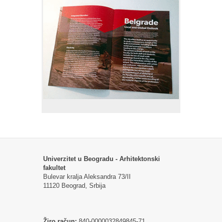
Univerzitet u Beogradu - Arhitektonski
fakultet
Bulevar kralja Aleksandra 73/II
11120 Beograd, Srbija
Žiro račun:
840-0000032849845-71