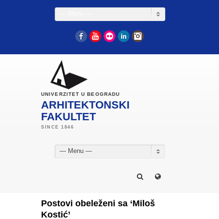
— Menu —
Facebook
YouTube
Flickr
LinkedIn
Instagram
UNIVERZITET U BEOGRADU
ARHITEKTONSKI
FAKULTET
— Menu —
Postovi obeleženi sa ‘Miloš
Kostić’