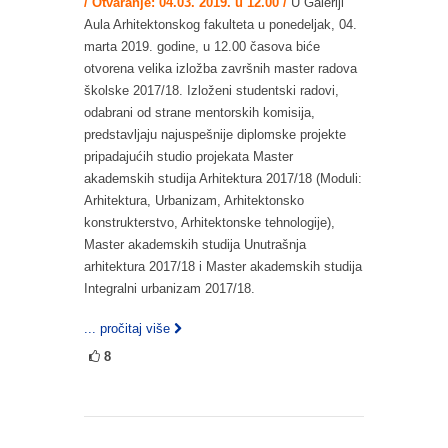
/ Otvaranje: 04.03. 2019. u 12.00 /
U Galeriji
Aula Arhitektonskog fakulteta u ponedeljak, 04.
marta 2019. godine, u 12.00 časova biće
otvorena velika izložba završnih master radova
školske 2017/18. Izloženi studentski radovi,
odabrani od strane mentorskih komisija,
predstavljaju najuspešnije diplomske projekte
pripadajućih studio projekata Master
akademskih studija Arhitektura 2017/18 (Moduli:
Arhitektura, Urbanizam, Arhitektonsko
konstrukterstvo, Arhitektonske tehnologije),
Master akademskih studija Unutrašnja
arhitektura 2017/18 i Master akademskih studija
Integralni urbanizam 2017/18.
... pročitaj više
8