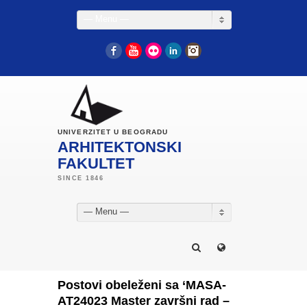
— Menu —
Facebook
YouTube
Flickr
LinkedIn
Instagram
UNIVERZITET U BEOGRADU
ARHITEKTONSKI
FAKULTET
— Menu —
Postovi obeleženi sa ‘MASA-
AT24023 Master završni rad –