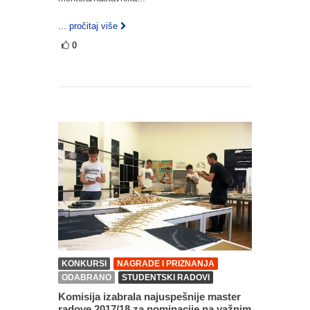
... pročitaj više
0
KONKURSI
NAGRADE I PRIZNANJA
ODABRANO
STUDENTSKI RADOVI
Komisija izabrala najuspešnije master
radove 2017/18 za nominacije na važnim