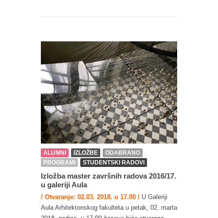
ALUMNI
IZLOŽBE
ODABRANO
PROGRAMI
STUDENTSKI RADOVI
Izložba master završnih radova 2016/17.
u galeriji Aula
/ Otvaranje: 02.03. 2018. u 17.00 /
U Galeriji
Aula Arhitektonskog fakulteta u petak, 02. marta