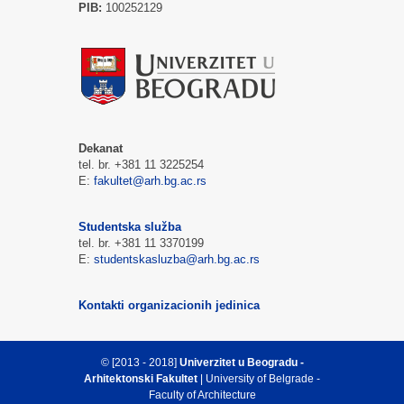
PIB:
100252129
Dekanat
tel. br. +381 11 3225254
E:
fakultet@arh.bg.ac.rs
Studentska služba
tel. br. +381 11 3370199
E:
studentskasluzba@arh.bg.ac.rs
Kontakti organizacionih jedinica
© [2013 - 2018]
Univerzitet u Beogradu -
Arhitektonski Fakultet
| University of Belgrade -
Faculty of Architecture