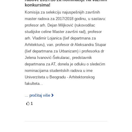
konkursima!
Komisija za selekciju najuspešnijih završnih
master radova za 2017/2018 godinu, u sastavu:
profesor arh. Dejan Miljković (rukovodilac
studijske celine Master završni rad), profesor
arh. Vladimir Lojanica (šef departmana za
Arhitekturu), van. profesor dr Aleksandra Stupar
(šef departmana za Urbanizam) i profesorka dr
Jelena Ivanović-Šekularac, predstavnik
departmana za AT, donela je odluku o sledećim
nominacijama studentskih radova u ime
Univerziteta u Beogradu - Arhitektonskog
fakulteta...
... pročitaj više
1