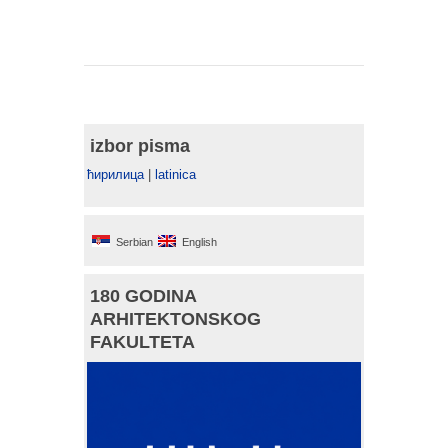
izbor pisma
ћирилица
|
latinica
Serbian
English
180 GODINA
ARHITEKTONSKOG
FAKULTETA