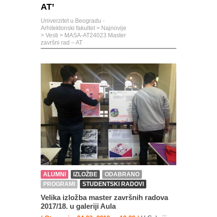
AT’
Univerzitet u Beogradu -
Arhitektonski fakultet
>
Najnovije
>
Vesti
>
MASA-AT24023 Master
završni rad – AT
ALUMNI
IZLOŽBE
ODABRANO
PROGRAMI
STUDENTSKI RADOVI
Velika izložba master završnih radova
2017/18. u galeriji Aula