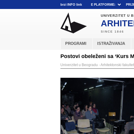
brzi INFO link
E PLATFORME:
PRIJ
UNIVERZITET U
ARHITE
PROGRAMI
ISTRAŽIVANJA
Postovi obeleženi sa ‘Kurs M
Univerzitet u Beogradu - Arhitektonski fakultet