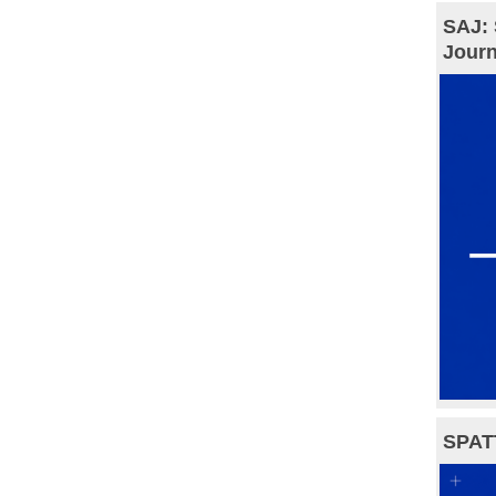
SAJ: 
Journ
SPAT