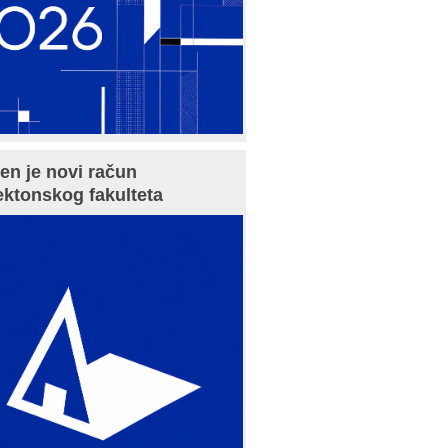
en je novi račun
ektonskog fakulteta