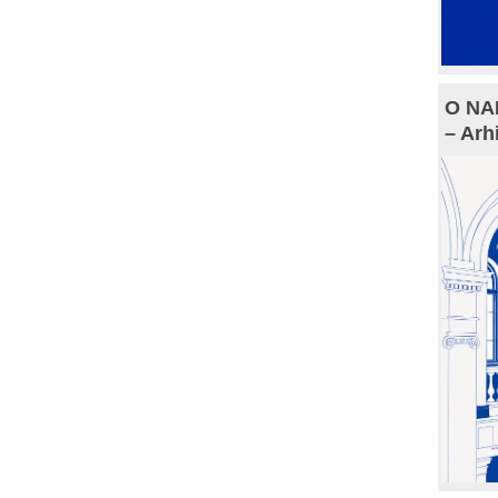
O NAM
– Arh