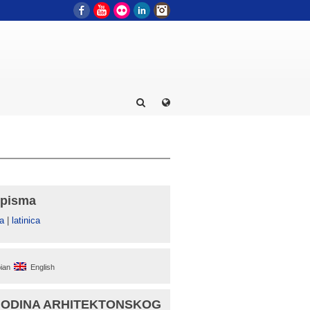
Facebook
YouTube
Flickr
LinkedIn
Instagram
 pisma
а
|
latinica
ian
English
GODINA ARHITEKTONSKOG