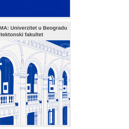
A: Univerzitet u Beogradu
itektonski fakultet