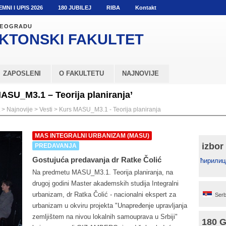
EMNI I UPIS 2026
180 JUBILEJ
RIBA
Kontakt
 BEOGRADU
KTONSKI
FAKULTET
ZAPOSLENI
O FAKULTETU
NAJNOVIJE
ASU_M3.1 – Teorija planiranja’
>
Najnovije
>
Vesti
>
Kurs MASU_M3.1 - Teorija planiranja
MAS INTEGRALNI URBANIZAM (MASU)
izbor
PREDAVANJA
Gostujuća predavanja dr Ratke Čolić
ћирилиц
Na predmetu MASU_M3.1. Teorija planiranja, na
drugoj godini Master akademskih studija Integralni
urbanizam, dr Ratka Čolić - nacionalni ekspert za
Serb
urbanizam u okviru projekta "Unapređenje upravljanja
zemljištem na nivou lokalnih samouprava u Srbiji"
180 