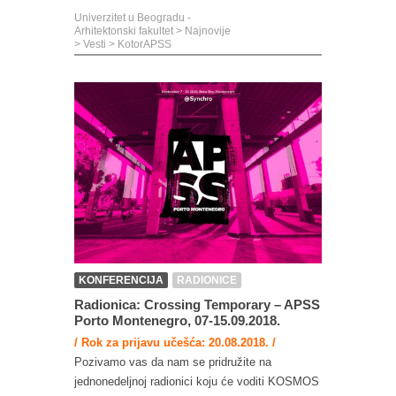
Univerzitet u Beogradu -
Arhitektonski fakultet
>
Najnovije
>
Vesti
>
KotorAPSS
KONFERENCIJA
RADIONICE
Radionica: Crossing Temporary – APSS
Porto Montenegro, 07-15.09.2018.
/ Rok za prijavu učešća: 20.08.2018. /
Pozivamo vas da nam se pridružite na
jednonedeljnoj radionici koju će voditi KOSMOS