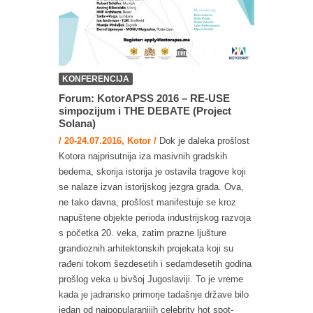
KONFERENCIJA
Forum: KotorAPSS 2016 – RE-USE
simpozijum i THE DEBATE (Project
Solana)
/ 20-24.07.2016, Kotor /
Dok je daleka prošlost
Kotora najprisutnija iza masivnih gradskih
bedema, skorija istorija je ostavila tragove koji
se nalaze izvan istorijskog jezgra grada. Ova,
ne tako davna, prošlost manifestuje se kroz
napuštene objekte perioda industrijskog razvoja
s početka 20. veka, zatim prazne ljušture
grandioznih arhitektonskih projekata koji su
rađeni tokom šezdesetih i sedamdesetih godina
prošlog veka u bivšoj Jugoslaviji. To je vreme
kada je jadransko primorje tadašnje države bilo
jedan od najpopularanijih celebrity hot spot-