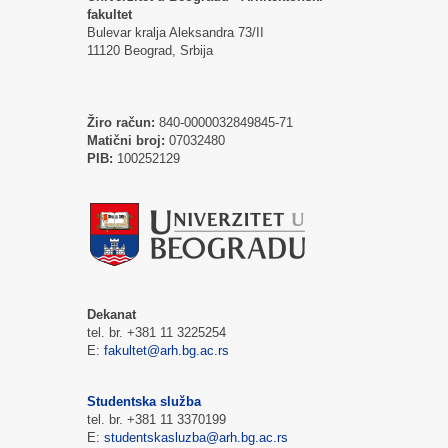
fakultet
Bulevar kralja Aleksandra 73/II
11120 Beograd, Srbija
Žiro račun:
840-0000032849845-71
Matični broj:
07032480
PIB:
100252129
Dekanat
tel. br. +381 11 3225254
E:
fakultet@arh.bg.ac.rs
Studentska služba
tel. br. +381 11 3370199
E:
studentskasluzba@arh.bg.ac.rs