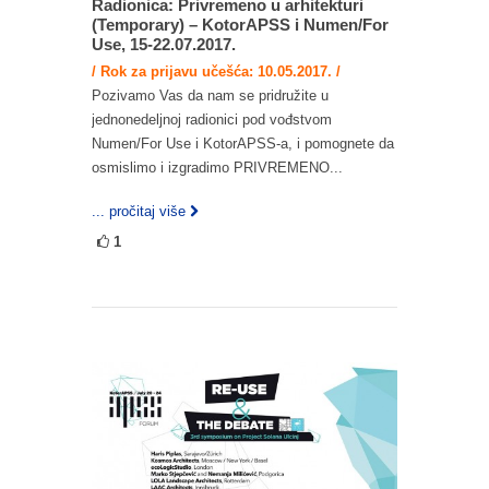
Radionica: Privremeno u arhitekturi
(Temporary) – KotorAPSS i Numen/For
Use, 15-22.07.2017.
/ Rok za prijavu učešća: 10.05.2017. /
Pozivamo Vas da nam se pridružite u
jednonedeljnoj radionici pod vođstvom
Numen/For Use i KotorAPSS-a, i pomognete da
osmislimo i izgradimo PRIVREMENO...
... pročitaj više
1