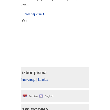
ova...
... pročitaj više
2
izbor pisma
ћирилица
|
latinica
Serbian
English
180 GODINA