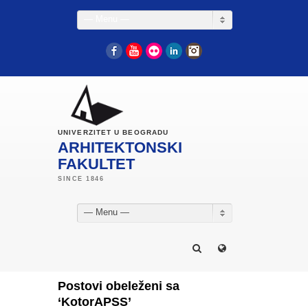
— Menu —
Facebook
YouTube
Flickr
LinkedIn
Instagram
UNIVERZITET U BEOGRADU
ARHITEKTONSKI
FAKULTET
— Menu —
Postovi obeleženi sa
‘KotorAPSS’