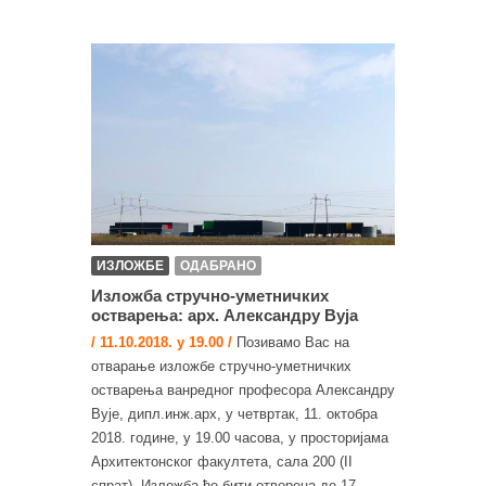
ИЗЛОЖБЕ
ОДАБРАНО
Изложба стручно-уметничких
остварења: арх. Александру Вуја
/ 11.10.2018. у 19.00 /
Позивамо Вас на
отварање изложбе стручно-уметничких
остварења ванредног професора Александру
Вује, дипл.инж.арх, у четвртак, 11. октобра
2018. године, у 19.00 часова, у просторијама
Архитектонског факултета, сала 200 (II
спрат). Изложба ће бити отворена до 17.