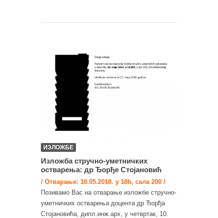
ИЗЛОЖБЕ
Изложба стручно-уметничких
остварења: др Ђорђе Стојановић
/ Отварање: 10.05.2018. у 18h, сала 200 /
Позивамо Вас на отварање изложбе стручно-
уметничких остварења доцента др Ђорђа
Стојановића, дипл.инж.арх, у четвртак, 10.