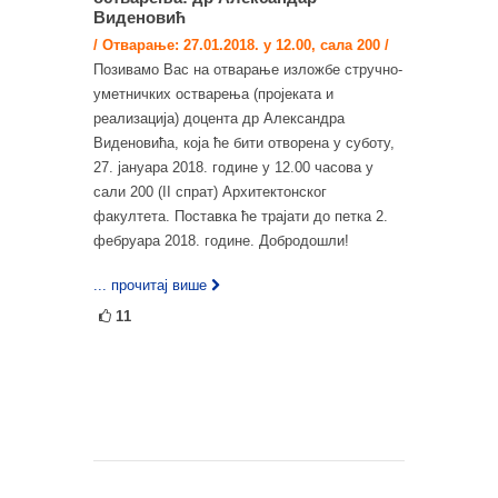
Виденовић
/ Отварање: 27.01.2018. у 12.00, сала 200 /
Позивамо Вас на отварање изложбе стручно-
уметничких остварења (пројеката и
реализација) доцента др Александра
Виденовића, која ће бити отворена у суботу,
27. јануара 2018. године у 12.00 часова у
сали 200 (II спрат) Архитектонског
факултета. Поставка ће трајати до петка 2.
фебруара 2018. године. Добродошли!
... прочитај више
11