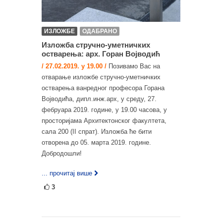
ИЗЛОЖБЕ
ОДАБРАНО
Изложба стручно-уметничких
остварења: арх. Горан Војводић
/ 27.02.2019. у 19.00 /
Позивамо Вас на
отварање изложбе стручно-уметничких
остварења ванредног професора Горана
Војводића, дипл.инж.арх, у среду, 27.
фебруара 2019. године, у 19.00 часова, у
просторијама Архитектонског факултета,
сала 200 (II спрат). Изложба ће бити
отворена до 05. марта 2019. године.
Добродошли!
... прочитај више
3