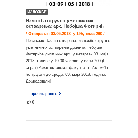
ИЗЛОЖБЕ
Изложба стручно-уметничких
остварења: арх. Небојша Фотирић
/ Отварање: 03.05.2018. у 19h, сала 200 /
Позивамо Вас на отварање изложбе стручно-
уметничких остварења доцента Небојше
Фотирића дипл.инж.арх, у четвртак 03. маја
2018. године у 19.00 часова, у сали 200 (II
спрат) Архитектонског факултета. Изложба
ће трајати до среде, 09. маја 2018. године.
Добродошли!
... прочитај више
0