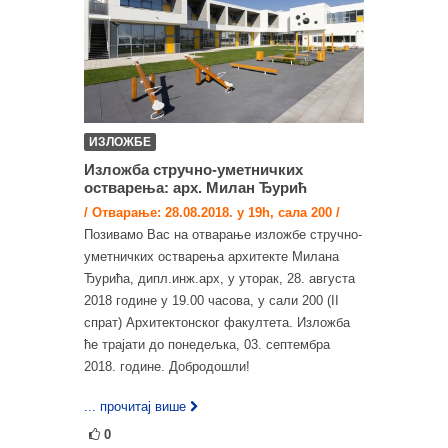
ИЗЛОЖБЕ
Изложба стручно-уметничких
остварења: арх. Милан Ђурић
/ Отварање: 28.08.2018. у 19h, сала 200 /
Позивамо Вас на отварање изложбе стручно-
уметничких остварења архитекте Милана
Ђурића, дипл.инж.арх, у уторак, 28. августа
2018 године у 19.00 часова, у сали 200 (II
спрат) Архитектонског факултета. Изложба
ће трајати до понедељка, 03. септембра
2018. године. Добродошли!
... прочитај више
0