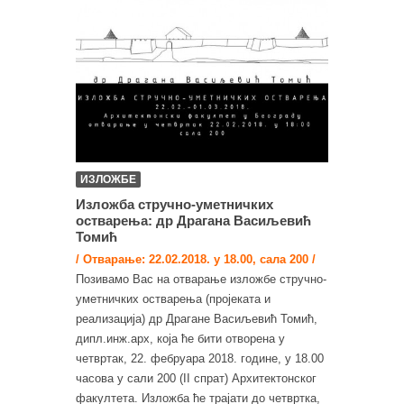
ИЗЛОЖБЕ
Изложба стручно-уметничких
остварења: др Драгана Васиљевић
Томић
/ Отварање: 22.02.2018. у 18.00, сала 200 /
Позивамо Вас на отварање изложбе стручно-
уметничких остварења (пројеката и
реализација) др Драгане Васиљевић Томић,
дипл.инж.арх, која ће бити отворена у
четвртак, 22. фебруара 2018. године, у 18.00
часова у сали 200 (II спрат) Архитектонског
факултета. Изложба ће трајати до четвртка,