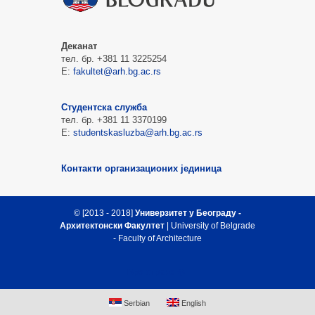
Деканат
тел. бр. +381 11 3225254
Е:
fakultet@arh.bg.ac.rs
Студентска служба
тел. бр. +381 11 3370199
Е:
studentskasluzba@arh.bg.ac.rs
Контакти организационих јединица
© [2013 - 2018]
Универзитет у Београду -
Архитектонски Факултет
| University of Belgrade
- Faculty of Architecture
Врх стране
Serbian
English