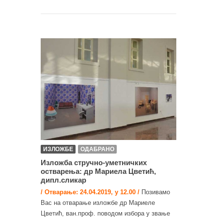
ИЗЛОЖБЕ
ОДАБРАНО
Изложба стручно-уметничких
остварења: др Мариела Цветић,
дипл.сликар
/ Отварање: 24.04.2019, у 12.00 /
Позивамо
Вас на отварање изложбе др Мариеле
Цветић, ван.проф. поводом избора у звање