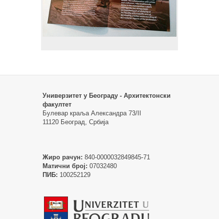
Универзитет у Београду - Архитектонски
факултет
Булевар краља Александра 73/II
11120 Београд, Србија
Жиро рачун:
840-0000032849845-71
Матични број:
07032480
ПИБ:
100252129