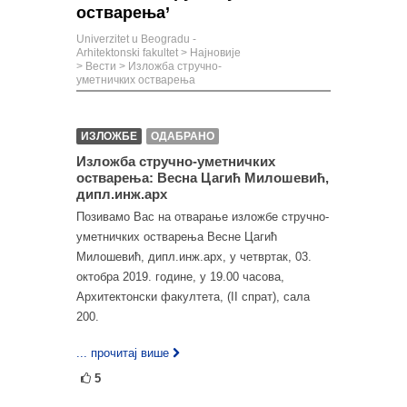
остварења’
Univerzitet u Beogradu -
Arhitektonski fakultet
>
Најновије
>
Вести
>
Изложба стручно-
уметничких остварења
ИЗЛОЖБЕ
ОДАБРАНО
Изложба стручно-уметничких
остварења: Весна Цагић Милошевић,
дипл.инж.арх
Позивамо Вас на отварање изложбе стручно-
уметничких остварења Весне Цагић
Милошевић, дипл.инж.арх, у четвртак, 03.
октобра 2019. године, у 19.00 часова,
Архитектонски факултета, (II спрат), сала
200.
... прочитај више
5