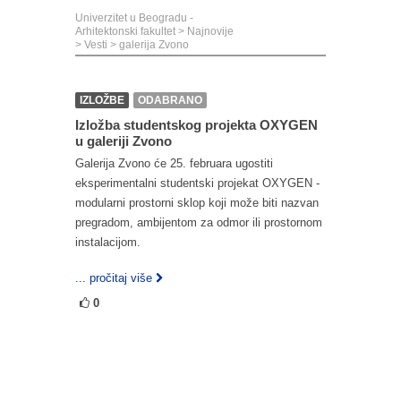
Univerzitet u Beogradu -
Arhitektonski fakultet
>
Najnovije
>
Vesti
>
galerija Zvono
IZLOŽBE
ODABRANO
Izložba studentskog projekta OXYGEN
u galeriji Zvono
Galerija Zvono će 25. februara ugostiti
eksperimentalni studentski projekat OXYGEN -
modularni prostorni sklop koji može biti nazvan
pregradom, ambijentom za odmor ili prostornom
instalacijom.
... pročitaj više
0