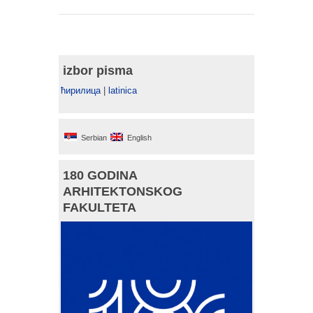
izbor pisma
ћирилица
|
latinica
Serbian
English
180 GODINA
ARHITEKTONSKOG
FAKULTETA