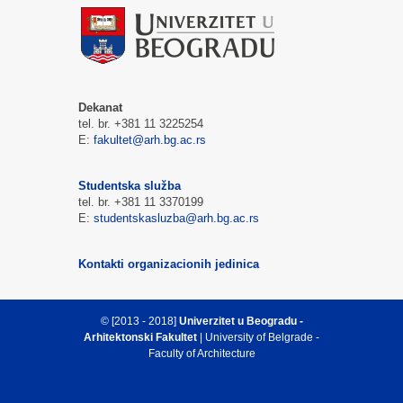
Dekanat
tel. br. +381 11 3225254
E:
fakultet@arh.bg.ac.rs
Studentska služba
tel. br. +381 11 3370199
E:
studentskasluzba@arh.bg.ac.rs
Kontakti organizacionih jedinica
© [2013 - 2018]
Univerzitet u Beogradu -
Arhitektonski Fakultet
| University of Belgrade -
Faculty of Architecture
Vrh strane