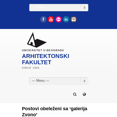
— Menu —
Facebook
YouTube
Flickr
LinkedIn
Instagram
UNIVERZITET U BEOGRADU
ARHITEKTONSKI
FAKULTET
— Menu —
Postovi obeleženi sa ‘galerija
Zvono’