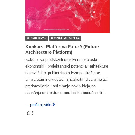
KONKURSI
KONFERENCIJA
Konkurs: Platforma FuturA (Future
Architecture Platform)
Kako bi se predstavili društveni, ekološki,
ekonomski i projektantski potencijali arhitekture
najrazličitijoj publici širom Evrope, traže se
ambiciozni individualci iz različitih disciplina za
predstavljanje i apliciranje novih ideja na
današnju arhitekturu i onu bliske budućnosti...
... pročitaj više
3