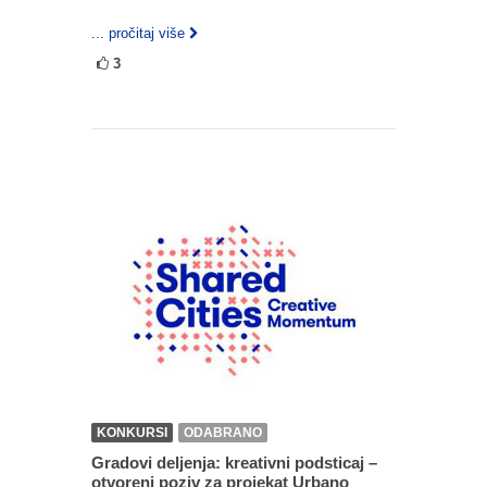
... pročitaj više
3
KONKURSI
ODABRANO
Gradovi deljenja: kreativni podsticaj –
otvoreni poziv za projekat Urbano