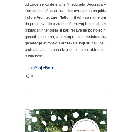
održaće se konferencija ”Predgrađa Beograda –
Zamisli budućnosti” kao deo evropskog projekta
Future Architecture Platform (FAP) sa namerom
da predstavi ideje za budući razvoj beogradskih
prigradskih teritorija ili pak rešavanje postojećih
gorućih problema, a u interpretaciji predstavnika
generacije evropskih arhitekata koji stupaju na
profesionalnu scenu i koji će biti njeni akteri u
budućnosti.
... pročitaj više
0