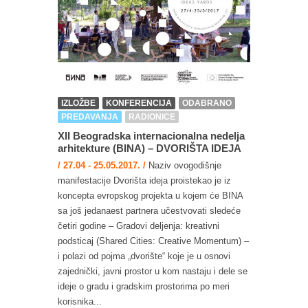
IZLOŽBE
KONFERENCIJA
ODABRANO
PREDAVANJA
RADIONICE
XII Beogradska internacionalna nedelja
arhitekture (BINA) – DVORIŠTA IDEJA
/ 27.04 - 25.05.2017. /
Naziv ovogodišnje
manifestacije Dvorišta ideja proistekao je iz
koncepta evropskog projekta u kojem će BINA
sa još jedanaest partnera učestvovati sledeće
četiri godine – Gradovi deljenja: kreativni
podsticaj (Shared Cities: Creative Momentum) –
i polazi od pojma „dvorište“ koje je u osnovi
zajednički, javni prostor u kom nastaju i dele se
ideje o gradu i gradskim prostorima po meri
korisnika...