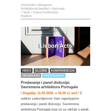
Univerzitet u Beogradu -
Arhitektonski fakultet
>
Najnovije
>
Vesti
>
Future Architecture
Platform
VIDEO
IZLOŽBE
KONFERENCIJA
ODABRANO
PREDAVANJA
Predavanja i panel diskusija:
Savremena arhitektura Portugala
/ Događaj: 11.05.2018. u 16.00 @ amf /
S
velikim zadovoljstvom Vam najavljujemo
predavanja i panel diskusiju: Savremena
arhitektura Portugala koja će se održati u petak,