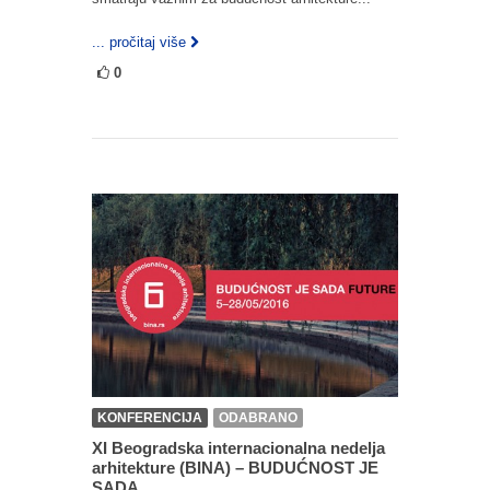
... pročitaj više
0
KONFERENCIJA
ODABRANO
XI Beogradska internacionalna nedelja
arhitekture (BINA) – BUDUĆNOST JE
SADA