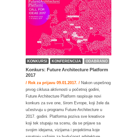
KONKURSI
KONFERENCIJA
ODABRANO
Konkurs: Future Architecture Platform
2017
/ Rok za prijavu 09.01.2017. /
Nakon uspešnog
prvog ciklusa aktivnosti u početnoj godini,
Future Architecture Platform raspisuje novi
konkurs za sve one, širom Evrope, koji žele da
učestvuju u programu Future Architecture u
2017. godini. Platforma poziva sve kreativce
koji tek stupaju na scenu, da se prijave sa
svojim idejama, vizijama i projektima koje
smatraju važnim za budućnost arhitekture...