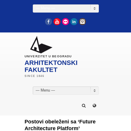
— Menu —
Facebook
YouTube
Flickr
LinkedIn
Instagram
UNIVERZITET U BEOGRADU
ARHITEKTONSKI
FAKULTET
— Menu —
Postovi obeleženi sa ‘Future
Architecture Platform’