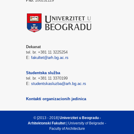
PIB:
100252129
Dekanat
tel. br. +381 11 3225254
E:
fakultet@arh.bg.ac.rs
Studentska služba
tel. br. +381 11 3370199
E:
studentskasluzba@arh.bg.ac.rs
Kontakti organizacionih jedinica
© [2013 - 2018]
Univerzitet u Beogradu -
Arhitektonski Fakultet
| University of Belgrade -
Faculty of Architecture