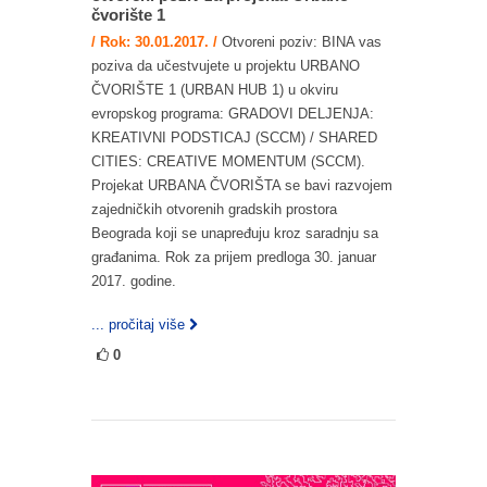
čvorište 1
/ Rok: 30.01.2017. /
Otvoreni poziv: BINA vas
poziva da učestvujete u projektu URBANO
ČVORIŠTE 1 (URBAN HUB 1) u okviru
evropskog programa: GRADOVI DELJENJA:
KREATIVNI PODSTICAJ (SCCM) / SHARED
CITIES: CREATIVE MOMENTUM (SCCM).
Projekat URBANA ČVORIŠTA se bavi razvojem
zajedničkih otvorenih gradskih prostora
Beograda koji se unapređuju kroz saradnju sa
građanima. Rok za prijem predloga 30. januar
2017. godine.
... pročitaj više
0