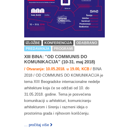
IZLOŽBE
KONFERENCIJA
ODABRANO
PREDAVANJA
PROGRAMI
XIII BINA: ”OD COMMUNIS DO
KOMUNIKACIJA” (10-31. maj 2018)
/ Otvaranje: 10.05.2018. u 19.00, KCB /
BINA
2018 / OD COMMUNIS DO KOMUNIKACIJA je
tema XIII Beogradske internacionalne nedelje
arhitekture koja će se održati od 10. do
31.05.2018. godine. Tema je posvećena
komunikaciji u arhitekturi, komuniciranju
arhitekturom i širenju i razmeni ideja o
prostorima grada i njihovom korišćenju.
... pročitaj više