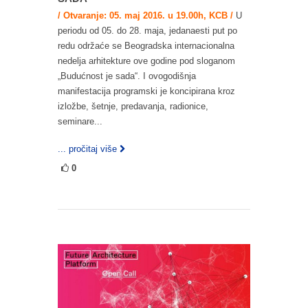
/ Otvaranje: 05. maj 2016. u 19.00h, KCB /
U
periodu od 05. do 28. maja, jedanaesti put po
redu održaće se Beogradska internacionalna
nedelja arhitekture ove godine pod sloganom
„Budućnost je sada“. I ovogodišnja
manifestacija programski je koncipirana kroz
izložbe, šetnje, predavanja, radionice,
seminare...
... pročitaj više
0