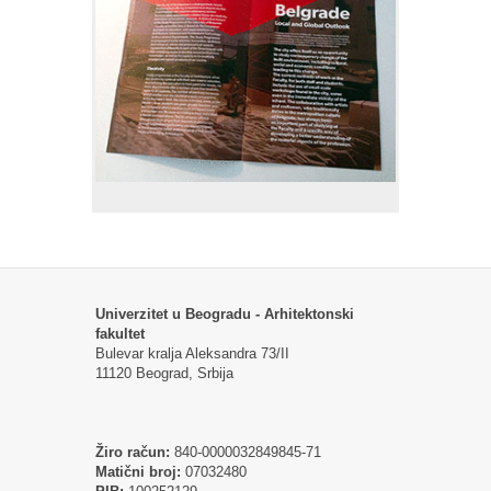
Univerzitet u Beogradu - Arhitektonski
fakultet
Bulevar kralja Aleksandra 73/II
11120 Beograd, Srbija
Žiro račun:
840-0000032849845-71
Matični broj:
07032480