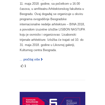
11. maja 2018. godine, sa početkom u 16.00
časova, u amfiteatru Arhitektonskog fakulteta u
Beogradu. Ovaj događaj se organizuje u okviru
programa ovogodišnje Beogradske
internacionalne nedelje arhitekture – BINA 2018,
a povodom izuzetne izložbe LISBON NASTUPA
koju je osmislio i organizovao: Lisabonski
trijenale arhitekture. Izložba će trajati od 10. do
31. maja 2018. godine u Likovnoj galeriji,
Kulturnog centra Beograda.
... pročitaj više
1