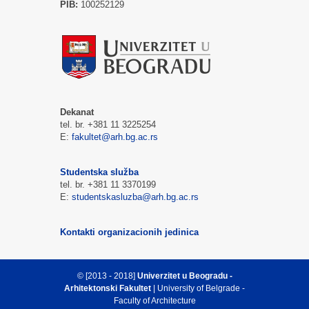
PIB:
100252129
Dekanat
tel. br. +381 11 3225254
E:
fakultet@arh.bg.ac.rs
Studentska služba
tel. br. +381 11 3370199
E:
studentskasluzba@arh.bg.ac.rs
Kontakti organizacionih jedinica
© [2013 - 2018]
Univerzitet u Beogradu -
Arhitektonski Fakultet
| University of Belgrade -
Faculty of Architecture