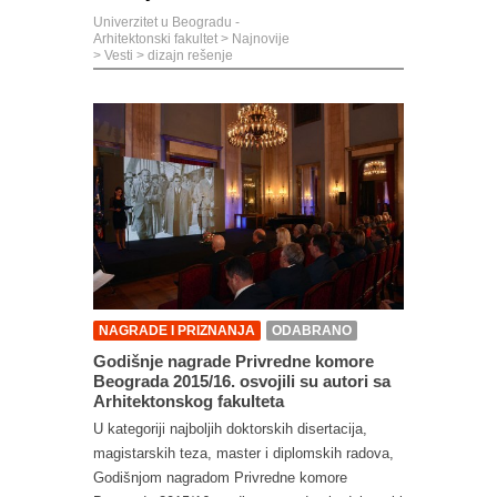
Univerzitet u Beogradu -
Arhitektonski fakultet
>
Najnovije
>
Vesti
>
dizajn rešenje
NAGRADE I PRIZNANJA
ODABRANO
Godišnje nagrade Privredne komore
Beograda 2015/16. osvojili su autori sa
Arhitektonskog fakulteta
U kategoriji najboljih doktorskih disertacija,
magistarskih teza, master i diplomskih radova,
Godišnjom nagradom Privredne komore