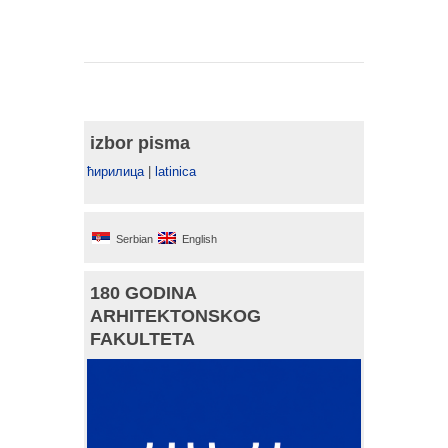
izbor pisma
ћирилица
|
latinica
Serbian
English
180 GODINA
ARHITEKTONSKOG
FAKULTETA