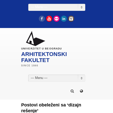
— Menu —
Facebook
YouTube
Flickr
LinkedIn
Instagram
UNIVERZITET U BEOGRADU
ARHITEKTONSKI
FAKULTET
— Menu —
Postovi obeleženi sa ‘dizajn
rešenje’