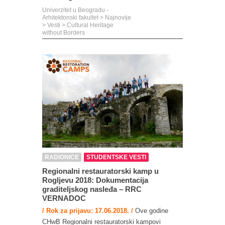
Univerzitet u Beogradu -
Arhitektonski fakultet
>
Najnovije
>
Vesti
>
Cultural Heritage
without Borders
RADIONICE
STUDENTSKE VESTI
Regionalni restauratorski kamp u
Rogljevu 2018: Dokumentacija
graditeljskog nasleđa – RRC
VERNADOC
/ Rok za prijavu: 17.06.2018. /
Ove godine
CHwB Regionalni restauratorski kampovi