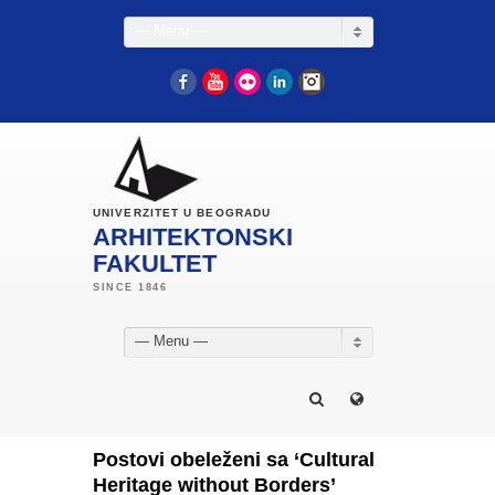
— Menu —
Facebook
YouTube
Flickr
LinkedIn
Instagram
UNIVERZITET U BEOGRADU
ARHITEKTONSKI
FAKULTET
— Menu —
Postovi obeleženi sa ‘Cultural
Heritage without Borders’