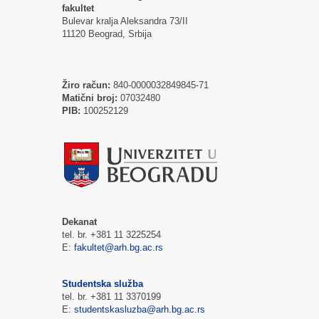
fakultet
Bulevar kralja Aleksandra 73/II
11120 Beograd, Srbija
Žiro račun:
840-0000032849845-71
Matični broj:
07032480
PIB:
100252129
Dekanat
tel. br. +381 11 3225254
E:
fakultet@arh.bg.ac.rs
Studentska služba
tel. br. +381 11 3370199
E:
studentskasluzba@arh.bg.ac.rs