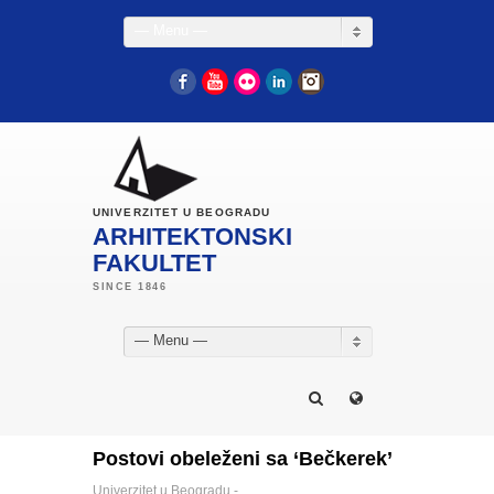
— Menu —
Facebook
YouTube
Flickr
LinkedIn
Instagram
UNIVERZITET U BEOGRADU
ARHITEKTONSKI
FAKULTET
— Menu —
Postovi obeleženi sa ‘Bečkerek’
Univerzitet u Beogradu -