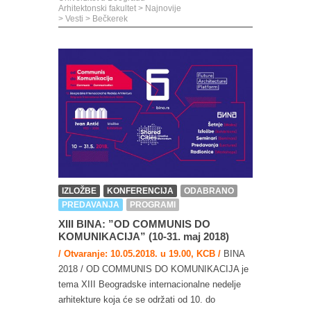
Arhitektonski fakultet
>
Najnovije
>
Vesti
>
Bečkerek
IZLOŽBE
KONFERENCIJA
ODABRANO
PREDAVANJA
PROGRAMI
XIII BINA: ”OD COMMUNIS DO
KOMUNIKACIJA” (10-31. maj 2018)
/ Otvaranje: 10.05.2018. u 19.00, KCB /
BINA
2018 / OD COMMUNIS DO KOMUNIKACIJA je
tema XIII Beogradske internacionalne nedelje
arhitekture koja će se održati od 10. do