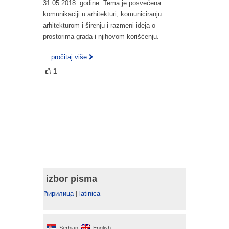
31.05.2018. godine. Tema je posvećena
komunikaciji u arhitekturi, komuniciranju
arhitekturom i širenju i razmeni ideja o
prostorima grada i njihovom korišćenju.
... pročitaj više
1
izbor pisma
ћирилица
|
latinica
Serbian
English