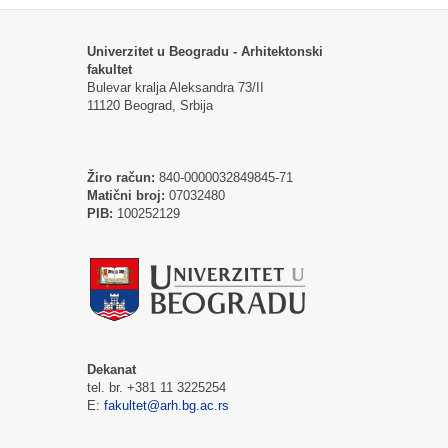
Univerzitet u Beogradu - Arhitektonski
fakultet
Bulevar kralja Aleksandra 73/II
11120 Beograd, Srbija
Žiro račun:
840-0000032849845-71
Matični broj:
07032480
PIB:
100252129
Dekanat
tel. br. +381 11 3225254
E:
fakultet@arh.bg.ac.rs