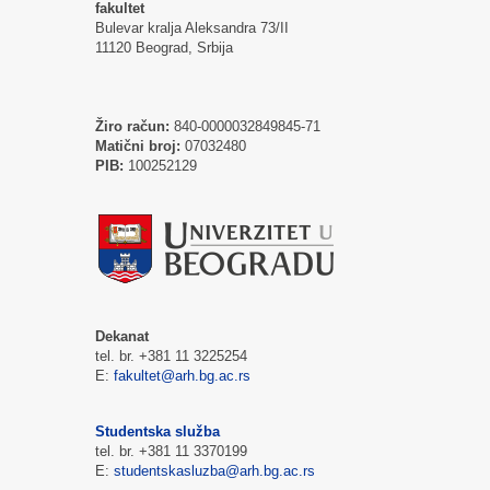
fakultet
Bulevar kralja Aleksandra 73/II
11120 Beograd, Srbija
Žiro račun:
840-0000032849845-71
Matični broj:
07032480
PIB:
100252129
Dekanat
tel. br. +381 11 3225254
E:
fakultet@arh.bg.ac.rs
Studentska služba
tel. br. +381 11 3370199
E:
studentskasluzba@arh.bg.ac.rs