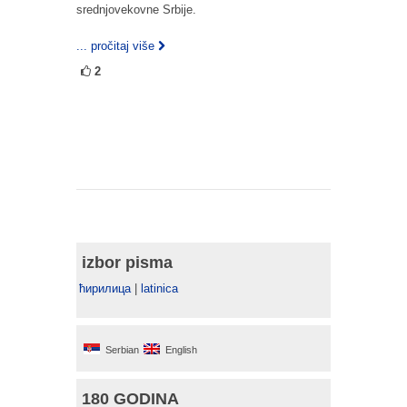
srednjovekovne Srbije.
... pročitaj više
2
izbor pisma
ћирилица
|
latinica
Serbian
English
180 GODINA