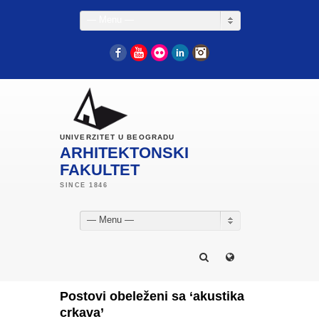
— Menu —
Facebook
YouTube
Flickr
LinkedIn
Instagram
UNIVERZITET U BEOGRADU
ARHITEKTONSKI
FAKULTET
— Menu —
Postovi obeleženi sa ‘akustika
crkava’