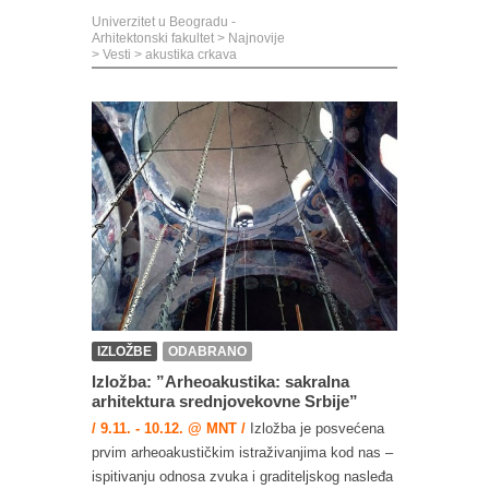
Univerzitet u Beogradu -
Arhitektonski fakultet
>
Najnovije
>
Vesti
>
akustika crkava
IZLOŽBE
ODABRANO
Izložba: ”Arheoakustika: sakralna
arhitektura srednjovekovne Srbije”
/ 9.11. - 10.12. @ MNT /
Izložba je posvećena
prvim arheoakustičkim istraživanjima kod nas –
ispitivanju odnosa zvuka i graditeljskog nasleđa