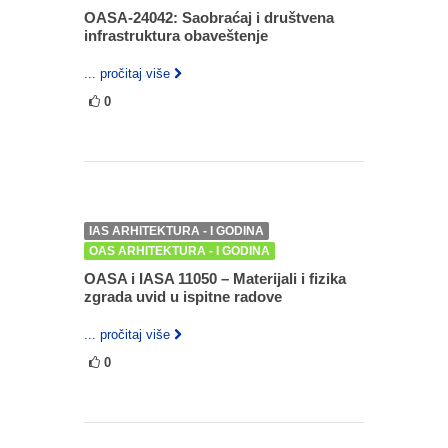
OASA-24042: Saobraćaj i društvena
infrastruktura obaveštenje
... pročitaj više
0
IAS ARHITEKTURA - I GODINA
OAS ARHITEKTURA - I GODINA
OASA i IASA 11050 – Materijali i fizika
zgrada uvid u ispitne radove
... pročitaj više
0