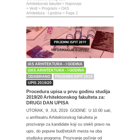
Arhitektonski fakultet
>
Najnovije
>
Vesti
>
Programi
>
OAS
Arhitektura - I godina
> Page 2
IAS ARHITEKTURA - I GODINA
OAS ARHITEKTURA - I GODINA
ODABRANO
PRIJEMNI ISPIT 2019
UPIS 2019/20
Procedura upisa u prvu godinu studija
2019/20 Arhitektonskog fakulteta za:
DRUGI DAN UPISA
UTORAK, 9. JUL 2019. GODINE: U 10.00 sati,
u amfiteatru Arhitektonskog fakulteta je
prozivanje za kandidate koji su stekli pravo na
upis, do popune budžetskih mesta na oba
studijska programa. Prozivanje počinje od