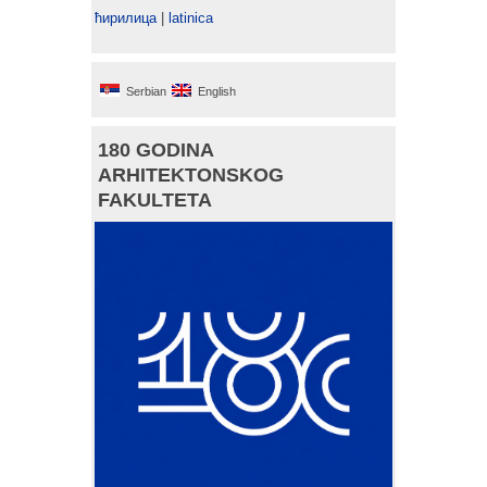
ћирилица
|
latinica
Serbian
English
180 GODINA
ARHITEKTONSKOG
FAKULTETA