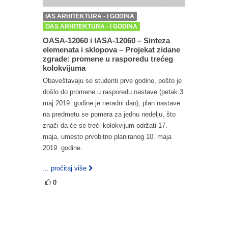
IAS ARHITEKTURA - I GODINA
OAS ARHITEKTURA - I GODINA
OASA-12060 i IASA-12060 – Sinteza
elemenata i sklopova – Projekat zidane
zgrade: promene u rasporedu trećeg
kolokvijuma
Obaveštavaju se studenti prve godine, pošto je
došlo do promene u rasporedu nastave (petak 3.
maj 2019. godine je neradni dan), plan nastave
na predmetu se pomera za jednu nedelju, što
znači da će se treći kolokvijum održati 17.
maja, umesto prvobitno planiranog 10. maja
2019. godine.
... pročitaj više
0