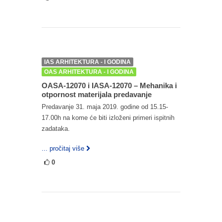
IAS ARHITEKTURA - I GODINA
OAS ARHITEKTURA - I GODINA
OASA-12070 i IASA-12070 – Mehanika i
otpornost materijala predavanje
Predavanje 31. maja 2019. godine od 15.15-
17.00h na kome će biti izloženi primeri ispitnih
zadataka.
... pročitaj više
0