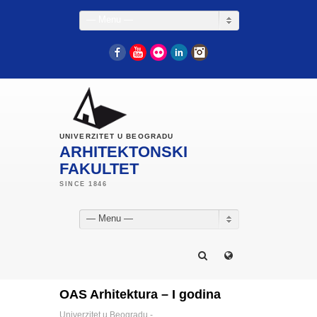
— Menu —
Facebook
YouTube
Flickr
LinkedIn
Instagram
UNIVERZITET U BEOGRADU
ARHITEKTONSKI
FAKULTET
— Menu —
OAS Arhitektura – I godina
Univerzitet u Beogradu -