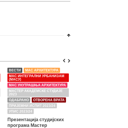
ВЕСТИ
МАС АРХИТЕКТУРА
ВЕСТИ
МАС ИНТЕГРАЛНИ УРБАНИЗАМ
ИАС АРХИТЕКТУРА - IV ГОД
(МАСУ)
ИЗЛОЖБЕ
МАС АРХИТЕКТ
МАС УНУТРАШЊА АРХИТЕКТУРА
ОДАБРАНО
МАСТЕР АКАДЕМСКЕ СТУДИЈЕ
СТУДЕНТСКЕ ВЕСТИ
2023
СТУДЕНТСКИ РАДОВИ
ОДАБРАНО
ОТВОРЕНА ВРАТА
ПРИЈЕМНИ ИСПИТ 2023/24
Семестрална изложба
УПИС 2023/24
Студио пројекат М01/С
руководилац студијск
Презентација студијских
целине др Ивана Рако
програма Мастер