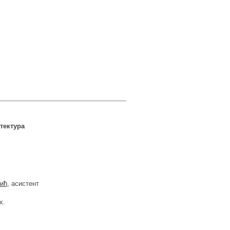
тектура
вић
, асистент
х.