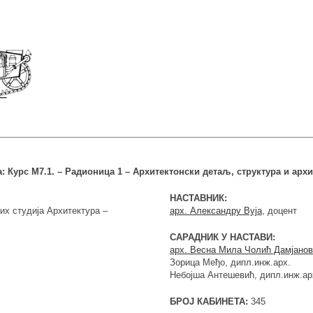
 Курс М7.1. – Радионица 1 – Архитектонски детаљ, структура и архи
НАСТАВНИК:
их студија Архитектура –
арх. Александру Вуја
, доцент
САРАДНИК У НАСТАВИ:
арх. Весна Мила Чолић Дамјано
Зорица Међо, дипл.инж.арх.
Небојша Антешевић, дипл.инж.ар
БРОЈ КАБИНЕТА:
345