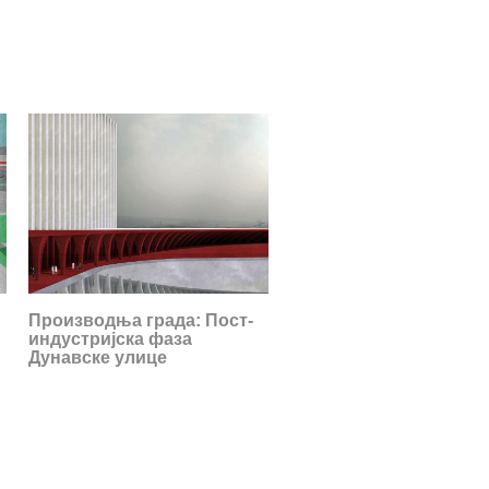
Производња града: Пост-
индустријска фаза
Дунавске улице