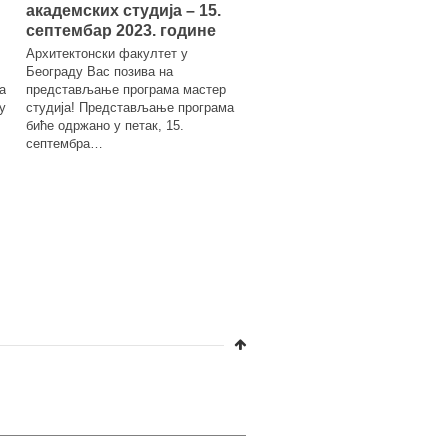
доцент
академских студија – 15.
септембар 2023. године
Изложба се одржава у перио
6-10 фебруара 2023. године, 
Архитектонски факултет у
простору Универзитета у Бео
Београду Вас позива на
– Архитектонског факултета,
а
представљање програма мастер
Булевар…
у
студија! Представљање програма
биће одржано у петак, 15.
септембра…