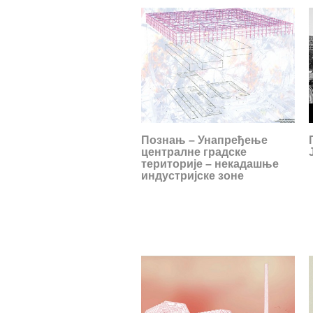
Познањ – Унапређење
централне градске
територије – некадашње
индустријске зоне