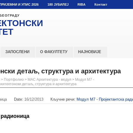
ПРИЈЕМНИ И УПИС 2026
180 ЈУБИЛЕЈ
RIBA
Контакт
 БЕОГРАДУ
ЕКТОНСКИ
ТЕТ
ЗАПОСЛЕНИ
О ФАКУЛТЕТУ
НАЈНОВИЈЕ
онски детаљ, структура и архитектура
>
Портфолио
>
МАС Архитектура - модул
>
Модул М7 -
рхитектонски детаљ, структура и архитектура
ница
Date:
16/12/2013
Кључне речи:
Модул М7 - Пројектантска рад
 радионица