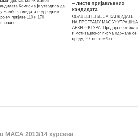
Након достављених жалби
– листе пријављених
кандидата Комисија је утврдила да
кандидата
су жалбе кандидата под редним
ОБАВЕШТЕЊЕ ЗА КАНДИДАТЕ
бројем пријаве 110 и 170
НА ПРОГРАМУ МАС УНУТРАШЊА
основане…
АРХИТЕКТУРА: Предаја портфоли
и мотивационог писма одржаће се 
среду, 20. септембра…
о MАСА 2013/14 курсева