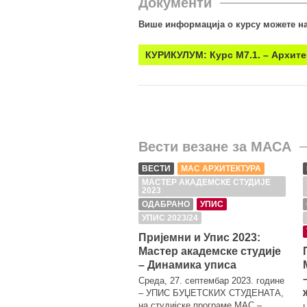
Документи
Више информација о курсу можете на
КУРИКУЛУМ: Курс М7.1. – Архите
Вести везане за МАСА
ВЕСТИ
МАС АРХИТЕКТУРА
МАСТЕР АКАДЕМСКЕ СТУДИЈЕ
2023
ОДАБРАНО
УПИС
УПИС 2023/24
Пријемни и Упис 2023:
Мастер академске студије
– Динамика уписа
Среда, 27. септембар 2023. године
– УПИС БУЏЕТСКИХ СТУДЕНАТА,
на студијске програме МАС –