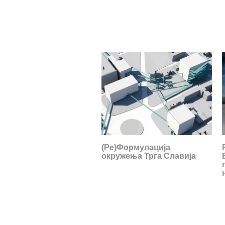
(Ре)Формулација
oкружења Трга Славија