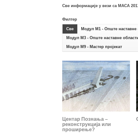
Све информације у вези са МАСА 201
Филтер
Све
Модул М1 - Oпште наставне 
Модул М3 - Oпште наставне области
Модул М9 - Мастер пројекат
Центар Познања –
реконструкција или
проширење?