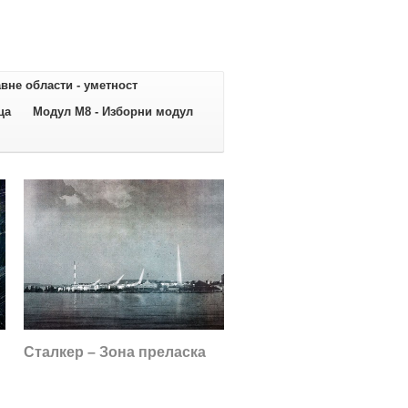
вне области - уметност
ца
Модул М8 - Изборни модул
Сталкер – Зона преласка