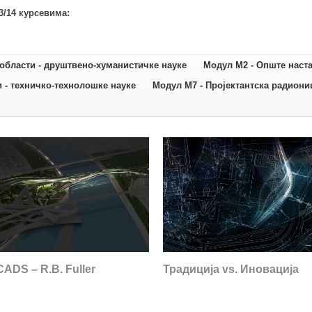
3/14 курсевима:
области - друштвено-хуманистичке науке
Модул М2 - Oпште наста
 - техничко-технолошке науке
Модул М7 - Пројектантска радиони
CADS – R.B. Fuller
Традиција vs. Иновација