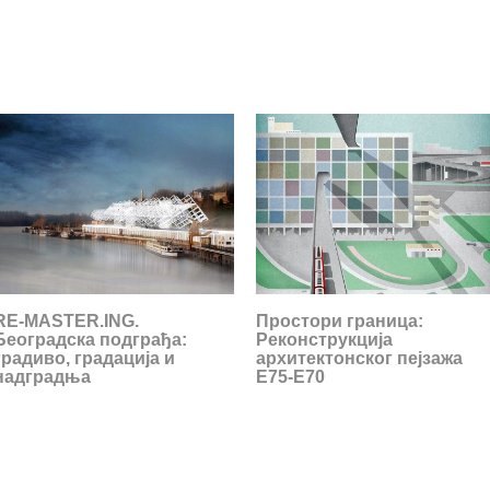
RE-MASTER.ING.
Простори граница:
Београдска подграђа:
Реконструкција
градиво, градација и
архитектонског пејзажа
надградња
E75-E70