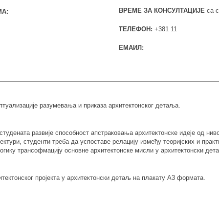
ВРЕМЕ ЗА КОНСУЛТАЦИЈЕ
са с
А:
ТЕЛЕФОН:
+381 11
ЕМАИЛ:
птуализације разумевања и приказа архитектонског детаља.
студената развије способност апстраковања архитектонске идеје од ниво
ктури, студенти треба да успоставе релацију између теоријских и практ
логику трансофмацију основне архитектонске мисли у архитектонски дет
тектонског пројекта у архитектонски детаљ на плакату А3 формата.