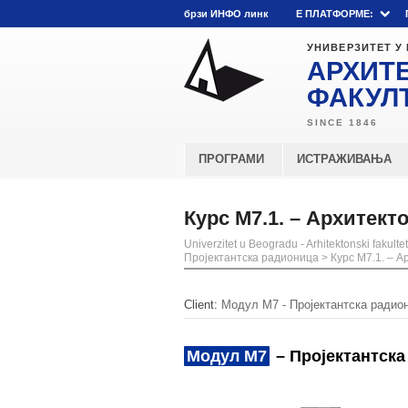
брзи ИНФО линк
E ПЛАТФОРМЕ:
УНИВЕРЗИТЕТ У
АРХИТ
ФАКУЛ
ПРОГРАМИ
ИСТРАЖИВАЊА
Курс М7.1. – Архитект
Univerzitet u Beogradu - Arhitektonski fakultet
Пројектантска радионица
>
Курс М7.1. – А
Client:
Модул М7 - Пројектантска радио
Модул М7
– Пројектантска