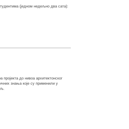
тудентима (једном недељно два сата):
а пројекта до нивоа архитектонског
ичних знања које су применили у
аљ.