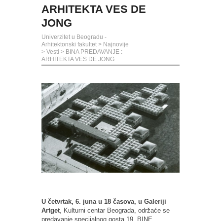
ARHITEKTA VES DE
JONG
Univerzitet u Beogradu -
Arhitektonski fakultet
>
Najnovije
>
Vesti
>
BINA PREDAVANJE :
ARHITEKTA VES DE JONG
U četvrtak, 6. juna u 18 časova, u Galeriji
Artget
, Kulturni centar Beograda, održaće se
predavanje specijalnog gosta 19. BINE,