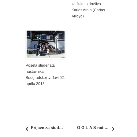
za fluidno društvo –
Karlos Arojo (Carlos
Arroyo)
Poseta studenata i
nastavnika
Beogradskoj tvrđavi 02.
aprila 2018.
Prijave za studentski startap kamp ParkUP! 2024 otvorene za studente iz cele Srbije – Zakorači u jedinstvenu preduzetničku avanturu
O G L A S radi davanja u zakup nepokretnosti u javnoj svojini putem prikupljanja pismenih ponuda – Prostor ukupne površine 100 m2, sa namenom maketarnice