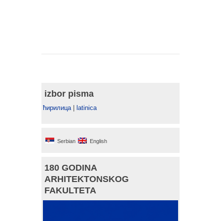
izbor pisma
ћирилица
|
latinica
Serbian
English
180 GODINA
ARHITEKTONSKOG
FAKULTETA