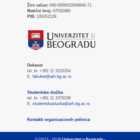
Žiro račun:
840-0000032849845-71
Matični broj:
07032480
PIB:
100252129
Dekanat
tel. br. +381 11 3225254
E:
fakultet@arh.bg.ac.rs
Studentska služba
tel. br. +381 11 3370199
E:
studentskasluzba@arh.bg.ac.rs
Kontakti organizacionih jedinica
© [2013 - 2018]
Univerzitet u Beogradu -