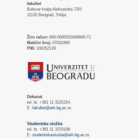
fakultet
Bulevar kralja Aleksandra 73/II
11120 Beograd, Srbija
Žiro račun:
840-0000032849845-71
Matični broj:
07032480
PIB:
100252129
Dekanat
tel. br. +381 11 3225254
E:
fakultet@arh.bg.ac.rs
Studentska služba
tel. br. +381 11 3370199
E:
studentskasluzba@arh.bg.ac.rs