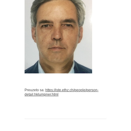
Preuzeto sa:
https://istp.ethz.ch/people/person-
detail.hklumpner.html