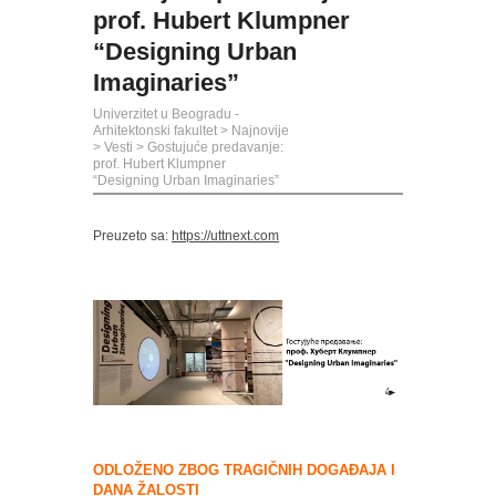
prof. Hubert Klumpner
“Designing Urban
Imaginaries”
Univerzitet u Beogradu -
Arhitektonski fakultet
>
Najnovije
>
Vesti
>
Gostujuće predavanje:
prof. Hubert Klumpner
“Designing Urban Imaginaries”
Preuzeto sa:
https://uttnext.com
ODLOŽENO ZBOG TRAGIČNIH DOGAĐAJA I
DANA ŽALOSTI