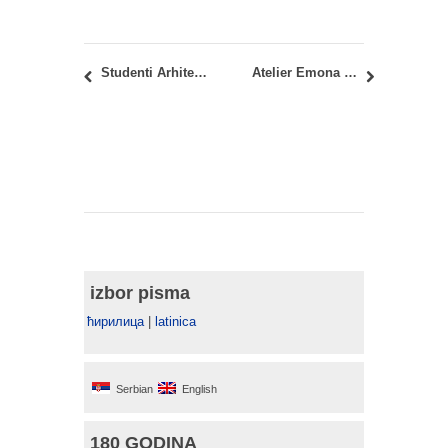
Studenti Arhitektonskog fakulteta u ekološkoj akciji “Zajedno za planetu Zemlju”
Atelier Emona radionica u Ljubljani
izbor pisma
ћирилица
|
latinica
Serbian
English
180 GODINA