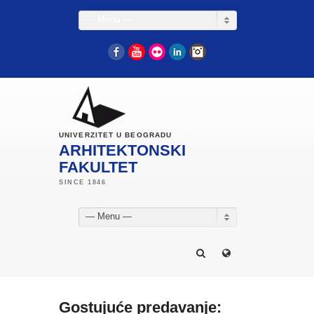
— Menu —
Facebook
YouTube
Flickr
LinkedIn
Instagram
UNIVERZITET U BEOGRADU
ARHITEKTONSKI
FAKULTET
— Menu —
Gostujuće predavanje: