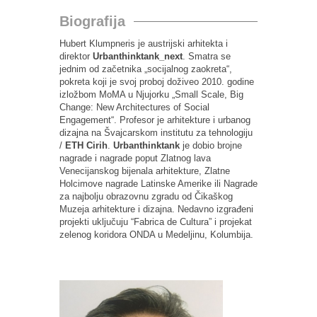
Biografija
Hubert Klumpneris je austrijski arhitekta i
direktor
Urbanthinktank_next
. Smatra se
jednim od začetnika „socijalnog zaokreta“,
pokreta koji je svoj proboj doživeo 2010. godine
izložbom MoMA u Njujorku
„
Small Scale, Big
Change: New Architectures of Social
Engagement
“.
Profesor je arhitekture i urbanog
dizajna na Švajcarskom institutu za tehnologiju
/
ETH Cirih
.
U
rbanthinktank
je dobio brojne
nagrade i nagrade poput Zlatnog lava
Venecijanskog bijenala arhitekture, Zlatne
Holcimove nagrade Latinske Amerike ili Nagrade
za najbolju obrazovnu zgradu od Čikaškog
Muzeja arhitekture i dizajna. Nedavno izgrađeni
projekti uključuju “
Fabrica de Cultura
” i projekat
zelenog koridora ONDA u Medeljinu, Kolumbija.