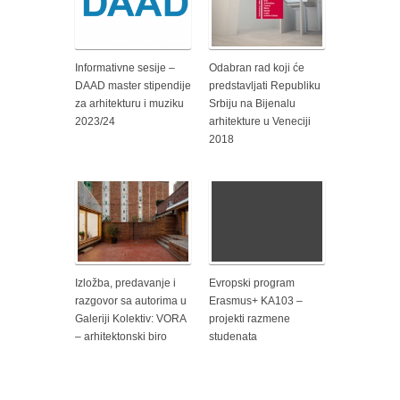
Informativne sesije –
Odabran rad koji će
DAAD master stipendije
predstavljati Republiku
za arhitekturu i muziku
Srbiju na Bijenalu
2023/24
arhitekture u Veneciji
2018
Izložba, predavanje i
Evropski program
razgovor sa autorima u
Erasmus+ KA103 –
Galeriji Kolektiv: VORA
projekti razmene
– arhitektonski biro
studenata