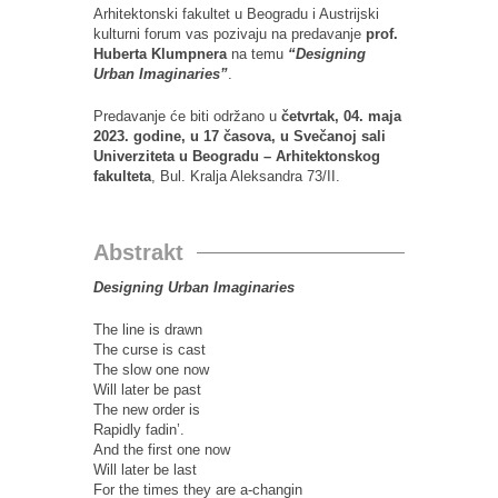
Arhitektonski fakultet u Beogradu i Austrijski
kulturni forum vas pozivaju na predavanje
prof.
Huberta Klumpnera
na temu
“Designing
Urban Imaginaries”
.
Predavanje će biti održano u
četvrtak, 04. maja
2023. godine, u 17 časova, u Svečanoj sali
Univerziteta u Beogradu – Arhitektonskog
fakulteta
, Bul. Kralja Aleksandra 73/II.
Abstrakt
Designing Urban Imaginaries
The line is drawn
The curse is cast
The slow one now
Will later be past
The new order is
Rapidly fadin’.
And the first one now
Will later be last
For the times they are a-changin