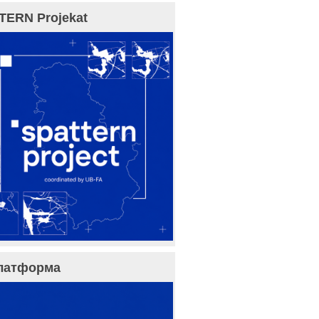
TERN Projekat
латформа