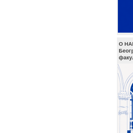
О НА
Беог
факу