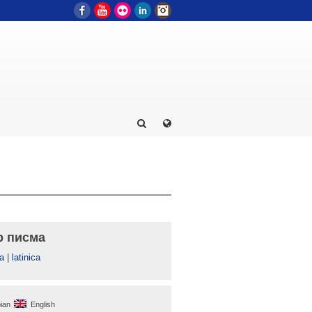
Facebook
YouTube
Flickr
LinkedIn
Instagram
р писма
а
|
latinica
ian
English