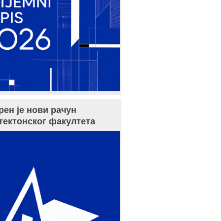
рен је нови рачун
тектонског факултета