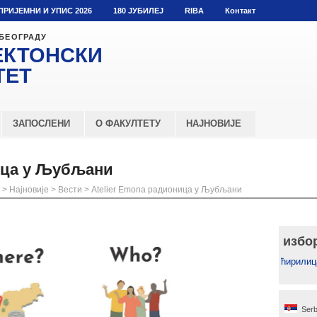
ПРИЈЕМНИ И УПИС 2026
180 ЈУБИЛЕЈ
RIBA
Контакт
 БЕОГРАДУ
ЕКТОНСКИ
ТЕТ
ЗАПОСЛЕНИ
О ФАКУЛТЕТУ
НАЈНОВИЈЕ
ница у Љубљани
>
Најновије
>
Вести
>
Atelier Emona радионица у Љубљани
избо
ћирилиц
Serb