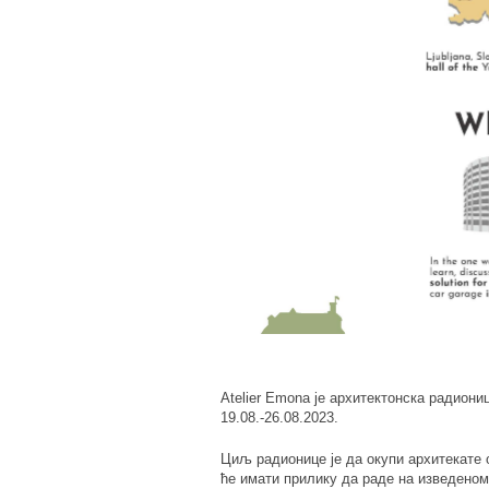
Atelier Emona је архитектонска радион
19.08.-26.08.2023.
Циљ радионице је да окупи архитекате о
ће имати прилику да раде на изведеном