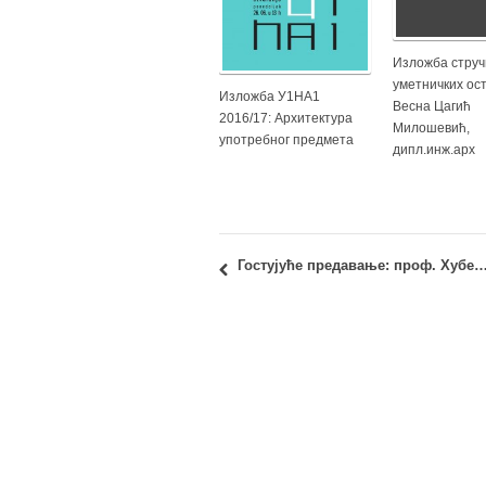
Изложба струч
уметничких ос
Изложба У1НА1
Весна Цагић
2016/17: Архитектура
Милошевић,
употребног предмета
дипл.инж.арх
Гостујуће предавање: проф. Хуберт Клумпнер “Designing Urban 