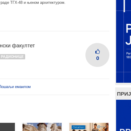
зграде ТГХ-48 и њеном архитектуром.
нски факултет
РАДИОНИЦЕ
0
Пошаљи емаилом
ПРИЈ