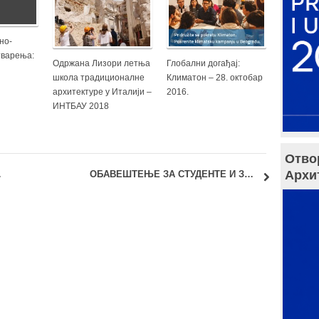
но-
тварења:
Одржана Лизори летња
Глобални догађај:
школа традиционалне
Климатон – 28. октобар
архитектуре у Италији –
2016.
ИНТБАУ 2018
Отво
Архи
Imaginaries”
ОБАВЕШТЕЊЕ ЗА СТУДЕНТЕ И ЗАПОСЛЕНЕ – Нерадни дани: Празник рада