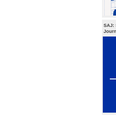
SAJ: 
Journ