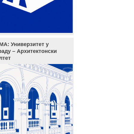
МА: Универзитет у
раду – Архитектонски
лтет