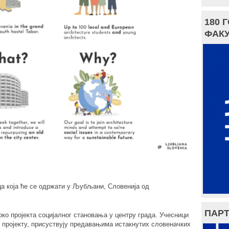
180 
ФАКУ
ица која ће се одржати у Љубљани, Словенија од
ПАРТ
ко пројекта социјалног становања у центру града. Учесници
 пројекту, присуствују предавањима истакнутих словеначких