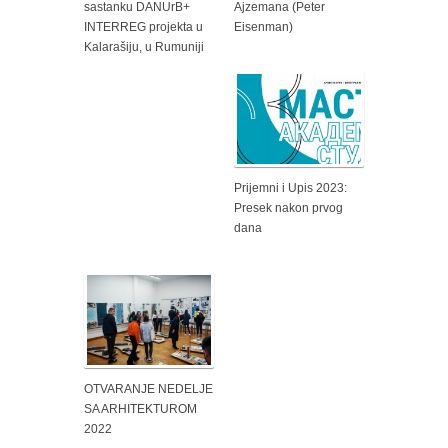
sastanku DANUrB+
Ajzemana (Peter
INTERREG projekta u
Eisenman)
Kalarašiju, u Rumuniji
Prijemni i Upis 2023:
Presek nakon prvog
dana
OTVARANJE NEDELJE
SA ARHITEKTUROM
2022