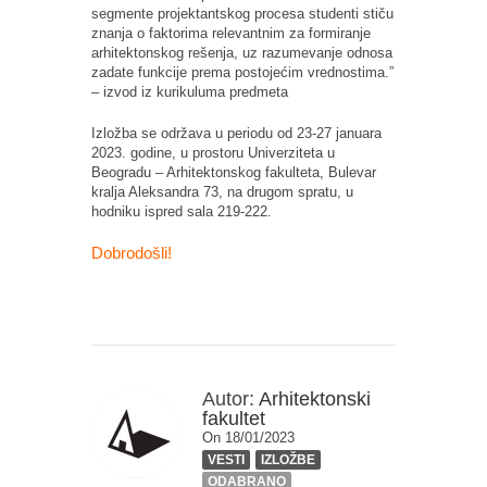
segmente projektantskog procesa studenti stiču
znanja o faktorima relevantnim za formiranje
arhitektonskog rešenja, uz razumevanje odnosa
zadate funkcije prema postojećim vrednostima.”
– izvod iz kurikuluma predmeta
Izložba se održava u periodu od 23-27 januara
2023. godine, u prostoru Univerziteta u
Beogradu – Arhitektonskog fakulteta, Bulevar
kralja Aleksandra 73, na drugom spratu, u
hodniku ispred sala 219-222.
Dobrodošli!
Autor:
Arhitektonski
fakultet
On 18/01/2023
VESTI
IZLOŽBE
ODABRANO