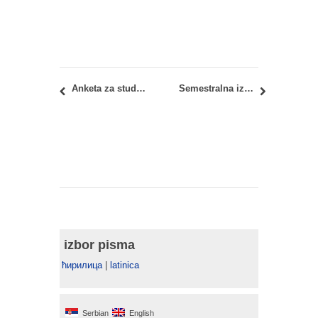
Anketa za studente: Oblikovanje budućnosti visokog obrazovanja u svetu koji se menja
Semestralna izložba – Studio projekat S01b: Urbanističko projektovanje stambenih celina
izbor pisma
ћирилица
|
latinica
Serbian
English