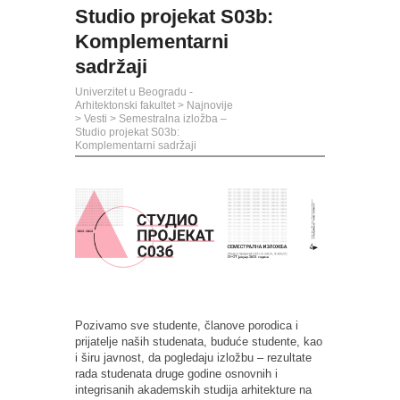
Studio projekat S03b:
Komplementarni
sadržaji
Univerzitet u Beogradu -
Arhitektonski fakultet
>
Najnovije
>
Vesti
>
Semestralna izložba –
Studio projekat S03b:
Komplementarni sadržaji
Pozivamo sve studente, članove porodica i
prijatelje naših studenata, buduće studente, kao
i širu javnost, da pogledaju izložbu – rezultate
rada studenata druge godine osnovnih i
integrisanih akademskih studija arhitekture na