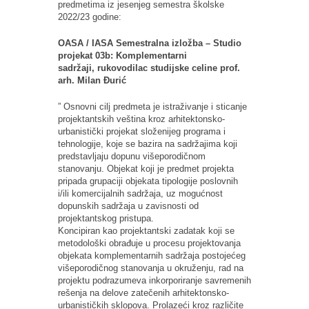
predmetima iz jesenjeg semestra školske
2022/23 godine:
OASA / IASA Semestralna izložba – Studio
projekat 03b: Komplementarni
sadržaji, rukovodilac studijske celine prof.
arh. Milan Đurić
” Osnovni cilj predmeta je istraživanje i sticanje
projektantskih veština kroz arhitektonsko-
urbanistički projekat složenijeg programa i
tehnologije, koje se bazira na sadržajima koji
predstavljaju dopunu višeporodičnom
stanovanju. Objekat koji je predmet projekta
pripada grupaciji objekata tipologije poslovnih
i/ili komercijalnih sadržaja, uz mogućnost
dopunskih sadržaja u zavisnosti od
projektantskog pristupa.
Koncipiran kao projektantski zadatak koji se
metodološki obrađuje u procesu projektovanja
objekata komplementarnih sadržaja postojećeg
višeporodičnog stanovanja u okruženju, rad na
projektu podrazumeva inkorporiranje savremenih
rešenja na delove zatečenih arhitektonsko-
urbanističkih sklopova. Prolazeći kroz različite