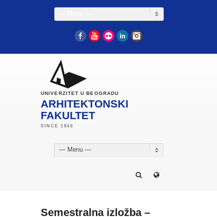
— Menu —
Facebook
YouTube
Flickr
LinkedIn
Instagram
UNIVERZITET U BEOGRADU
ARHITEKTONSKI
FAKULTET
— Menu —
Semestralna izložba –