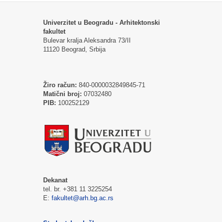
Univerzitet u Beogradu - Arhitektonski
fakultet
Bulevar kralja Aleksandra 73/II
11120 Beograd, Srbija
Žiro račun:
840-0000032849845-71
Matični broj:
07032480
PIB:
100252129
Dekanat
tel. br. +381 11 3225254
E:
fakultet@arh.bg.ac.rs