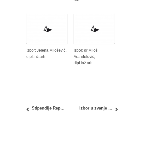
Izbor: Jelena Milošević,
Izbor: dr Miloš
dipl.inž.arh.
Aranđelović,
dipl.inž.arh.
Stipendije Republike Koreje za školsku 2021/2022. godinu
Izbor u zvanje docenta – dr Bojana Zeković, dipl.inž.arh.