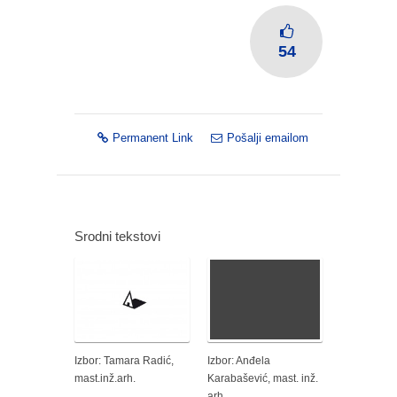
54
Permanent Link
Pošalji emailom
Srodni tekstovi
Izbor: Tamara Radić,
Izbor: Anđela
mast.inž.arh.
Karabašević, mast. inž.
arh.