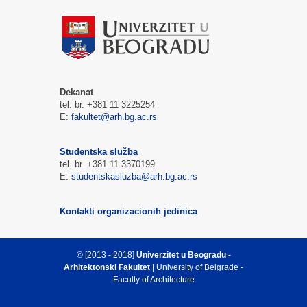
Dekanat
tel. br. +381 11 3225254
E:
fakultet@arh.bg.ac.rs
Studentska služba
tel. br. +381 11 3370199
E:
studentskasluzba@arh.bg.ac.rs
Kontakti organizacionih jedinica
© [2013 - 2018]
Univerzitet u Beogradu -
Arhitektonski Fakultet
| University of Belgrade -
Faculty of Architecture