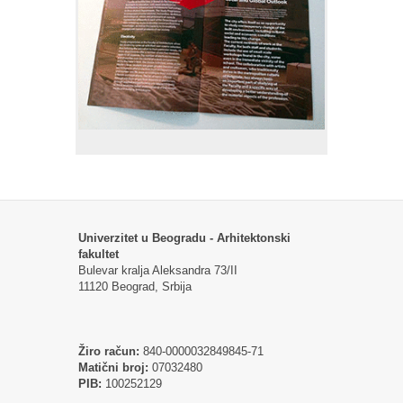
Univerzitet u Beogradu - Arhitektonski
fakultet
Bulevar kralja Aleksandra 73/II
11120 Beograd, Srbija
Žiro račun:
840-0000032849845-71
Matični broj:
07032480
PIB:
100252129