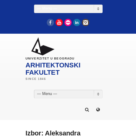
— Menu —
Facebook
YouTube
Flickr
LinkedIn
Instagram
UNIVERZITET U BEOGRADU
ARHITEKTONSKI
FAKULTET
— Menu —
Izbor: Aleksandra