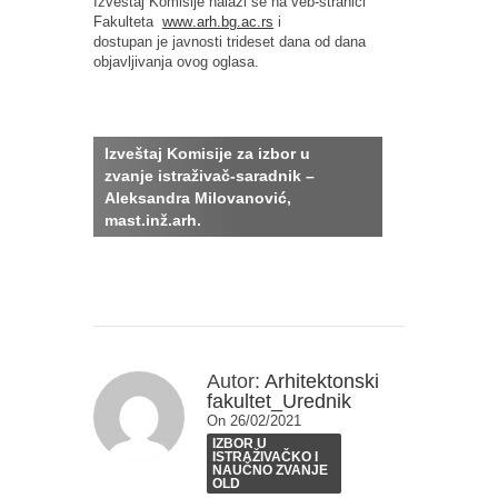
Izveštaj Komisije nalazi se na veb-stranici
Fakulteta
www
.
arh
.
bg
.
ac
.
rs
i
dostupan
je
javnosti trideset dana od dana
objavljivanja ovog oglasa.
Izveštaj Komisije za izbor u
zvanje
istraživač-saradnik
–
Aleksandra Milovanović,
mast.inž.arh.
Autor:
Arhitektonski
fakultet_Urednik
On 26/02/2021
IZBOR U
ISTRAŽIVAČKO I
NAUČNO ZVANJE
OLD