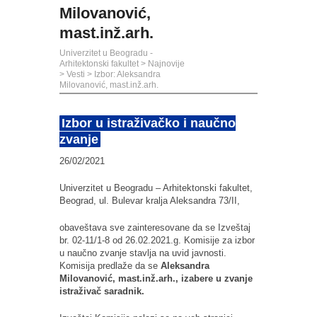
Milovanović,
mast.inž.arh.
Univerzitet u Beogradu -
Arhitektonski fakultet
>
Najnovije
>
Vesti
>
Izbor: Aleksandra
Milovanović, mast.inž.arh.
Izbor u istraživačko i naučno
zvanje
26/02/2021
Univerzitet u Beogradu – Arhitektonski fakultet,
Beograd, ul. Bulevar kralja Aleksandra 73/II,
obave
š
tava sve zainteresovane da se
Izveštaj
br. 02-11/1-
8
od
26.02.2021
.g. Komisije
za izbor
u
naučno
zvanje stavlja na uvid javnosti.
Komisija predlaže da se
Aleksandra
Milovanović, mast.inž.arh., izabere u zvanje
istraživač saradnik.