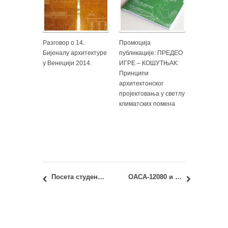
Разговор о 14.
Промоција
Бијеналу архитектуре
публикације: ПРЕДЕО
у Венецији 2014.
ИГРЕ – КОШУТЊАК:
Принципи
архитектонског
пројектовања у светлу
климатских помена
Посета студената и наставника средњовековним утврђеним градовима Голубац, Рам и Смедерево, 15. мај 2018.
ОАСА-12080 и ИАСА-12080 – Геометрија облика 2: промењен термин теста за студенте поновце у јунском року