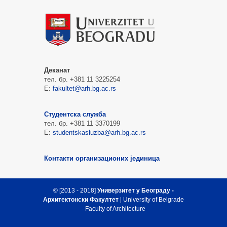
Деканат
тел. бр. +381 11 3225254
Е:
fakultet@arh.bg.ac.rs
Студентска служба
тел. бр. +381 11 3370199
Е:
studentskasluzba@arh.bg.ac.rs
Контакти организационих јединица
© [2013 - 2018]
Универзитет у Београду -
Архитектонски Факултет
| University of Belgrade
- Faculty of Architecture