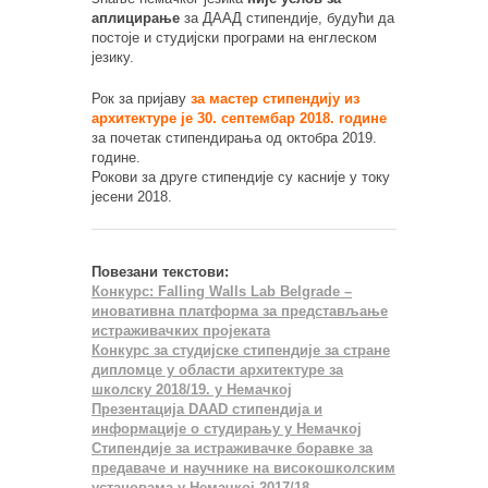
аплицирање
за ДААД стипендије, будући да
постоје и студијски програми на енглеском
језику.
Рок за пријаву
за мастер стипендију из
архитектуре је 30. септембар 2018. године
за почетак стипендирања од октобра 2019.
године.
Рокови за друге стипендије су касније у току
јесени 2018.
Повезани текстови:
Конкурс: Falling Walls Lab Belgrade –
иновативна платформа за представљање
истраживачких пројеката
Конкурс за студијске стипендије за стране
дипломце у области архитектуре за
школску 2018/19. у Немачкој
Презентација DAAD стипендија и
информације о студирању у Немачкој
Стипендије за истраживачке боравке за
предаваче и научнике на високошколским
установама у Немачкој 2017/18