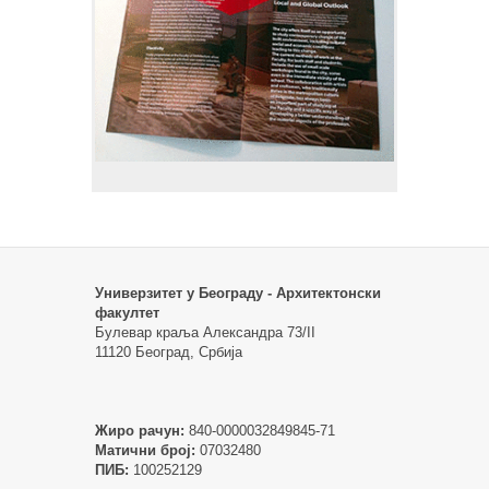
Универзитет у Београду - Архитектонски
факултет
Булевар краља Александра 73/II
11120 Београд, Србија
Жиро рачун:
840-0000032849845-71
Матични број:
07032480
ПИБ:
100252129