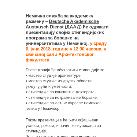
Немачка служба за академску
размену –
Deutsche Akademische
Austausch Dienst
(ДААД) ће одржати
презентацију својих стипендијских
програма за боравке на
универзитетима у Немачкој,
у среду
6. јуна 2018. године у 12.00 часова, у
свечаној сали Архитектонског
факултета.
Презентација ће обухватити стипендије за:
• мастер студије архитектуре;
• мастер студије из других области,
укључујући и уметности;
• стипендије за комплетне докторате;
• стипендије за истраживачке боравке;
• стипендије за летње курсеве немачког
језика у Немачкој.
Током презентације ће бити објашњени
услови, рокови, и начин конкурисања за
стипендије.
Знање немачког језика
није услов за