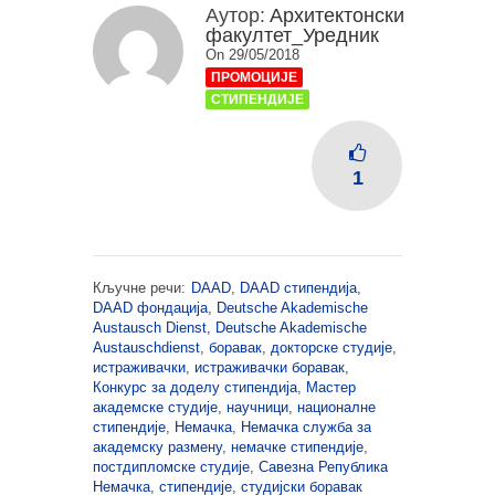
Аутор:
Архитектонски
факултет_Уредник
On 29/05/2018
ПРОМОЦИЈЕ
СТИПЕНДИЈЕ
1
Кључне речи:
DAAD
,
DAAD стипендија
,
DAAD фондација
,
Deutsche Akademische
Austausch Dienst
,
Deutsche Akademische
Austauschdienst
,
боравак
,
докторске студије
,
истраживачки
,
истраживачки боравак
,
Конкурс за доделу стипендија
,
Мастер
академске студије
,
научници
,
националне
стипендије
,
Немачка
,
Немачка служба за
академску размену
,
немачке стипендије
,
постдипломске студије
,
Савезна Република
Немачка
,
стипендије
,
студијски боравак