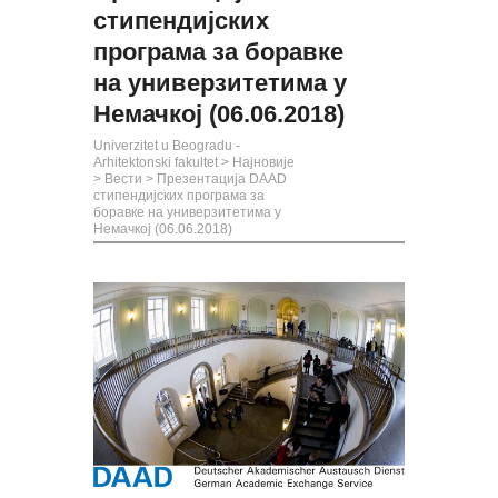
стипендијских
програма за боравке
на универзитетима у
Немачкој (06.06.2018)
Univerzitet u Beogradu -
Arhitektonski fakultet
>
Најновије
>
Вести
>
Презентација DAAD
стипендијских програма за
боравке на универзитетима у
Немачкој (06.06.2018)