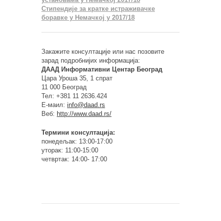
Стипендије за кратке истраживачке
боравке у Немачкој у 2017/18
Закажите консултације или нас позовите
зарад подробнијих информација:
ДААД Информативни Центар Београд
Цара Уроша 35, 1 спрат
11 000 Београд
Тел: +381 11 2636.424
Е-маил:
info@daad.rs
Веб:
http://www.daad.rs/
Термини консултација:
понедељак: 13:00-17:00
уторак: 11:00-15:00
четвртак: 14:00- 17:00