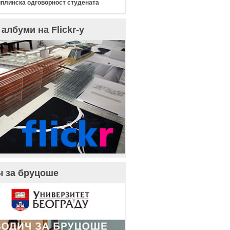
плинска одговорност студената
албуми на Flickr-у
ч за бруцоше