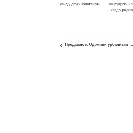
увид у други колоквијум
Фебруарски ис
– Увид у радов
Предавање: Одрживи урбанизам и глобализација – проф. Асхраф М. Салама (Ashraf M. 