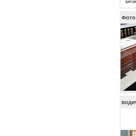
дисци
Фото 
води