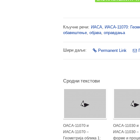
Кључне речи:
ИАСА
,
ИАСА-11070: Геоме
обавештење
,
објава
,
оправдања
Шири даље:
Permanent Link
Сродни текстови
ОАСА-11070 и
ОАСА-11030 и
ИАСА-11070 –
ИАСА-11030 – 
Геометрија облика 1:
форме и проце