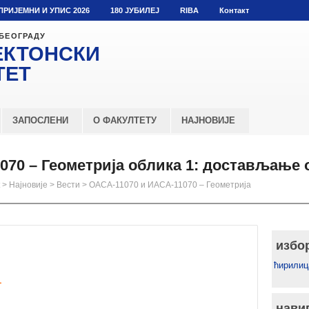
ПРИЈЕМНИ И УПИС 2026
180 ЈУБИЛЕЈ
RIBA
Контакт
 БЕОГРАДУ
ЕКТОНСКИ
ТЕТ
ЗАПОСЛЕНИ
О ФАКУЛТЕТУ
НАЈНОВИЈЕ
070 – Геометрија облика 1: достављање
>
Најновије
>
Вести
>
ОАСА-11070 и ИАСА-11070 – Геометрија
избо
ћирилиц
1
нави