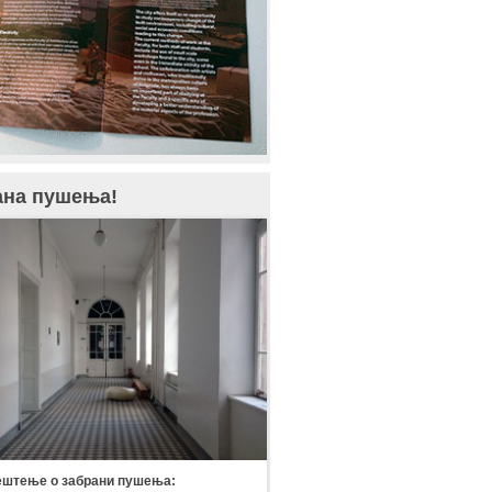
ана пушења!
штење о забрани пушења: