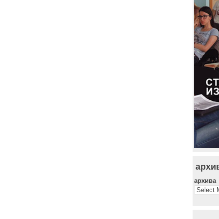
архи
архива