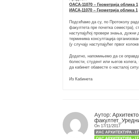
ОАСА-11070 – Геометрија облика 1
ИАСА-11070 – Геометрија облика 1
Подсећамо да су, по Протоколу рад
факултета пре почетка семестра), ст
наступајућој провери знања, дужни 
терминима консултација организова
(у случају наступајућег првог колокви
Додатно, напомињемо да се опра
болести, студент или његов колега,
да кабинет обавесте о насталој сит
Из Кабинета
Аутор:
Архитекто
факултет_Уредн
On 17/11/2017
ИАС АРХИТЕКТУРА - I
ОАС АРХИТЕКТУРА - I