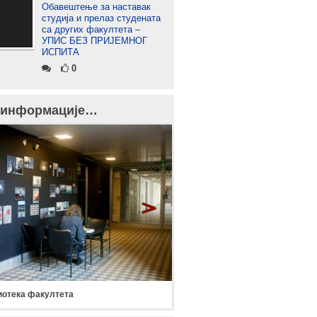
Обавештење за наставак
студија и прелаз студената
са других факултета –
УПИС БЕЗ ПРИЈЕМНОГ
ИСПИТА
0
 информације…
отека факултета