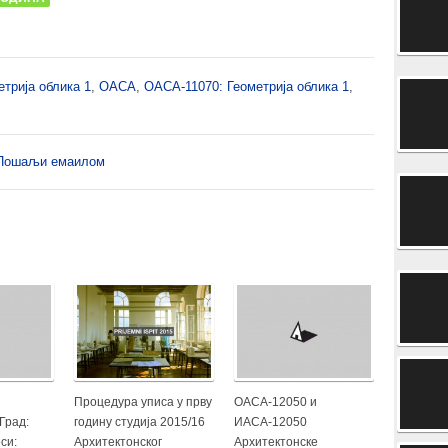
трија облика 1
,
ОАСА
,
ОАСА-11070: Геометрија облика 1
,
Пошаљи емаилом
Процедура уписа у прву
ОАСА-12050 и
Град:
годину студија 2015/16
ИАСА-12050
си:
Архитектонског
Архитектонске