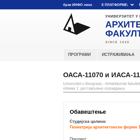
брзи ИНФО линк
E ПЛАТФОРМЕ:
УНИВЕРЗИТЕТ У
АРХИТ
ФАКУЛ
ПРОГРАМИ
ИСТРАЖИВАЊА
ОАСА-11070 и ИАСА-11
Univerzitet u Beogradu - Arhitektonski fakultet
облика 1: достављање оправдања
Обавештење
Студијска целина:
Геометрија архитектонске форме 
Предмет: