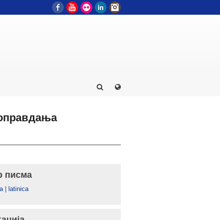
Facebook
YouTube
Flickr
LinkedIn
Instagram
 оправдања
р писма
а
|
latinica
гација