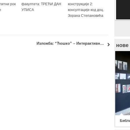
питни рок
факултета: ТРЕЋИ ДАН
конструкције 2:
е
УПИСА
консултације код доц.
Зорана Степановића
Salama)
Изложба: “Ћошко” – Интерактивна просторна графика у Галерији ГрАФ
нове
Библи