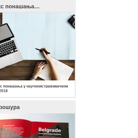
кс понашања…
с понашања у научноистраживачком
2018
рошура