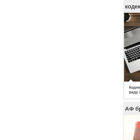
коде
Кодек
раду 
АФ б