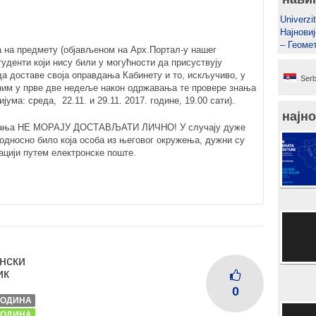
Univerzit
Најновиј
– Геоме
а на предмету (објављеном на Арх.Портал-у нашег
уденти који нису били у могућности да присуствују
да доставе своја оправдања Кабинету и то, искључиво, у
Serb
ним у прве две недеље након одржавања те провере знања
јума: среда, 22.11. и 29.11. 2017. године, 19.00 сати).
најно
вдања НЕ МОРАЈУ ДОСТАВЉАТИ ЛИЧНО! У случају дуже
 односно било која особа из његовог окружења, дужни су
уацији путем електронске поште.
нски
ик
0
 ГОДИНА
 ГОДИНА