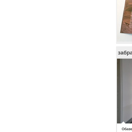
забр
Обаве