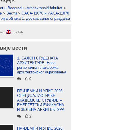
et u Beogradu - Arhitektonski fakultet
>
е
>
Вести
>
ОАСА-11070 и ИАСА-11070
трија облика 1: достављање оправдања
ian
English
вије вести
1. САЛОН СТУДЕНАТА
АРХИТЕКТУРЕ: Нова
регионална платформа
архитектонског образовања
0
ПРИЈЕМНИ И УПИС 2026:
СПЕЦИЈАЛИСТИЧКЕ
АКАДЕМСКЕ СТУДИЈЕ –
ЕНЕРГЕТСКИ ЕФИКАСНА
И ЗЕЛЕНА АРХИТЕКТУРА
2
ПРИЈЕМНИ И УПИС 2026: