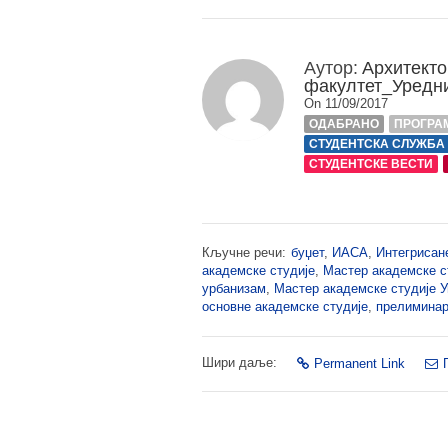
Аутор:
Архитекто
факултет_Уредн
On 11/09/2017
ОДАБРАНО
ПРОГРА
СТУДЕНТСКА СЛУЖБА
СТУДЕНТСКЕ ВЕСТИ
Кључне речи:
буџет
,
ИАСА
,
Интегрисан
академске студије
,
Мастер академске с
урбанизам
,
Мастер академске студије 
основне академске студије
,
прелиминар
Шири даље:
Permanent Link