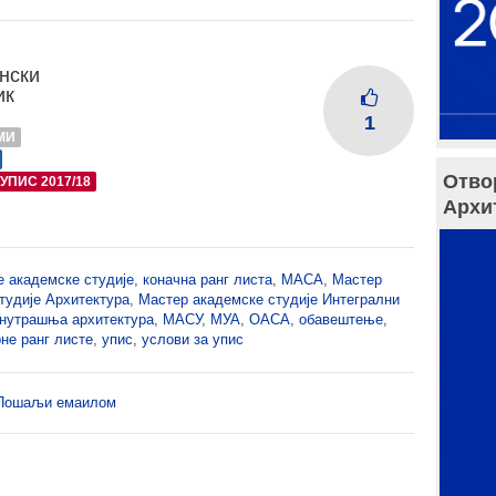
нски
ик
1
МИ
Отво
УПИС 2017/18
Архи
е академске студије
,
коначна ранг листа
,
МАСА
,
Мастер
тудије Архитектура
,
Мастер академске студије Интегрални
Унутрашња архитектура
,
МАСУ
,
МУА
,
ОАСА
,
обавештење
,
не ранг листе
,
упис
,
услови за упис
Пошаљи емаилом