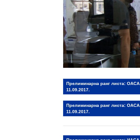
Прелиминарна ранг листа: ОАСА
11.09.2017.
Прелиминарна ранг листа: ОАСА
11.09.2017.