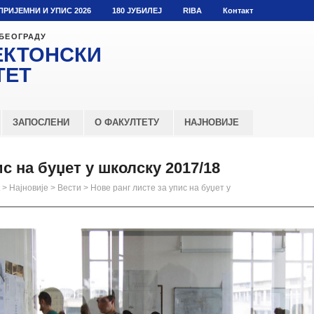
ПРИЈЕМНИ И УПИС 2026
180 ЈУБИЛЕЈ
RIBA
Контакт
 БЕОГРАДУ
ЕКТОНСКИ
ТЕТ
ЗАПОСЛЕНИ
О ФАКУЛТЕТУ
НАЈНОВИЈЕ
ис на буџет у школску 2017/18
>
Најновије
>
Вести
>
Нове ранг листе за упис на буџет у