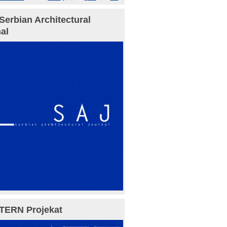
Serbian Architectural
al
TERN Projekat