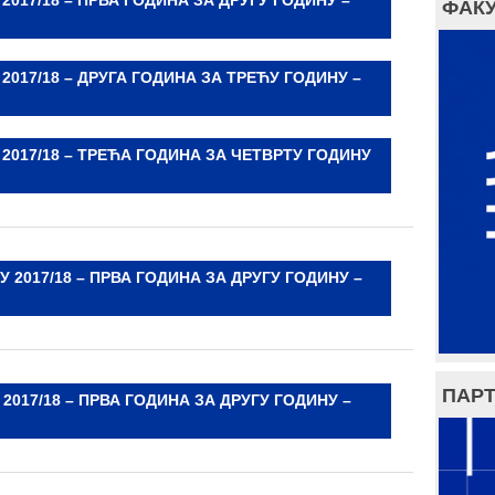
 2017/18 – ПРВА ГОДИНА ЗА ДРУГУ ГОДИНУ –
ФАКУ
 2017/18 – ДРУГА ГОДИНА ЗА ТРЕЋУ ГОДИНУ –
А 2017/18 – ТРЕЋА ГОДИНА ЗА ЧЕТВРТУ ГОДИНУ
У 2017/18 – ПРВА ГОДИНА ЗА ДРУГУ ГОДИНУ –
ПАРТ
 2017/18 – ПРВА ГОДИНА ЗА ДРУГУ ГОДИНУ –