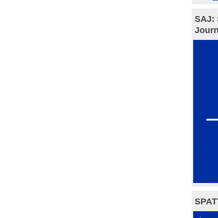
SAJ: 
Journ
SPAT