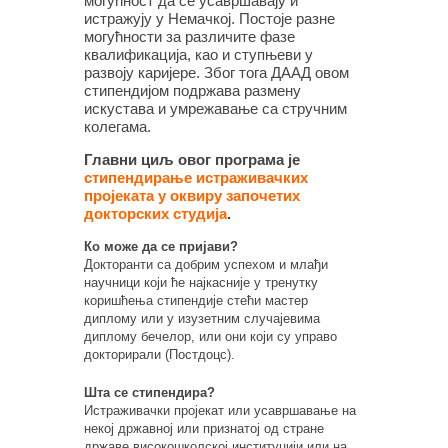
могућност да се усавршавају и
истражују у Немачкој. Постоје разне
могућности за различите фазе
квалификација, као и ступњеви у
развоју каријере. Због тога ДААД овом
стипендијом подржава размену
искустава и умрежавање са стручним
колегама.
Главни циљ овог програма је
стипендирање истраживачких
пројеката у оквиру започетих
докторских студија
.
Ко може да се пријави?
Докторанти са добрим успехом и млађи
научници који ће најкасније у тренутку
коришћења стипендије стећи мастер
диплому или у изузетним случајевима
диплому бечелор, или они који су управо
докторирали (Постдоцс).
Шта се стипендира?
Истраживачки пројекат или усавршавање на
некој државној или признатој од стране
државе високошколској институцији или на