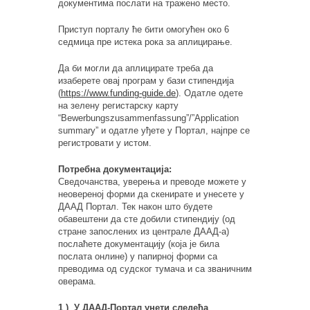
документима послати на тражено место.
Приступ порталу ће бити омогућен око 6
седмица пре истека рока за аплицирање.
Да би могли да аплицирате треба да
изаберете овај програм у бази стипендија
(
https://www.funding-guide.de
). Одатле одете
на зелену регистарску карту
“Bewerbungszusammenfassung”/”Application
summary” и одатле уђете у Портал, најпре се
регистровати у истом.
Потребна документација:
Сведочанства, уверења и преводе можете у
неовереној форми да скенирате и унесете у
ДААД Портал. Тек након што будете
обавештени да сте добили стипендију (од
стране запослених из централе ДААД-а)
послаћете документацију (која је била
послата онлине) у папирној форми са
преводима од судског тумача и са званичним
оверама.
1 ) У ДААД-Портал унети следећа