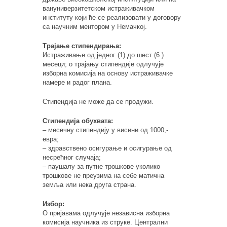
вануниверзитетском истраживачком
институту који ће се реализовати у договору
са научним ментором у Немачкој.
Трајање стипендирања:
Истраживање од једног (1) до шест (6 )
месеци; о трајању стипендије одлучује
изборна комисија на основу истраживачке
намере и радог плана.
Стипендија не може да се продужи.
Стипендија обухвата:
– месечну стипендију у висини од 1000,-
евра;
– здравствено осигурање и осигурање од
несрећног случаја;
– паушалу за путне трошкове уколико
трошкове не преузима на себе матична
земља или нека друга страна.
Избор:
О пријавама одлучује независна изборна
комисија научника из струке. Централни