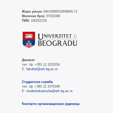
Жиро рачун:
840-0000032849845-71
Матични број:
07032480
ПИБ:
100252129
Деканат
тел. бр. +381 11 3225254
Е:
fakultet@arh.bg.ac.rs
Студентска служба
тел. бр. +381 11 3370199
Е:
studentskasluzba@arh.bg.ac.rs
Контакти организационих јединица