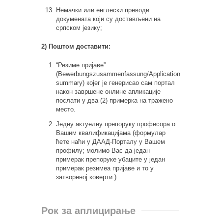
Немачки или енглески преводи
докумената који су достављени на
српском језику;
2) Поштом доставити:
“Резиме пријаве”
(Bewerbungszusammenfassung/Application
summary) којег је генерисао сам портал
након завршене онлине апликације
послати у два (2) примерка на тражено
место.
Једну актуелну препоруку професора о
Вашим квалификацијама (формулар
ћете наћи у ДААД-Порталу у Вашем
профилу; молимо Вас да један
примерак препоруке убаците у један
примерак резимеа пријаве и то у
затвореној коверти.).
Рок за аплицирање