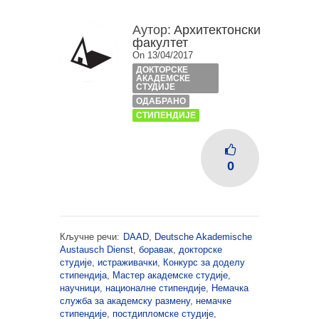
Аутор:
Архитектонски
факултет
On 13/04/2017
ДОКТОРСКЕ
АКАДЕМСКЕ
СТУДИЈЕ
ОДАБРАНО
СТИПЕНДИЈЕ
0
Кључне речи:
DAAD
,
Deutsche Akademische
Austausch Dienst
,
боравак
,
докторске
студије
,
истраживачки
,
Конкурс за доделу
стипендија
,
Мастер академске студије
,
научници
,
националне стипендије
,
Немачка
служба за академску размену
,
немачке
стипендије
,
постдипломске студије
,