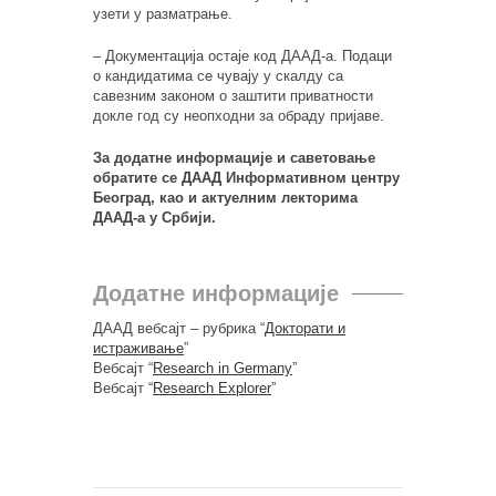
узети у разматрање.
– Документација остаје код ДААД-а. Подаци
о кандидатима се чувају у скалду са
савезним законом о заштити приватности
докле год су неопходни за обраду пријаве.
За додатне информације и саветовање
обратите се ДААД Информативном центру
Београд, као и актуелним лекторима
ДААД-а у Србији.
Додатне информације
ДААД вебсајт – рубрика “
Докторати и
истраживање
”
Вебсајт “
Research in Germany
”
Вебсајт “
Research Explorer
”