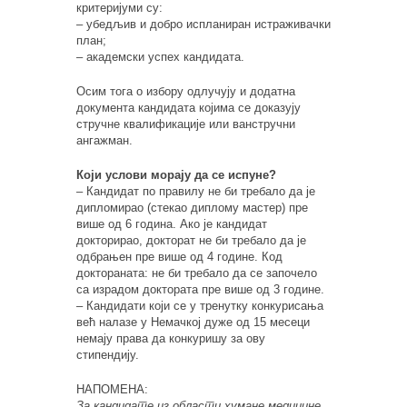
критеријуми су:
– убедљив и добро испланиран истраживачки
план;
– академски успех кандидата.
Осим тога о избору одлучују и додатна
документа кандидата којима се доказују
стручне квалификације или ванстручни
ангажман.
Који услови морају да се испуне?
– Кандидат по правилу не би требало да је
дипломирао (стекао диплому мастер) пре
више од 6 година. Ако је кандидат
докторирао, докторат не би требало да је
одбрањен пре више од 4 године. Код
доктораната: не би требало да се започело
са израдом доктората пре више од 3 године.
– Кандидати који се у тренутку конкурисања
већ налазе у Немачкој дуже од 15 месеци
немају права да конкуришу за ову
стипендију.
НАПОМЕНА:
За кандидате из области хумане медицине,