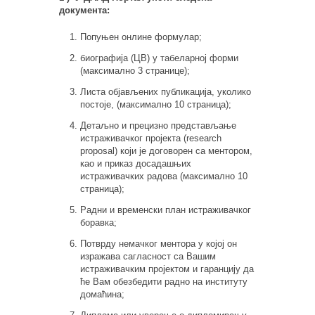
документа:
Попуњен онлине формулар;
биографија (ЦВ) у табеларној форми
(максимално 3 странице);
Листа објављених публикација, уколико
постоје, (максимално 10 страница);
Детаљно и прецизно представљање
истраживачког пројекта (research
proposal) који је договорен са ментором,
као и приказ досадашњих
истраживачких радова (максимално 10
страница);
Радни и временски план истраживачког
боравка;
Потврду немачког ментора у којој он
изражава сагласност са Вашим
истраживачким пројектом и гаранцију да
ће Вам обезбедити радно на институту
домаћина;