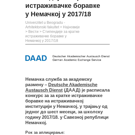
истраживачке боравке
у Немачкој у 2017/18
Univerzitet u Beogradu -
Arhitektonski fakultet
>
Најновије
>
Вести
>
Стипендије за кратке
истраживачке боравке у
Немачкој у 2017/18
Немачка служба за академску
размену –
Deutsche Akademische
Austausch Dienst
(ДААД) је расписала
конкурс за за кратке истраживачке
боравке на истраживачкој
институцији у Немачкој, у трајању од
једног до шест месеци, за школску
годину 2017/18. у Савезној републици
Немачкој.
Рок за аплицирање: