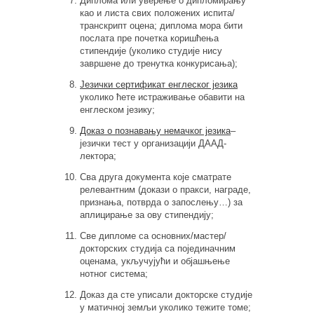
Диплома или уверење о дипломирању
као и листа свих положених испита/
транскрипт оцена; диплома мора бити
послата пре почетка коришћења
стипендије (уколико студије нису
завршене до тренутка конкурисања);
Језички сертификат енглеског језика
уколико ћете истраживање обавити на
енглеском језику;
Доказ о познавању немачког језика
–
језички тест у организацији ДААД-
лектора;
Сва друга документа које сматрате
релевантним (докази о пракси, награде,
признања, потврда о запослењу…) за
аплицирање за ову стипендију;
Све дипломе са основних/мастер/
докторских студија са појединачним
оценама, укључујући и објашњење
нотног система;
Доказ да сте уписали докторске студије
у матичној земљи уколико тежите томе;