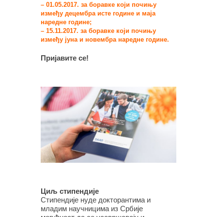
– 01.05.2017. за боравке који почињу
између децембра исте године и маја
наредне године;
– 15.11.2017. за боравке који почињу
између јуна и новембра наредне године.
Пријавите се!
Циљ стипендије
Стипендије нуде докторантима и
младим научницима из Србије