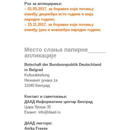
Рок за аплицирање:
– 01.05.2017. за боравке који почињу
између децембра исте године и маја
наредне године;
– 15.11.2017. за боравке који почињу
између јуна и новембра наредне године.
Место слања папирне
апликације
Botschaft der Bundesrepublik Deutschland
in Belgrad
Kulturabteilung
Незнаног јунака 1а
11040 Београд
Контакт и саветовање:
ДААД Информатини центар Београд
Цара Уроша 35
Емаил: info@daad.rs
ДААД лектори:
Anika Freese