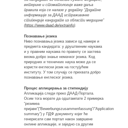
ветерине и стоматологије важе даља
правила која се налазе у додатку “Додатне
информације за ДААД истраживачке
стипендије кандидате из области медицине”
(
https://www.daad.de/extrainfo
).
Познавање језика
Ниво познавања језика зависи од намере и
предмета кандидата: у друштвеним наукама
и у правним наукама по правилу се захтева
веома добро знање немачког језика. Код
природних и техничких наука може да се
користи енглески језик на гостујућем
институту. У том случају се прихвата добро
познавање енглеског језика.
Процес аплицирања за стипендију
Апликација следи преко ДААД-Портала.
Осим тога морате да одштампате 2 примерка
“резимеа
пријаве”(“Bewerbungszusammenfassung”/”Application
summary”) у ПДФ документу којег ће
генерисати сам портал након завршене
онлине апликације, и заједно са другим