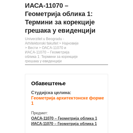
ИАСА-11070 –
Геометрија облика 1:
Термини за корекције
грешака у евиденцији
Univerzitet u Beogradu -
Arhitektonski fakultet
>
Најновије
>
Вести
>
ОАСА-11070 и
ИАСА-11070 – Геометрија
облика 1: Термини за корекције
грешака у евиденцији
Обавештење
Студијска целина:
Геометрија архитектонске форме
1
Предмет:
ОАСА-11070 – Геометрија облика 1
ИАСА-11070 – Геометрија облика 1