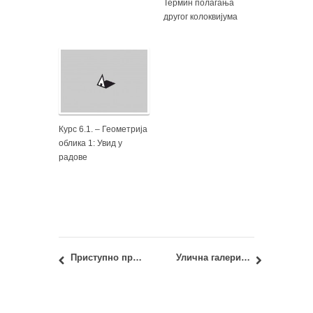
Термин полагања
другог колоквијума
Курс 6.1. – Геометрија
облика 1: Увид у
радове
Приступно предавање 24.01.2017: Критички осврт на савремену архитектуру у Србији последње декаде (од 2005 године)
Улична галерија у Београду: Конкурс за излагачку сезону 2017.