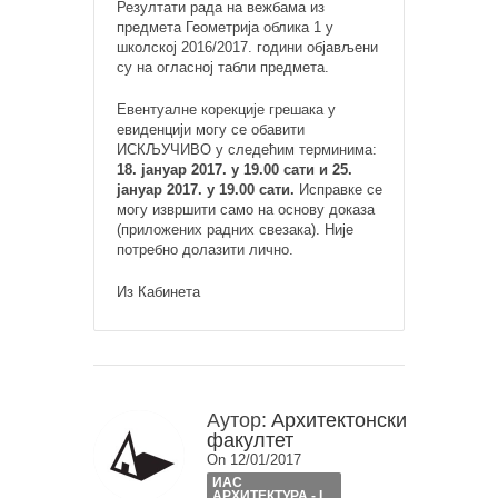
Резултати рада на вежбама из
предмета Геометрија облика 1 у
школској 2016/2017. години објављени
су на огласној табли предмета.
Евентуалне корекције грешака у
евиденцији могу се обавити
ИСКЉУЧИВО у следећим терминима:
18. јануар 2017. у 19.00 сати и 25.
јануар 2017. у 19.00 сати.
Исправке се
могу извршити само на основу доказа
(приложених радних свезака). Није
потребно долазити лично.
Из Кабинета
Аутор:
Архитектонски
факултет
On 12/01/2017
ИАС
АРХИТЕКТУРА - I