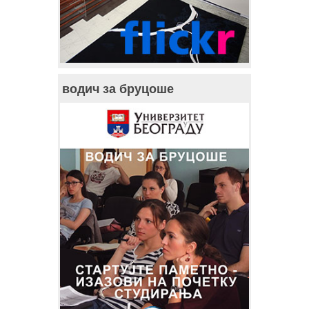
водич за бруцоше