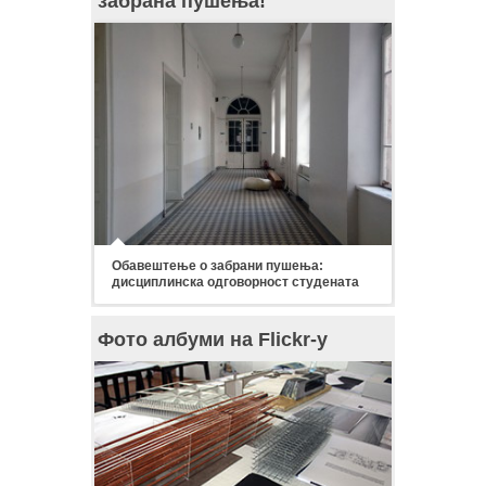
забрана пушења!
Обавештење о забрани пушења:
дисциплинска одговорност студената
Фото албуми на Flickr-у