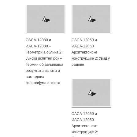
ОАСА-12080 и
ОАСА-12050 и
ИАСА-12080 –
ИАСА-12050
Геометрија облика 2:
Архитектонске
Јунски испитни рок –
конструкције 2: Увид у
Термин објављивања
радове
резултата испита и
накнадних
колоквијума и теста
ОАСА-12050 и
ИАСА-12050
Архитектонске
конструкције 2: