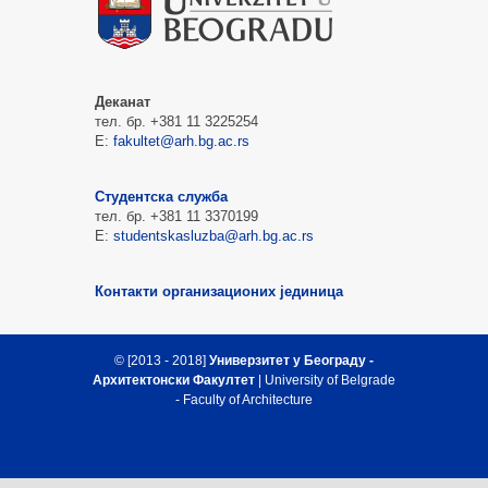
Деканат
тел. бр. +381 11 3225254
Е:
fakultet@arh.bg.ac.rs
Студентска служба
тел. бр. +381 11 3370199
Е:
studentskasluzba@arh.bg.ac.rs
Контакти организационих јединица
© [2013 - 2018]
Универзитет у Београду -
Архитектонски Факултет
| University of Belgrade
- Faculty of Architecture
Врх стране