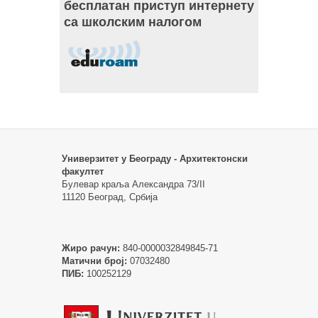
бесплатан приступ интернету
са школским налогом
Универзитет у Београду - Архитектонски
факултет
Булевар краља Александра 73/II
11120 Београд, Србија
Жиро рачун:
840-0000032849845-71
Матични број:
07032480
ПИБ:
100252129