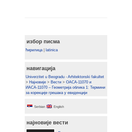
избор писма
ћирилица
|
latinica
навигација
Univerzitet u Beogradu - Arhitektonski fakultet
>
Најновије
>
Вести
>
ОАСА-11070 и
ИАСА-11070 – Геометрија облика 1: Термини
за корекције грешака у евиденцији
Serbian
English
најновије вести