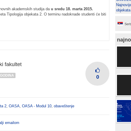
Najnovij
snovnih akademskih studija da
u sredu 18. marta 2015.
objekata
ta Tipologija objekata 2. O terminu nadoknade studenti će biti
Serb
najno
i fakultet
 GODINA
0
ta 2
,
OASA
,
OASA - Modul 10
,
obaveštenje
lji emailom