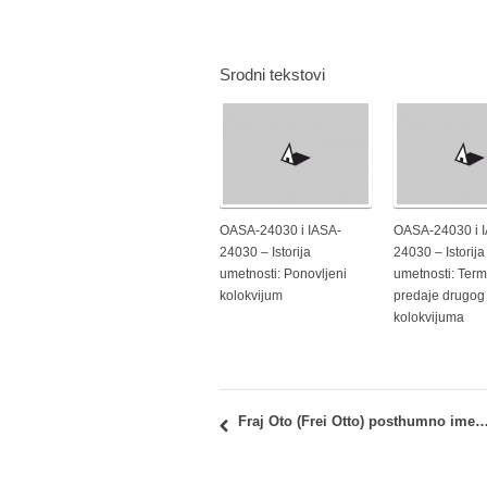
Srodni tekstovi
OASA-24030 i IASA-
OASA-24030 i 
24030 – Istorija
24030 – Istorija
umetnosti: Ponovljeni
umetnosti: Term
kolokvijum
predaje drugog
kolokvijuma
Fraj Oto (Frei Otto) posthumno imenovan kao laureat Pricker nagr