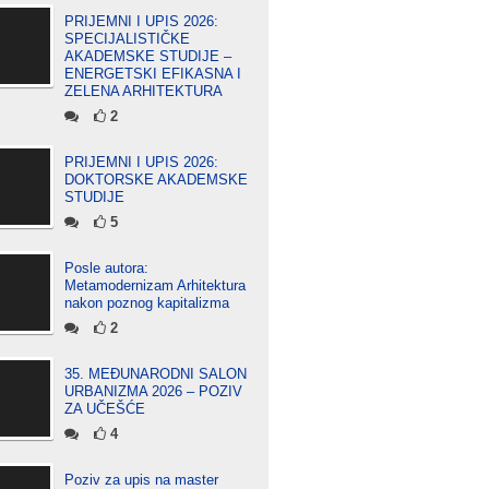
PRIJEMNI I UPIS 2026:
SPECIJALISTIČKE
AKADEMSKE STUDIJE –
ENERGETSKI EFIKASNA I
ZELENA ARHITEKTURA
2
PRIJEMNI I UPIS 2026:
DOKTORSKE AKADEMSKE
STUDIJE
5
Posle autora:
Metamodernizam Arhitektura
nakon poznog kapitalizma
2
35. MEĐUNARODNI SALON
URBANIZMA 2026 – POZIV
ZA UČEŠĆE
4
Poziv za upis na master