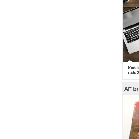
Kodek
radu 
AF br