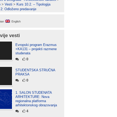
e
>
Vesti
>
Kurs 10.2. – Tipologija
 2: Odloženo predavanje
ian
English
vije vesti
Evropski program Erazmus
+KA131 – projekti razmene
studenata
0
STUDENTSKA STRUČNA
PRAKSA
0
1. SALON STUDENATA
ARHITEKTURE: Nova
regionalna platforma
arhitektonskog obrazovanja
4