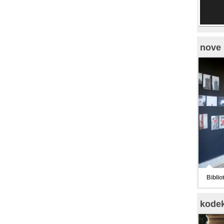
nove 
Biblio
kode