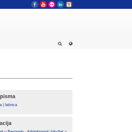
Facebook
YouTube
Flickr
LinkedIn
Instagram
 pisma
а
|
latinica
acija
et u Beogradu - Arhitektonski fakultet
>