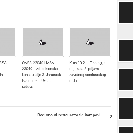
IASA-
OASA-23040 i IASA-
Kurs 10.2. – Tipologija
23040 – Arhitektonske
objekata 2: prijava
in
konstrukcije 3: Januarski
završnog seminarskog
ispitni rok – Uvid u
rada
radove
ade za 2015.
Regionalni restauratorski kampovi CHwB za 2015.