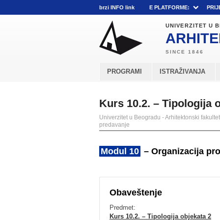
brzi INFO link
E PLATFORME:
PRIJ
UNIVERZITET U
ARHITE
PROGRAMI
ISTRAŽIVANJA
Kurs 10.2. – Tipologija
Univerzitet u Beogradu - Arhitektonski fakultet
predavanje
Modul 10
– Organizacija pr
Obaveštenje
Predmet:
Kurs 10.2. – Tipologija objekata 2