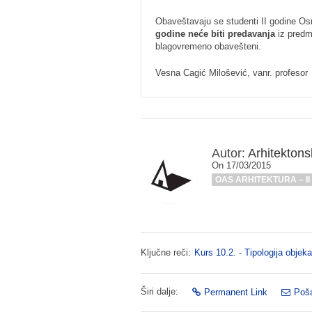
Obaveštavaju se studenti II godine O
godine neće biti predavanja
iz predme
blagovremeno obavešteni.
Vesna Cagić Milošević, vanr. profesor
Autor:
Arhitektonsk
On 17/03/2015
OAS ARHITEKTURA – II
Ključne reči:
Kurs 10.2. - Tipologija objeka
Širi dalje:
Permanent Link
Poša