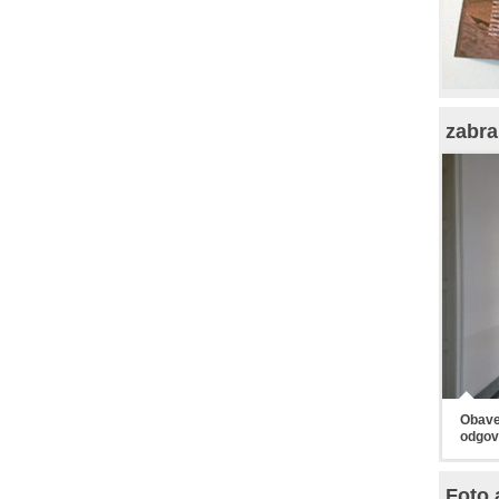
zabra
Obaveš
odgov
Foto 