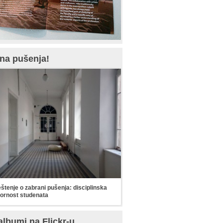
na pušenja!
tenje o zabrani pušenja: disciplinska
ornost studenata
albumi na Flickr-u