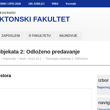
EMNI I UPIS 2026
180 JUBILEJ
RIBA
Kontakt
 BEOGRADU
KTONSKI
FAKULTET
ZAPOSLENI
O FAKULTETU
NAJNOVIJE
 objekata 2: Odloženo predavanje
>
Najnovije
>
Vesti
>
Kurs 10.2. – Tipologija objekata 2: Odloženo
ostora
izbor
ћирилиц
navig
Univerzit