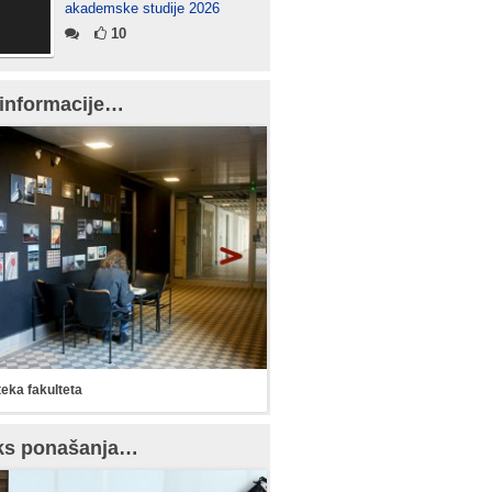
akademske studije 2026
10
informacije…
teka fakulteta
ks ponašanja…