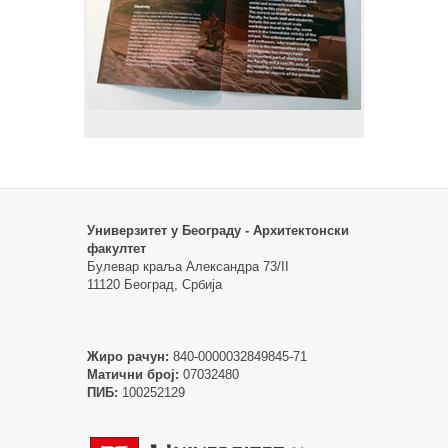
Универзитет у Београду - Архитектонски
факултет
Булевар краља Александра 73/II
11120 Београд, Србија
Жиро рачун:
840-0000032849845-71
Матични број:
07032480
ПИБ:
100252129