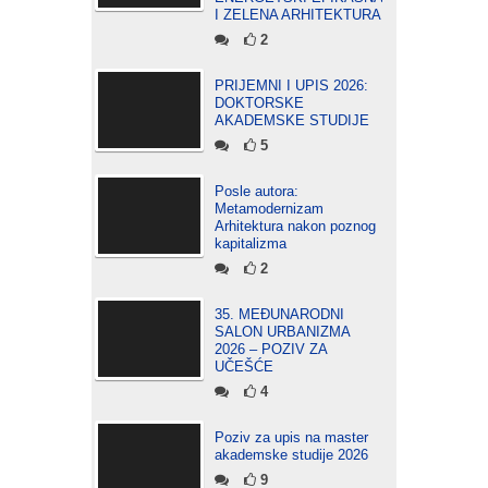
I ZELENA ARHITEKTURA
2
PRIJEMNI I UPIS 2026:
DOKTORSKE
AKADEMSKE STUDIJE
5
Posle autora:
Metamodernizam
Arhitektura nakon poznog
kapitalizma
2
35. MEĐUNARODNI
SALON URBANIZMA
2026 – POZIV ZA
UČEŠĆE
4
Poziv za upis na master
akademske studije 2026
9