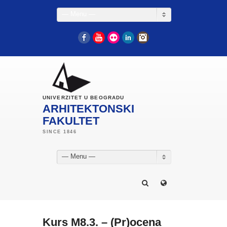
— Menu —
Facebook
YouTube
Flickr
LinkedIn
Instagram
UNIVERZITET U BEOGRADU
ARHITEKTONSKI
FAKULTET
— Menu —
Kurs M8.3. – (Pr)ocena