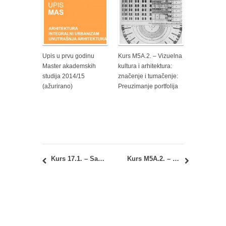
Upis u prvu godinu
Kurs M5A.2. – Vizuelna
Master akademskih
kultura i arhitektura:
studija 2014/15
značenje i tumačenje:
(ažurirano)
Preuzimanje portfolija
Kurs 17.1. – Saobraćaj u gradu: Termin predavanja
Kurs M5A.2. – Strategije i politike prostora i Kurs M8.2. – Artist’s book: Preuzimanje zapisnika