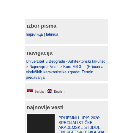
izbor pisma
ћирилица
|
latinica
navigacija
Univerzitet u Beogradu - Arhitektonski fakultet
>
Najnovije
>
Vesti
>
Kurs M8.3. – (Pr)ocena
ekoloških karakteristika zgrada: Termin
predavanja
Serbian
English
najnovije vesti
PRIJEMNI I UPIS 2026:
SPECIJALISTIČKE
AKADEMSKE STUDIJE –
ENERGETSKI EFIKASNA