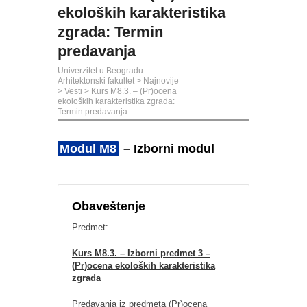
ekoloških karakteristika
zgrada: Termin
predavanja
Univerzitet u Beogradu -
Arhitektonski fakultet
>
Najnovije
>
Vesti
>
Kurs M8.3. – (Pr)ocena
ekoloških karakteristika zgrada:
Termin predavanja
Modul M8
– Izborni modul
Obaveštenje
Predmet:
Kurs M8.3. – Izborni predmet 3 –
(Pr)ocena ekoloških karakteristika
zgrada
Predavanja iz predmeta (Pr)ocena