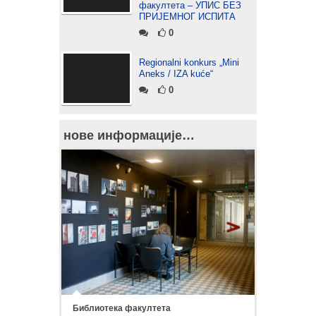
факултета – УПИС БЕЗ
ПРИЈЕМНОГ ИСПИТА
0
Regionalni konkurs „Mini
Aneks / IZA kuće“
0
нове информације…
Библиотека факултета