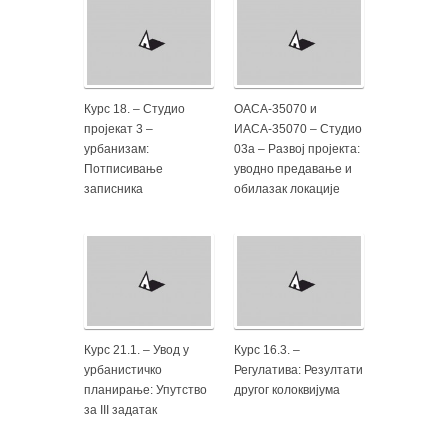
Курс 18. – Студио
ОАСА-35070 и
пројекат 3 –
ИАСА-35070 – Студио
урбанизам:
03а – Развој пројекта:
Потписивање
уводно предавање и
записника
обилазак локације
Курс 21.1. – Увод у
Курс 16.3. –
урбанистичко
Регулатива: Резултати
планирање: Упутство
другог колоквијума
за III задатак