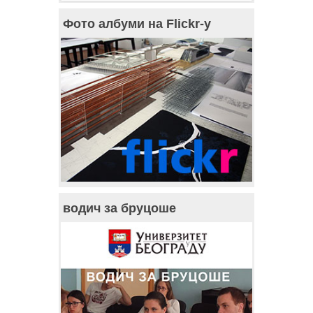
Фото албуми на Flickr-у
водич за бруцоше