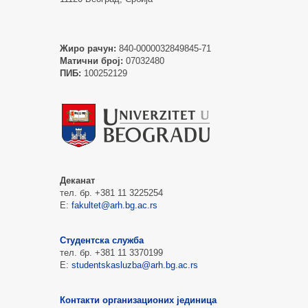
Жиро рачун:
840-0000032849845-71
Матични број:
07032480
ПИБ:
100252129
Деканат
тел. бр. +381 11 3225254
Е:
fakultet@arh.bg.ac.rs
Студентска служба
тел. бр. +381 11 3370199
Е:
studentskasluzba@arh.bg.ac.rs
Контакти организационих јединица