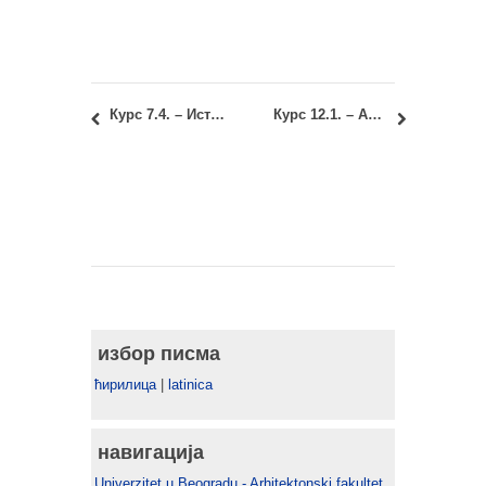
Курс 7.4. – Историја уметности 2: Враћање записника о оцењивању
Курс 12.1. – Архитектонске конструкције 2: Термин потписивања записника
избор писма
ћирилица
|
latinica
навигација
Univerzitet u Beogradu - Arhitektonski fakultet