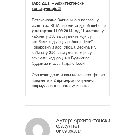
Курс 22.1. – Архитектонске
конструкције 3
Потписивање Записника о полагању
испита за RIBA акредитацију обавиће се
у четвртак 11.09.2014. од 11 часова
, у
кабинету
350
за студенте који су
вежбали код доц. др Јасне Чикић
Товаровић и асс. Уроша Весића и у
кабинету
250
за студенте који су
вежбали код доц. мр Будимира
Судимца и асс. Татјане Косић.
Обавезно донети комплетан портфолио
предмета и 2 примерка попуњеног
формулара о полагању испита.
Аутор:
Архитектонски
факултет
On 09/09/2014