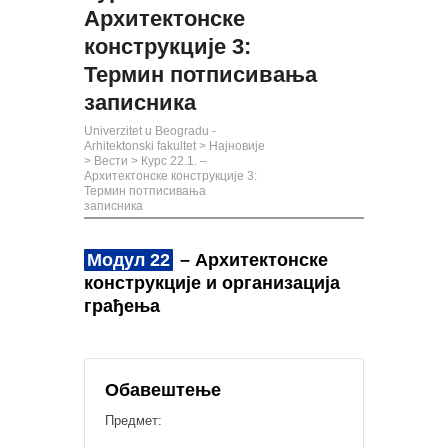
Архитектонске
конструкције 3:
Термин потписивања
записника
Univerzitet u Beogradu -
Arhitektonski fakultet
>
Најновије
>
Вести
>
Курс 22.1. –
Архитектонске конструкције 3:
Термин потписивања
записника
Модул 22
– Архитектонске
конструкције и организација
грађења
Обавештење
Предмет: