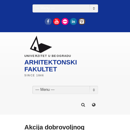
— Menu —
Facebook
YouTube
Flickr
LinkedIn
Instagram
UNIVERZITET U BEOGRADU
ARHITEKTONSKI
FAKULTET
— Menu —
Akcija dobrovoljnog