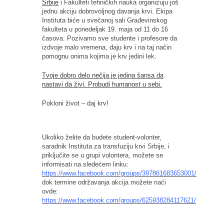
Srbije
i Fakulteti tehničkih nauka organizuju još
jednu akciju dobrovoljnog davanja krvi. Ekipa
Instituta biće u svečanoj sali Građevinskog
fakulteta u ponedeljak 19. maja od 11 do 16
časova. Pozivamo sve studente i profesore da
izdvoje malo vremena, daju krv i na taj način
pomognu onima kojima je krv jedini lek.
Tvoje dobro delo nečija je jedina šansa da
nastavi da živi. Probudi humanost u sebi.
Pokloni život – daj krv!
Ukoliko želite da budete student-volonter,
saradnik Instituta za transfuziju krvi Srbije, i
priključite se u grupi volontera, možete se
informisati na sledećem linku:
https://www.facebook.com/groups/397861683653001/
dok termine održavanja akcija možete naći
ovde:
https://www.facebook.com/groups/625938284117621/