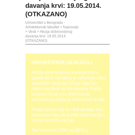
davanja krvi: 19.05.2014.
(OTKAZANO)
Univerzitet u Beogradu -
Arhitektonski fakultet
>
Najnovije
>
Vesti
>
Akcija dobrovoljnog
davanja krvi: 19.05.2014.
(OTKAZANO)
OBAVEŠTENJE (19.05.2014.)
Akcija dobrovoljnog davanja krvi u
zgradi AEG fakulteta je odložena zbog
vanredne situacije i zbog toga što
nema nastave na fakultetima. Kada
budemo imali više informacija,
javićemo za kada je pomerena akcija.
Hvala svima koji su hteli da daju krv i
pozivamo Vas da pratite informacije o
novom terminu akcije.
Tim volonera DDK na AEG-u