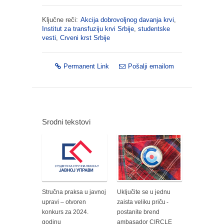
Ključne reči:
Akcija dobrovoljnog davanja krvi
,
Institut za transfuziju krvi Srbije
,
studentske
vesti
,
Crveni krst Srbije
Permanent Link
Pošalji emailom
Srodni tekstovi
Stručna praksa u javnoj
Uključite se u jednu
upravi – otvoren
zaista veliku priču -
konkurs za 2024.
postanite brend
godinu
ambasador CIRCLE