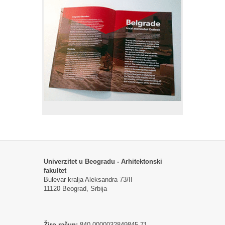
Univerzitet u Beogradu - Arhitektonski
fakultet
Bulevar kralja Aleksandra 73/II
11120 Beograd, Srbija
Žiro račun:
840-0000032849845-71