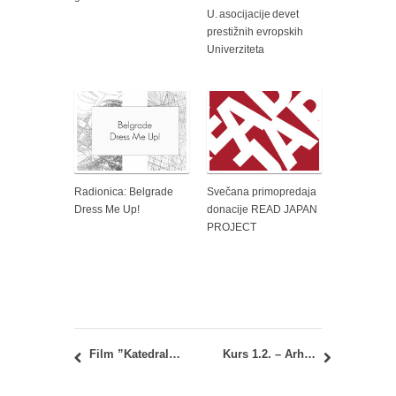
U. asocijacije devet
prestižnih evropskih
Univerziteta
Radionica: Belgrade
Svečana primopredaja
Dress Me Up!
donacije READ JAPAN
PROJECT
Film ”Katedrale kulture” 3D – priče o izuzetnim građevinama
Kurs 1.2. – Arhitektura danas: Vraćanje zapisnika i kompletiranje elaborata