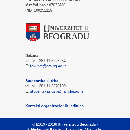
Matični broj:
07032480
PIB:
100252129
Dekanat
tel. br. +381 11 3225254
E:
fakultet@arh.bg.ac.rs
Studentska služba
tel. br. +381 11 3370199
E:
studentskasluzba@arh.bg.ac.rs
Kontakti organizacionih jedinica
© [2013 - 2018]
Univerzitet u Beogradu -
Arhitektonski Fakultet
| University of Belgrade -