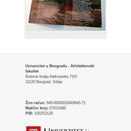
Univerzitet u Beogradu - Arhitektonski
fakultet
Bulevar kralja Aleksandra 73/II
11120 Beograd, Srbija
Žiro račun:
840-0000032849845-71
Matični broj:
07032480
PIB:
100252129