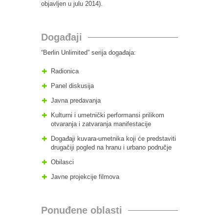
objavljen u julu 2014).
Događaji
“Berlin Unlimited” serija događaja:
Radionica
Panel diskusija
Javna predavanja
Kulturni i umetnički performansi prilikom
otvaranja i zatvaranja manifestacije
Događaji kuvara-umetnika koji će predstaviti
drugačiji pogled na hranu i urbano područje
Obilasci
Javne projekcije filmova
Ponuđene oblasti