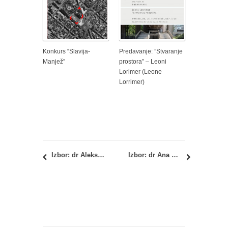
Konkurs “Slavija-
Predavanje: ”Stvaranje
Manjež”
prostora” – Leoni
Lorimer (Leone
Lorrimer)
Izbor: dr Aleksandar Rajčić, dipl.inž.arh.
Izbor: dr Ana Radivojević, dipl.inž.arh.