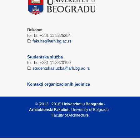
Dekanat
tel. br. +381 11 3225254
E:
fakultet@arh.bg.ac.rs
Studentska služba
tel. br. +381 11 3370199
E:
studentskasluzba@arh.bg.ac.rs
Kontakti organizacionih jedinica
© [2013 - 2018]
Univerzitet u Beogradu -
Arhitektonski Fakultet
| University of Belgrade -
Faculty of Architecture
Vrh strane