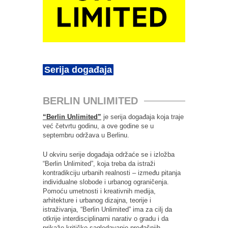
Serija događaja
BERLIN UNLIMITED
“Berlin Unlimited”
je serija događaja koja traje
već četvrtu godinu, a ove godine se u
septembru održava u Berlinu.
U okviru serije događaja održaće se i izložba
“Berlin Unlimited”, koja treba da istraži
kontradikciju urbanih realnosti – između pitanja
individualne slobode i urbanog ograničenja.
Pomoću umetnosti i kreativnih medija,
arhitekture i urbanog dizajna, teorije i
istraživanja, “Berlin Unlimited” ima za cilj da
otkrije interdisciplinarni narativ o gradu i da
prikaže kritičko sagledavanje pređašnjih