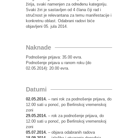
žirija, svaki namenjen za određenu kategoriju.
Svaki žiri je sastavljen od 4 člana čiji rad i
stručnost je relevantana za temu manifestacije i
konkretnu oblast. Odabrani radovi biće
objavljeni 05. jula 2014.
Naknade
Podnošenje prijava: 35.00 evra.
Podnošenje prijava u ranom roku (do
02.05.2014): 20.00 evra.
Datumi
02.05.2014.
– rani rok za podnošenje prijava, do
12.00 sati u ponoć, po Berlinskoj vremenskoj
zoni
29.05.2014.
– rok za podnošenje prijava, do
12.00 sati u ponoć, po Berlinskoj vremenskoj
zoni
05.07.2014.
– objava odabranih radova
18.09.2014.
– izložba i otvaranje događaja