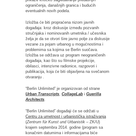
ograničenja, današnjih granica i budućih
eventualnih novih podela.
Izložba će biti propraćena nizom javnih
događaja: kroz diskusije između pozvanih
stručnjaka i nominovanih umetnika / učesnika
želja je da se otvori šire javno polje za diskusije
vezane za pojam urbanog u mogućnostima i
problemima sa kojima se Berlin suočava.
Izložba se održava uz program neograničenih
događaja, kao što su filmske projekcije,
obilasci, intenzivne radionice, razgovori i
publikacija, koja će biti objavljena na svečanom
otvaranju .
“Berlin Unlimited” je organizovan od strane
Urban Transcripts
,
CollageLab
i
Guerilla
Architects
.
“Berlin Unlimited” događaji će se održati u
Centru za umetnost i urbanistička istraživanja
(
Zentrum für Kunst und Urbanistik
– ZK/U)
krajem septembra 2014. godine (program sa
konačnim datumima i informacijama biće