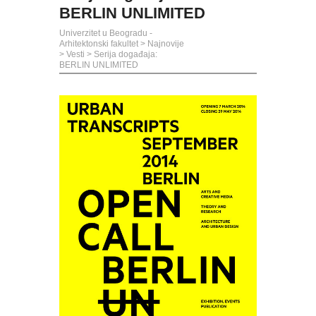
BERLIN UNLIMITED
Univerzitet u Beogradu -
Arhitektonski fakultet
>
Najnovije
>
Vesti
>
Serija događaja:
BERLIN UNLIMITED