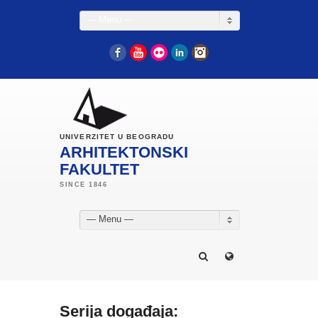
— Menu —
Facebook
YouTube
Flickr
LinkedIn
Instagram
UNIVERZITET U BEOGRADU
ARHITEKTONSKI
FAKULTET
— Menu —
Serija događaja: