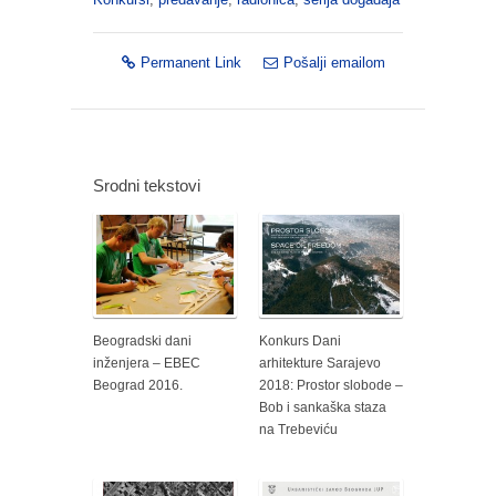
Permanent Link
Pošalji emailom
Srodni tekstovi
Beogradski dani
Konkurs Dani
inženjera – EBEC
arhitekture Sarajevo
Beograd 2016.
2018: Prostor slobode –
Bob i sankaška staza
na Trebeviću