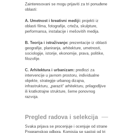
Zainteresovani se mogu prijaviti za tri ponuđene
oblasti:
A. Umetnost i kreativni mediji:
projekti iz
oblasti filma, fotografije, crteža, skulpture,
performansa, instalacije i mešovitih medija.
B. Teorija i istraživanje:
prezentacije iz oblasti
geografije, planiranja, arhitekture, umetnosti,
sociologije, istorije, ekonomije, prava, politike,
filozofije.
C. Arhitektura i urbanizam:
predlozi za
intervencije u javnom prostoru, individualne
objekte, strategije urbanog dizajna,
infrastrukturu, „parazit“ arhitekturu, prilagodljive
ili kratkotrajne strukture, šeme ponovnog
razvoja.
Pregled radova i selekcija
Svaka prijava se procenjuje i ocenjuje od strane
Programskog odbora. Komisija se sastoji od tri