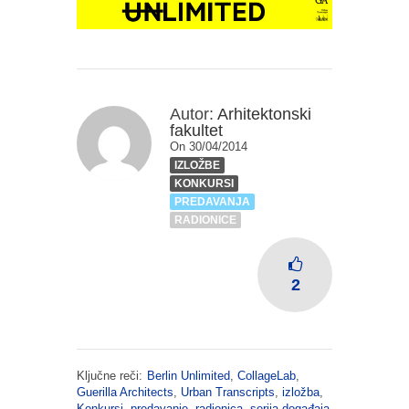
Autor:
Arhitektonski
fakultet
On 30/04/2014
IZLOŽBE
KONKURSI
PREDAVANJA
RADIONICE
2
Ključne reči:
Berlin Unlimited
,
CollageLab
,
Guerilla Architects
,
Urban Transcripts
,
izložba
,
Konkursi
,
predavanje
,
radionica
,
serija događaja