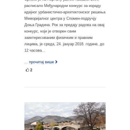
расписало Међународни конкурс за израду
идејног урбанистичко-архитектонског решења
Меморијалног центра у Спомен-подручју
Доња Градина. Рок за предају радова на овај
конкурс, који је отворен свим
заинтересованим физичким и правним
лицима, је среда, 24. јануар 2018. године, до
12 часова...
... прочитај више
2