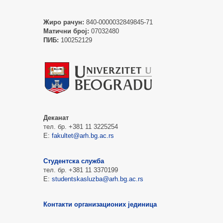
Жиро рачун:
840-0000032849845-71
Матични број:
07032480
ПИБ:
100252129
Деканат
тел. бр. +381 11 3225254
Е:
fakultet@arh.bg.ac.rs
Студентска служба
тел. бр. +381 11 3370199
Е:
studentskasluzba@arh.bg.ac.rs
Контакти организационих јединица