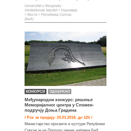
Univerzitet u Beogradu -
Arhitektonski fakultet
>
Најновије
>
Вести
>
Република Српска
(БиХ)
КОНКУРСИ
ОДАБРАНО
Међународни конкурс: решењe
Меморијалног центра у Спомен-
подручју Доња Градина
/ Рок за предају: 24.01.2018. до 12h /
Министарство просвете и културе Републике
Српске је на Порталу јавних набавки БиХ,