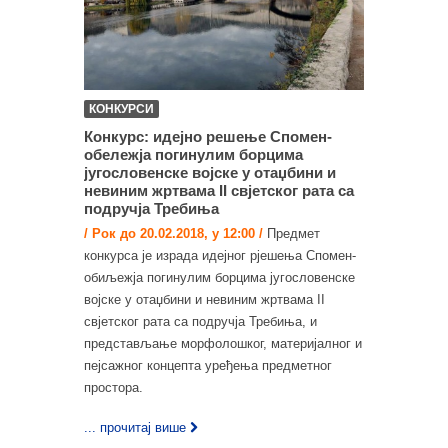
КОНКУРСИ
Конкурс: идејно решење Спомен-
oбележја погинулим борцима
југословенске војске у отаџбини и
невиним жртвама II свјетског рата са
подручја Требиња
/ Рок до 20.02.2018, у 12:00 /
Предмет
конкурса је израда идејног рјешења Спомен-
oбиљежја погинулим борцима југословенске
војске у отаџбини и невиним жртвама II
свјетског рата са подручја Требиња, и
представљање морфолошког, материјалног и
пејсажног концепта уређења предметног
простора.
... прочитај више