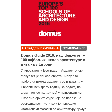
НАГРАДЕ И ПРИЗНАЊА
ПУБЛИКАЦИЈЕ
Domus Guide 2016: наш факултет у
100 најбољих школа архитектуре и
дизајна у Европи!
Универзитет у Београду – Архитектонски
факултет је поново сврстан међу сто
најбољих школа архитектуре и дизајна у
Европи! Већ трећу годину за редом, наш
факултет се налази међу најпознатијим
школама архитектуре које се налазе на
овогодишњој листи коју је приредио
италијански магазин за архитектуру Домус