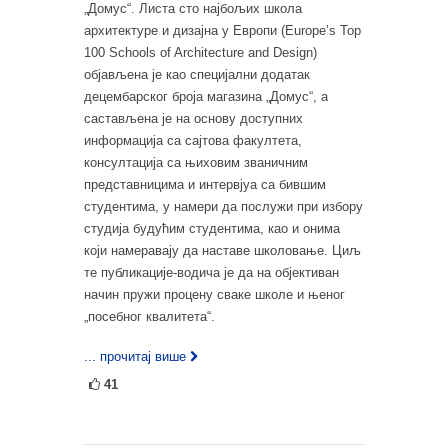
„Домус“. Листа сто најбољих школа
архитектуре и дизајна у Европи (Europe’s Top
100 Schools of Architecture and Design)
објављена је као специјални додатак
децембарског броја магазина „Домус“, а
састављена је на основу доступних
информација са сајтова факултета,
консултација са њиховим званичним
представницима и интервјуа са бившим
студентима, у намери да послужи при избору
студија будућим студентима, као и онима
који намеравају да наставе школовање. Циљ
те публикације-водича је да на објективан
начин пружи процену сваке школе и њеног
„посебног квалитета“.
... прочитај више
41