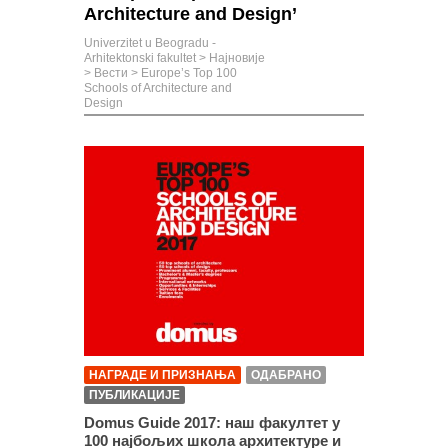
Architecture and Design’
Univerzitet u Beogradu -
Arhitektonski fakultet
>
Најновије
>
Вести
>
Europe’s Top 100
Schools of Architecture and
Design
НАГРАДЕ И ПРИЗНАЊА
ОДАБРАНО
ПУБЛИКАЦИЈЕ
Domus Guide 2017: наш факултет у
100 најбољих школа архитектуре и