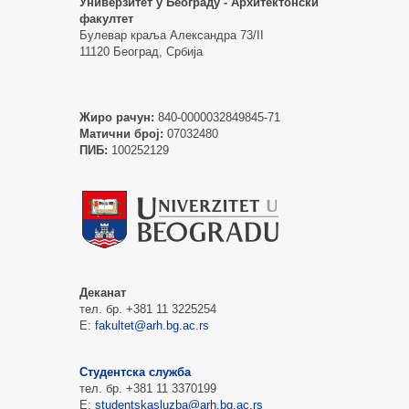
Универзитет у Београду - Архитектонски
факултет
Булевар краља Александра 73/II
11120 Београд, Србија
Жиро рачун:
840-0000032849845-71
Матични број:
07032480
ПИБ:
100252129
Деканат
тел. бр. +381 11 3225254
Е:
fakultet@arh.bg.ac.rs
Студентска служба
тел. бр. +381 11 3370199
Е:
studentskasluzba@arh.bg.ac.rs