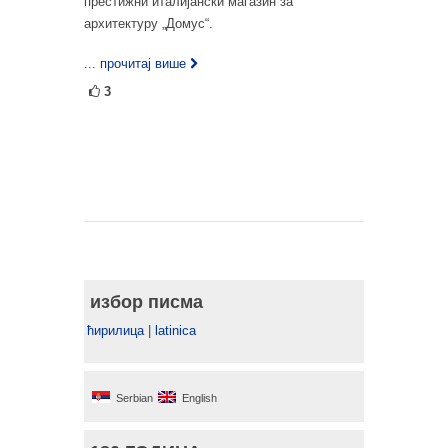
престижни италијански магазин за
архитектуру „Домус“.
... прочитај више
3
избор писма
ћирилица
|
latinica
Serbian
English