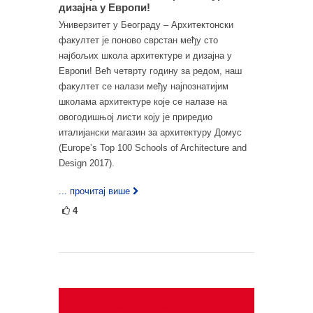
дизајна у Европи!
Универзитет у Београду – Архитектонски
факултет је поново сврстан међу сто
најбољих школа архитектуре и дизајна у
Европи! Већ четврту годину за редом, наш
факултет се налази међу најпознатијим
школама архитектуре које се налазе на
овогодишњој листи коју је приредио
италијански магазин за архитектуру Домус
(Europe’s Top 100 Schools of Architecture and
Design 2017).
... прочитај више
4