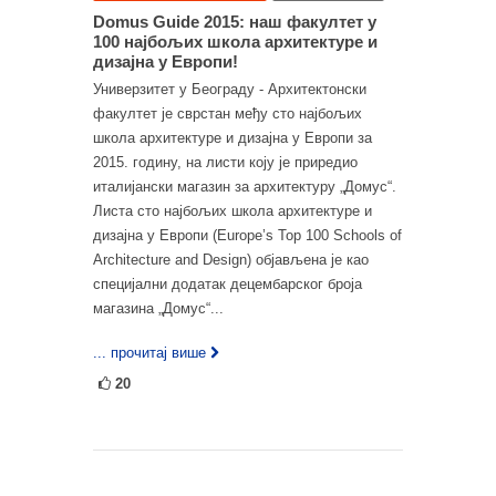
Domus Guide 2015: наш факултет у
100 најбољих школа архитектуре и
дизајна у Европи!
Универзитет у Београду - Архитектонски
факултет је сврстан међу сто најбољих
школа архитектуре и дизајна у Европи за
2015. годину, на листи коју је приредио
италијански магазин за архитектуру „Домус“.
Листа сто најбољих школа архитектуре и
дизајна у Европи (Europe’s Top 100 Schools of
Architecture and Design) објављена је као
специјални додатак децембарског броја
магазина „Домус“...
... прочитај више
20