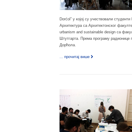
Dorćol” у којој су учествовали студен
Архитектура са Архитектонског факулте
urbanism and sustainable design са фак
Штутгарта. Према програму радионице п
Дорћола.
... прочитај више