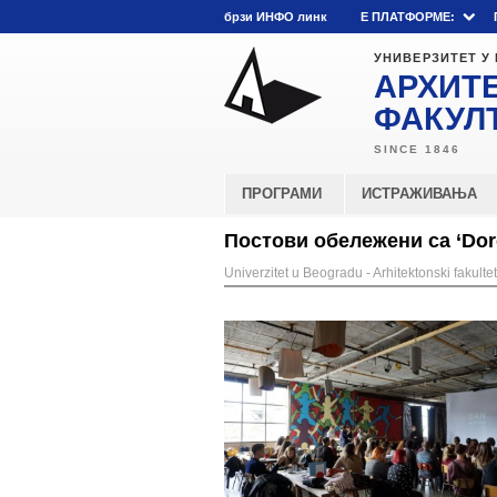
брзи ИНФО линк
E ПЛАТФОРМЕ:
УНИВЕРЗИТЕТ У
АРХИТ
ФАКУЛ
ПРОГРАМИ
ИСТРАЖИВАЊА
Постови обележени са ‘Dorć
Univerzitet u Beogradu - Arhitektonski fakultet