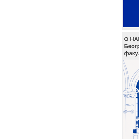
О НА
Беог
факу