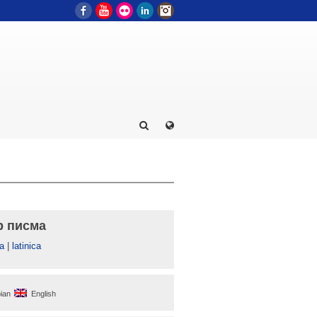
Facebook
YouTube
Flickr
LinkedIn
Instagram
р писма
а
|
latinica
ian
English