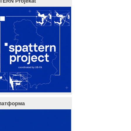
TERN Projekat
латформа