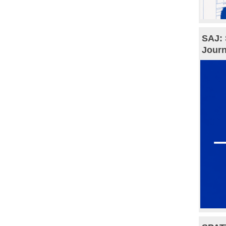
SAJ: 
Journ