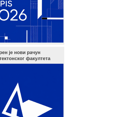
рен је нови рачун
тектонског факултета