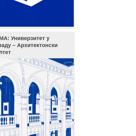
МА: Универзитет у
раду – Архитектонски
лтет