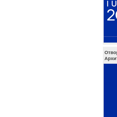
Отво
Архи