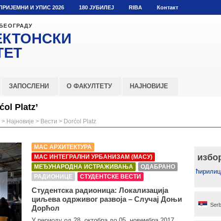
ПРИЈЕМНИ И УПИС 2026
180 ЈУБИЛЕЈ
RIBA
Контакт
 БЕОГРАДУ
ЕКТОНСКИ
ТЕТ
ЗАПОСЛЕНИ
О ФАКУЛТЕТУ
НАЈНОВИЈЕ
ol Platz’
>
Најновије
>
Вести
>
Dorćol Platz
МАС АРХИТЕКТУРА
избо
МАС ИНТЕГРАЛНИ УРБАНИЗАМ (МАСУ)
МЕЂУНАРОДНА ИСТРАЖИВАЊА
ОДАБРАНО
ћирилиц
РАДИОНИЦЕ
СТУДЕНТСКЕ ВЕСТИ
Студентска радионица: Локализација
циљева одрживог развоја – Случај Доњи
Serb
Дорћол
У периоду од 28. октобра до 05. новембра 2017.