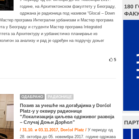
180 
године, на Архитектонском факултету у Београду,
ФАКУ
одржана је радионица под називом “Glocal – Down
ти Мастер програма Интегрални урбанизам и Мастер програма
та у Београду и студенти Мастер програма Integrated
ултета за Архитектуру и урбанистичко планирање из
олигон за анализу и рад је одређен на подручју доњег
5
ОДАБРАНО
РАДИОНИЦЕ
Позив за учешће на догађајима у Dorćol
Platz-у у оквиру радионице
“Локализација циљева одрживог развоја
ПАРТ
– Случај Доњи Дорћол”
/ 31.10. и 03.11.2017, Dorćol Platz /
У периоду од
28. октобра до 05. новембра 2017. године одржава