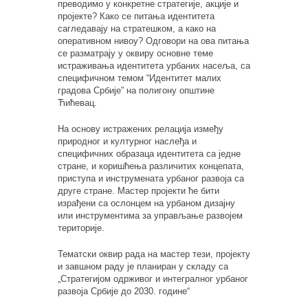
преводимо у конкретне стратегије, акције и
пројекте? Како се питања идентитета
сагледавају на стратешком, а како на
оперативном нивоу? Одговори на ова питања
се разматрају у оквиру основне теме
истраживања идентитета урбаних насеља, са
специфичном темом “Идентитет малих
градова Србије” на полигону општине
Ћићевац.
На основу истражених релација између
природног и културног наслеђа и
специфичних образаца идентитета са једне
стране, и коришћења различитих концепата,
приступа и инструмената урбаног развоја са
друге стране. Мастер пројекти ће бити
израђени са ослонцем на урбаном дизајну
или инструментима за управљање развојем
територије.
Тематски оквир рада на мастер тези, пројекту
и завшном раду је планиран у складу са
„Стратегијом одрживог и интегралног урбаног
развоја Србије до 2030. године“