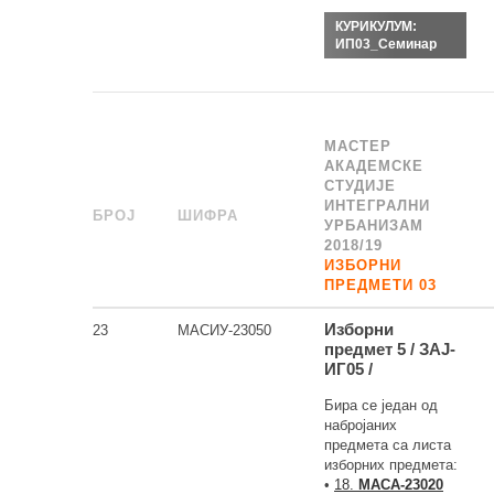
КУРИКУЛУМ:
ИП03_Семинар
МАСТЕР
АКАДЕМСКЕ
СТУДИЈЕ
ИНТЕГРАЛНИ
БРОЈ
_
ШИФРА
______
УРБАНИЗАМ
2018/19
ИЗБОРНИ
ПРЕДМЕТИ 03
Изборни
23
МАСИУ-23050
предмет 5 / ЗАЈ-
ИГ05 /
Бира се један од
набројаних
предмета са листа
изборних предмета:
•
18.
МАСА-23020