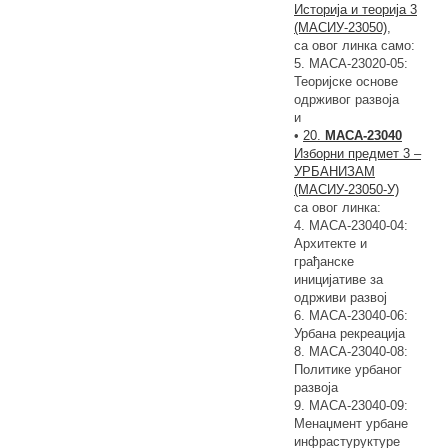
Историја и теорија 3
(МАСИУ-23050)
,
са овог линка само:
5. МАСА-23020-05:
Теоријске основе
одрживог развоја
и
•
20.
МАСА-23040
Изборни предмет 3 –
УРБАНИЗАМ
(МАСИУ-23050-У)
са овог линка:
4. МАСА-23040-04:
Архитекте и
грађанске
иницијативе за
одрживи развој
6. МАСА-23040-06:
Урбана рекреација
8. МАСА-23040-08:
Политике урбаног
развоја
9. МАСА-23040-09:
Менаџмент урбане
инфрастуруктуре