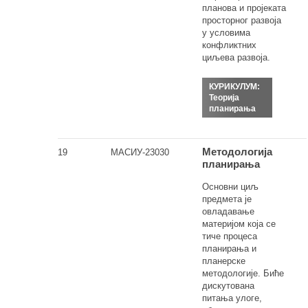
планова и пројеката
просторног развоја
у условима
конфликтних
циљева развоја.
КУРИКУЛУМ:
Теорија
планирања
Методологија
19
МАСИУ-23030
планирања
Основни циљ
предмета је
овладавање
материјом која се
тиче процеса
планирања и
планерске
методологије. Биће
дискутована
питања улоге,