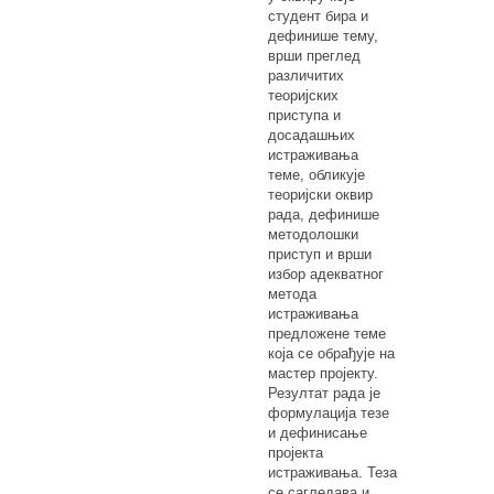
студент бира и
дефинише тему,
врши преглед
различитих
теоријских
приступа и
досадашњих
истраживања
теме, обликује
теоријски оквир
рада, дефинише
методолошки
приступ и врши
избор адекватног
метода
истраживања
предложене теме
која се обрађује на
мастер пројекту.
Резултат рада је
формулација тезе
и дефинисање
пројекта
истраживања. Теза
се сагледава и