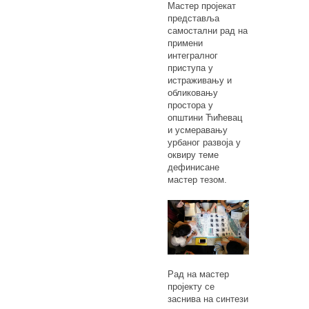
Мастер пројекат
представља
самостални рад на
примени
интегралног
приступа у
истраживању и
обликовању
простора у
општини Ћићевац
и усмеравању
урбаног развоја у
оквиру теме
дефинисане
мастер тезом.
Рад на мастер
пројекту се
заснива на синтези