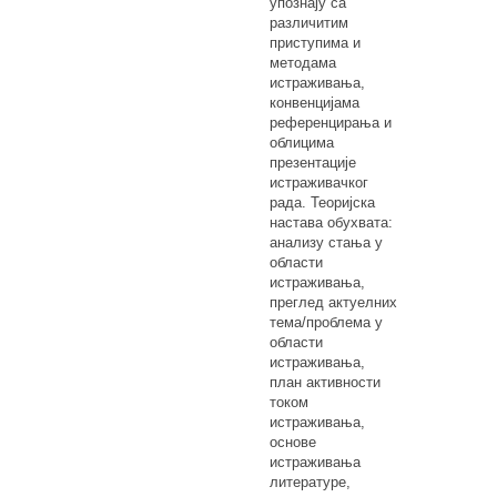
упознају са
различитим
приступима и
методама
истраживања,
конвенцијама
референцирања и
облицима
презентације
истраживачког
рада. Теоријска
настава обухвата:
анализу стања у
области
истраживања,
преглед актуелних
тема/проблема у
области
истраживања,
план активности
током
истраживања,
основе
истраживања
литературе,