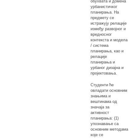
обухвата и домена
урбанистичког
планирања. На
предмету се
истражују релације
између развојног и
вредносног
контекста и модела
/ система
планирања, као и
релације
планирања и
урбаног дизајна и
пројектовања.
Студенти ће
овладати основним
знањима и
вештинама од
значаја за
активност
планирања: (1)
упознавање са
основним методама
које се