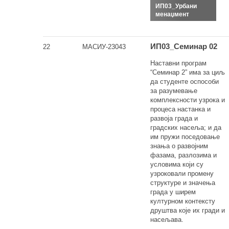
ИП03_Урбани
менаџмент
ИП03_Семинар 02
22
МАСИУ-23043
Наставни програм
“Семинар 2” има за циљ
да студенте оспособи
за разумевање
комплексности узрока и
процеса настанка и
развоја града и
градских насеља; и да
им пружи поседовање
знања о развојним
фазама, разлозима и
условима који су
узроковали промену
структуре и значења
града у ширем
културном контексту
друштва које их гради и
насељава.