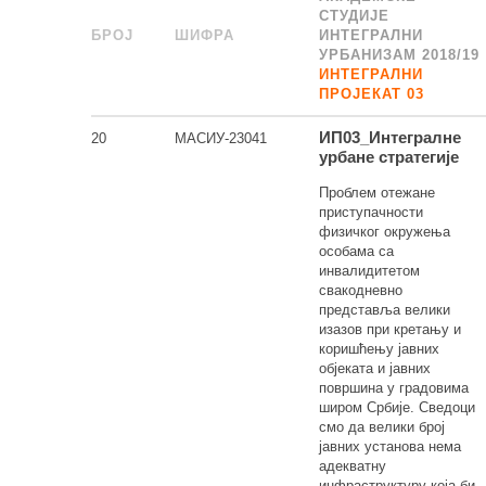
СТУДИЈЕ
БРОЈ
_
ШИФРА
______
ИНТЕГРАЛНИ
УРБАНИЗАМ 2018/19
ИНТЕГРАЛНИ
ПРОЈЕКАТ 03
ИП03_Интегралне
20
МАСИУ-23041
урбане стратегије
Проблем отежане
приступачности
физичког окружења
особама са
инвалидитетом
свакодневно
представља велики
изазов при кретању и
коришћењу јавних
објеката и јавних
површина у градовима
широм Србије. Сведоци
смо да велики број
јавних установа нема
адекватну
инфраструктуру која би