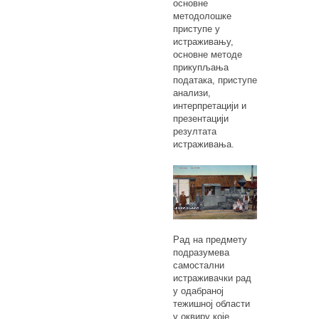
основне
методолошке
приступе у
истраживању,
основне методе
прикупљања
података, приступе
анализи,
интерпретацији и
презентацији
резултата
истраживања.
Рад на предмету
подразумева
самостални
истраживачки рад
у одабраној
тежишној области
у оквиру које