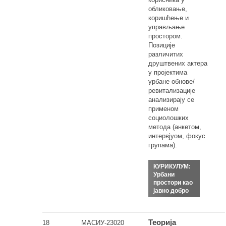
обликовањe,
коришћење и
управљање
простором.
Позиције
различитих
друштвених актера
у пројектима
урбане обнове/
ревитализације
анализирају се
применом
социолошких
метода (анкетом,
интервјуом, фокус
групама).
КУРИКУЛУМ:
Урбани
простори као
јавно добро
Теорија
18
МАСИУ-23020