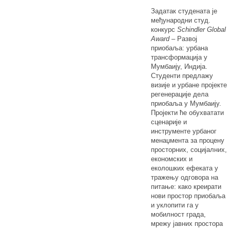
Задатак студената је
међународни студ.
конкурс
Schindler Global
Award
– Развој
приобаља: урбана
трансформација у
Мумбаију, Индија.
Студенти предлажу
визије и урбане пројекте
регенерације дела
приобаља у Мумбаију.
Пројекти ће обухватати
сценарије и
инструменте урбаног
менаџмента за процену
просторних, социјалних,
економских и
еколошких ефеката у
тражењу одговора на
питање: како креирати
нови простор приобаља
и уклопити га у
мобилност града,
мрежу јавних простора