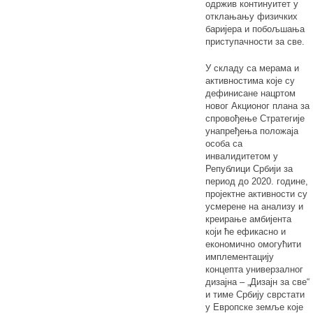
одржив континуитет у
отклањању физичких
баријера и побољшања
приступачности за све.
У складу са мерама и
активностима које су
дефинисане нацртом
новог Акционог плана за
спровођење Стратегије
унапређења положаја
особа са
инвалидитетом у
Републици Србији за
период до 2020. године,
пројектне активности су
усмерене на анализу и
креирање амбијента
који ће ефикасно и
економично омогућити
имплементацију
концепта универзалног
дизајна – „Дизајн за све“
и тиме Србију сврстати
у Европске земље које