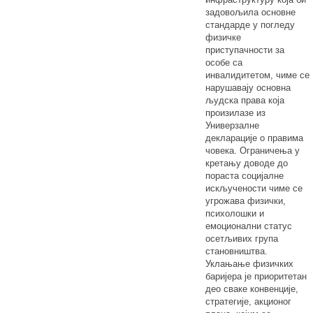
задовољила основне
стандарде у погледу
физичке
приступачности за
особе са
инвалидитетом, чиме се
нарушавају основна
људска права која
произилазе из
Универзалне
декларације о правима
човека. Ограничења у
кретању доводе до
пораста социјалне
искључености чиме се
угрожава физички,
психолошки и
емоционални статус
осетљивих група
становништва.
Уклањање физичких
баријера је приоритетан
део сваке конвенције,
стратегије, акционог