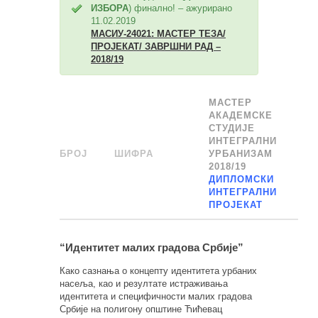
ИЗБОРА
) финално! – ажурирано
11.02.2019
МАСИУ-24021: МАСТЕР ТЕЗА/
ПРОЈЕКАТ/ ЗАВРШНИ РАД –
2018/19
МАСТЕР
АКАДЕМСКЕ
СТУДИЈЕ
ИНТЕГРАЛНИ
БРОЈ
_
ШИФРА
______
УРБАНИЗАМ
2018/19
ДИПЛОМСКИ
ИНТЕГРАЛНИ
ПРОЈЕКАТ
“Идентитет малих градова Србије”
Како сазнања о концепту идентитета урбаних
насеља, као и резултате истраживања
идентитета и специфичности малих градова
Србије на полигону општине Ћићевац