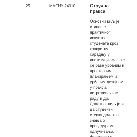
Стручна
25
МАСИУ-24010
пракса
Основни циљ је
стицање
практичног
искуства
студената кроз
конкретну
сарадњу у
институцијама које
се баве урбаним и
просторним
планирањем и
урбаним дизајном
у пракси,
истраживачком
раду и др.
Додатно, циљ је и
да студенти
стекну додатна
знања о
процедурама
одлучивања,
формирању