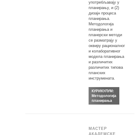
употребљавају у
планирању, и (2)
дизајн процеса
планирања.
Методологија
планирања и
планерски методи
се разматрају у
оквиру рационалног
и колаборативног
модела планирања
и различитих
различитих типова
планских
инструмената.
КУРИКУЛУМ:
Методологија
планирања
МАСТЕР
АКАДЕМСКЕ