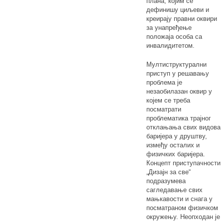
плана, којим се
дефинишу циљеви и
креирају правни оквири
за унапређење
положаја особа са
инвалидитетом.
Мултиструктурални
приступ у решавању
проблема је
незаобилазан оквир у
којем се треба
посматрати
проблематика трајног
отклањања свих видова
баријера у друштву,
између осталих и
физичких баријера.
Концепт приступачности
„Дизајн за све“
подразумева
сагледавање свих
мањкавости и снага у
посматраном физичком
окружењу. Неопходан је