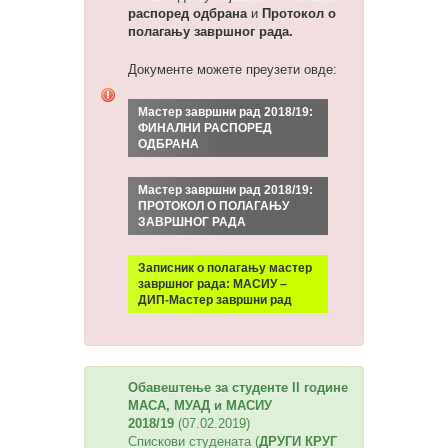
распоред одбрана
и
Протокол о
полагању завршног рада.
Документе можете преузети овде:
Мастер завршни рад 2018/19:
ФИНАЛНИ РАСПОРЕД
ОДБРАНА
Мастер завршни рад 2018/19:
ПРОТОКОЛ О ПОЛАГАЊУ
ЗАВРШНОГ РАДА
Записник о полагању мастер
завршног рада: МАСИУ –
ДИП-Мастер завршни рад
Обавештење за студенте II године
МАСА, МУАД и МАСИУ
2018/19
(07.02.2019)
Спискови студената (
ДРУГИ КРУГ