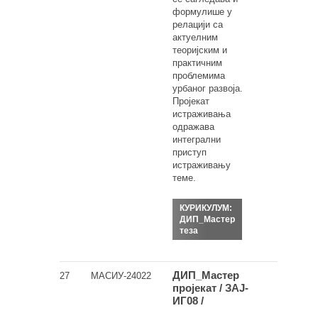
формулише у
релацији са
актуелним
теоријским и
практичним
проблемима
урбаног развоја.
Пројекат
истраживања
одражава
интегрални
приступ
истраживању
теме.
КУРИКУЛУМ:
ДИП_Мастер
теза
ДИП_Мастер
27
МАСИУ-24022
пројекат / ЗАЈ-
ИГ08 /