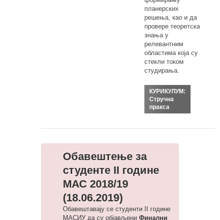
планерских
решења, као и да
провере теоретска
знања у
релевантним
областима која су
стекли током
студирања.
КУРИКУЛУМ:
Стручна
пракса
Обавештење за
студенте II године
МАС 2018/19
(18.06.2019)
Обавештавају се студенти II године
МАСИУ да су објављени
Финални