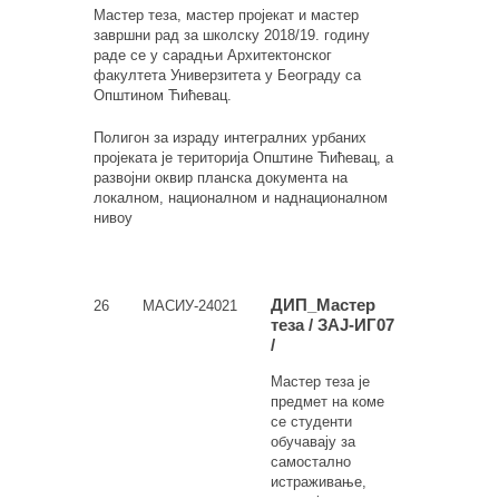
Мастер теза, мастер пројекат и мастер
завршни рад за школску 2018/19. годину
раде се у сарадњи Архитектонског
факултета Универзитета у Београду са
Општином Ћићевац.
Полигон за израду интегралних урбаних
пројеката је територија Општине Ћићевац, а
развојни оквир планска документа на
локалном, националном и наднационалном
нивоу
ДИП_Мастер
26
МАСИУ-24021
теза / ЗАЈ-ИГ07
/
Мастер теза је
предмет на коме
се студенти
обучавају за
самостално
истраживање,