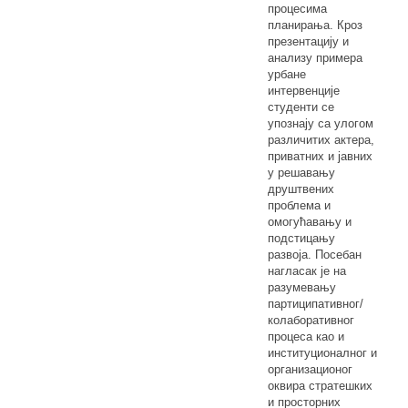
процесима
планирања. Кроз
презентацију и
анализу примера
урбане
интервенције
студенти се
упознају са улогом
различитих актера,
приватних и јавних
у решавању
друштвених
проблема и
омогућавању и
подстицању
развоја. Посебан
нагласак је на
разумевању
партиципативног/
колаборативног
процеса као и
институционалног и
организационог
оквира стратешких
и просторних