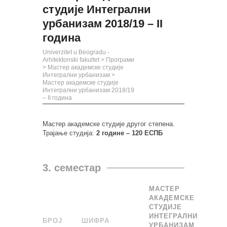
студије Интегрални
урбанизам 2018/19 – II
година
Univerzitet u Beogradu -
Arhitektonski fakultet
>
Програми
>
Мастер академске студије
Интегрални урбанизам
>
Мастер академске студије
Интегрални урбанизам 2018/19
– II година
Мастер академске студије другог степена.
Трајање студија:
2 године
–
120 ЕСПБ
3. семестар
МАСТЕР
АКАДЕМСКЕ
СТУДИЈЕ
ИНТЕГРАЛНИ
БРОЈ
_
ШИФРА
______
УРБАНИЗАМ