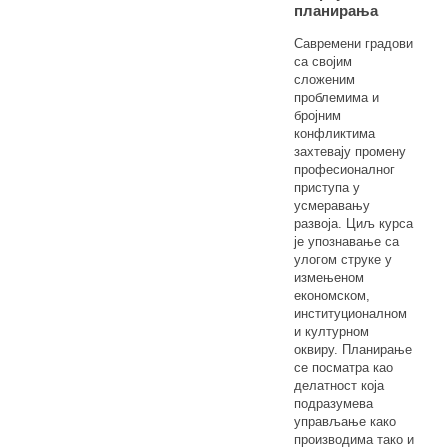
планирања
Савремени градови
са својим
сложеним
проблемима и
бројним
конфликтима
захтевају промену
професионалног
приступа у
усмеравању
развоја. Циљ курса
је упознавање са
улогом струке у
измењеном
економском,
институционалном
и културном
оквиру. Планирање
се посматра као
делатност која
подразумева
управљање како
производима тако и