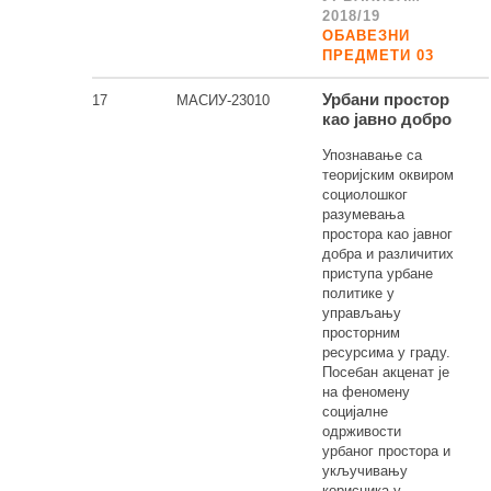
2018/19
ОБАВЕЗНИ
ПРЕДМЕТИ 03
Урбани простор
17
МАСИУ-23010
као јавно добро
Упознавање са
теоријским оквиром
социолошког
разумевања
простора као јавног
добра и различитих
приступа урбане
политике у
управљању
просторним
ресурсима у граду.
Посебан акценат је
на феномену
социјалне
одрживости
урбаног простора и
укључивању
корисника у