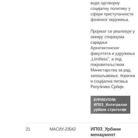
воде одговорну
социјалну политику у
сфери приступачности
физичког окружења.
Пројекат се реализује у
оквиру споразума
сарадње
Архитектонског
факултета и удружења
„Limitless”, а под
покровитељством
Министарства за рад,
запошљавање, борачка
и социјална питања
Републике Србије.
КУРИКУЛУМ:
ИП03_Интегралне
урбане стратегије
ИП03_Урбани
21
МАСИУ-23042
менаџмент