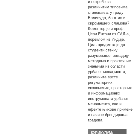
и потребе за
различитим типовима
становања, у граду
Боливуда, богатих и
сиромашних сламова?
Коментор је и проф.
Џери Ентони из САД-а,
пореклом из Индије.
Циљ предмета је да
студенти стекну
разумевање, овладају
методама и практичним
знањима из области
урбаног менаџмента,
различите врсте
регулаторних,
економских, просторних
и информационих
инструмената урбаног
менаџмента, као и
ефекте њихове примене
и начине брендирања
градова.
КУРИКУЛУМ: