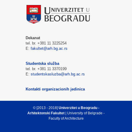
Dekanat
tel. br. +381 11 3225254
E:
fakultet@arh.bg.ac.rs
Studentska služba
tel. br. +381 11 3370199
E:
studentskasluzba@arh.bg.ac.rs
Kontakti organizacionih jedinica
© [2013 - 2018]
Univerzitet u Beogradu -
Arhitektonski Fakultet
| University of Belgrade -
Faculty of Architecture