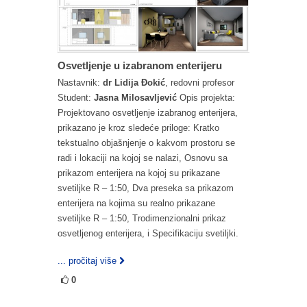
Osvetljenje u izabranom enterijeru
Nastavnik:
dr Lidija Đokić
, redovni profesor
Student:
Jasna Milosavljević
Opis projekta:
Projektovano osvetljenje izabranog enterijera,
prikazano je kroz sledeće priloge: Kratko
tekstualno objašnjenje o kakvom prostoru se
radi i lokaciji na kojoj se nalazi, Osnovu sa
prikazom enterijera na kojoj su prikazane
svetiljke R – 1:50, Dva preseka sa prikazom
enterijera na kojima su realno prikazane
svetiljke R – 1:50, Trodimenzionalni prikaz
osvetljenog enterijera, i Specifikaciju svetiljki.
... pročitaj više
0