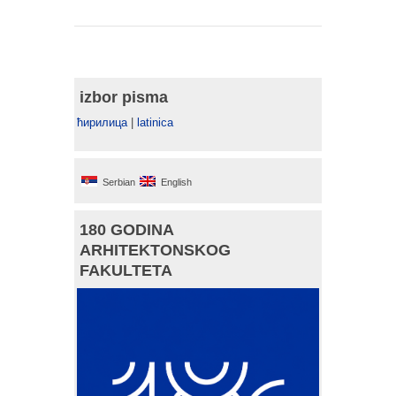
izbor pisma
ћирилица
|
latinica
Serbian
English
180 GODINA
ARHITEKTONSKOG
FAKULTETA