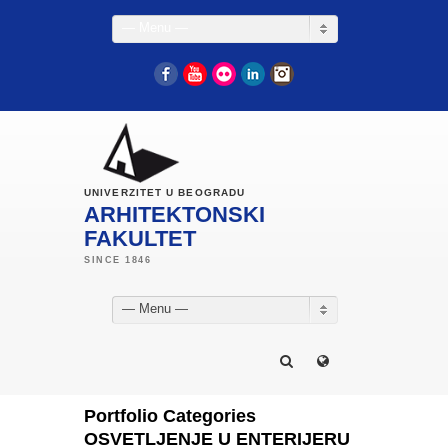
— Menu —
Facebook
YouTube
Flickr
LinkedIn
Instagram
UNIVERZITET U BEOGRADU
ARHITEKTONSKI
FAKULTET
— Menu —
Portfolio Categories
OSVETLJENJE U ENTERIJERU