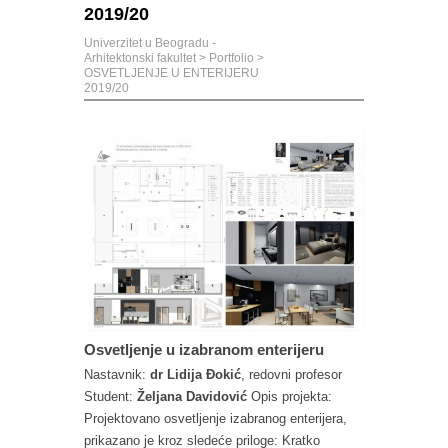
2019/20
Univerzitet u Beogradu -
Arhitektonski fakultet
>
Portfolio
>
OSVETLJENJE U ENTERIJERU
2019/20
Osvetljenje u izabranom enterijeru
Nastavnik:
dr Lidija Đokić
, redovni profesor
Student:
Željana Davidović
Opis projekta:
Projektovano osvetljenje izabranog enterijera,
prikazano je kroz sledeće priloge: Kratko