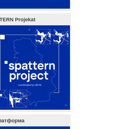
TERN Projekat
латформа