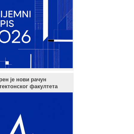
рен је нови рачун
тектонског факултета