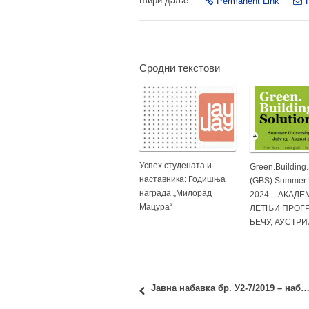
Шири даље:
Permanent Link
Сродни текстови
Успех студената и
Green.Building.
наставника: Годишња
(GBS) Summer U
награда „Милорад
2024 – АКАД
Мацура“
ЛЕТЊИ ПРОГР
БЕЧУ, АУСТРИ
Јавна набавка бр. У2-7/2019 – набавка услуга: штампа моногр