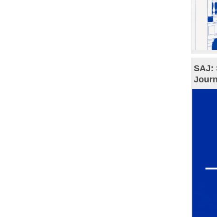
SAJ: 
Journ