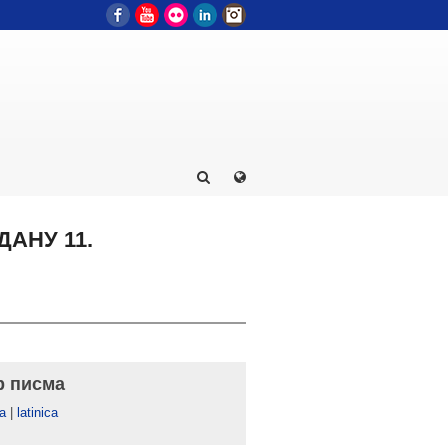
Facebook
YouTube
Flickr
LinkedIn
Instagram
ДАНУ 11.
р писма
а
|
latinica