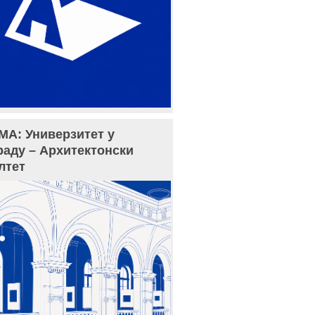
МА: Универзитет у
раду – Архитектонски
лтет