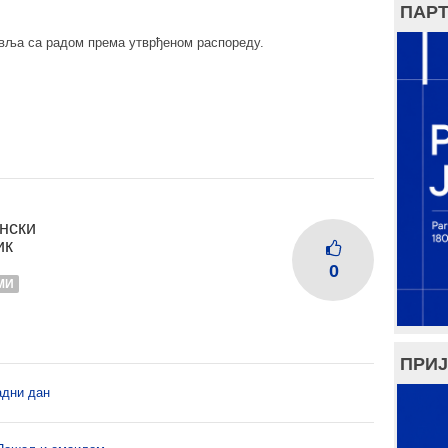
ПАРТ
авља са радом према утврђеном распореду.
нски
ик
0
МИ
ПРИЈ
адни дан