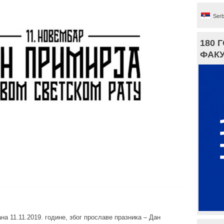
Serb
180 
ФАКУ
а 11.11.2019. године, због прославе празника – Дан