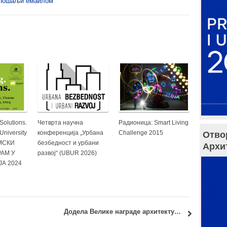
Пошаљи емаилом
Solutions.
Четврта научна
Радионица: Smart Living
niversity
конференција „Урбана
Challenge 2015
Отво
ЕМСКИ
безбедност и урбани
Архи
АМ У
развој“ (UBUR 2026)
ЈА 2024
афије
Додела Велике награде архитектуре за животно дело за 2018. годину – професор Дејан Миљковић, aрхитекта