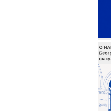
О НА
Беог
факу