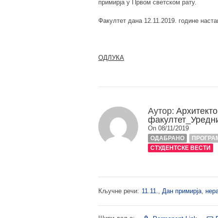
примирја у Првом светском рату.
Факултет дана 12.11.2019. године наст
ОДЛУКА
Аутор:
Архитекто
факултет_Уредн
On 08/11/2019
ОДАБРАНО
ПРОГРА
СТУДЕНТСКЕ ВЕСТИ
Кључне речи:
11.11.
,
Дан примирја
,
нер