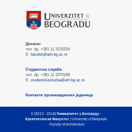
Деканат
тел. бр. +381 11 3225254
Е:
fakultet@arh.bg.ac.rs
Студентска служба
тел. бр. +381 11 3370199
Е:
studentskasluzba@arh.bg.ac.rs
Контакти организационих јединица
© [2013 - 2018]
Универзитет у Београду -
Архитектонски Факултет
| University of Belgrade
- Faculty of Architecture