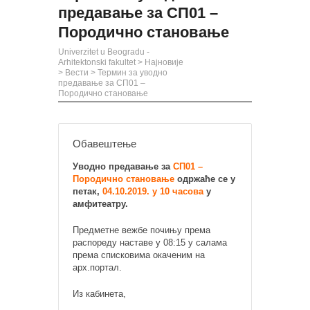
предавање за СП01 –
Породично становање
Univerzitet u Beogradu -
Arhitektonski fakultet
>
Најновије
>
Вести
>
Термин за уводно
предавање за СП01 –
Породично становање
Обавештење
Уводно предавање за
СП01 –
Породично становање
одржаће се у
петак,
04.10.2019. у 10 часова
у
амфитеатру.
Предметне вежбе почињу према
распореду наставе у 08:15 у салама
према списковима окаченим на
арх.портал.
Из кабинета,