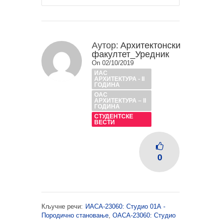
Аутор:
Архитектонски
факултет_Уредник
On 02/10/2019
ИАС
АРХИТЕКТУРА - II
ГОДИНА
ОАС
АРХИТЕКТУРА – II
ГОДИНА
СТУДЕНТСКЕ
ВЕСТИ
0
Кључне речи:
ИАСА-23060: Студио 01А -
Породично становање
,
ОАСА-23060: Студио