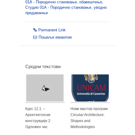
01А - Породично становање
,
обавештење
,
Студио 01А - Породично становање
,
уводно
предаванње
Permanent Link
Пошаљи емаилом
Сродни текстови
Курс 12.1. –
Нови мастер програм
Архитектонске
Circular Architecture:
конструкције 2:
Shapes and
Одложен час
Methodologies