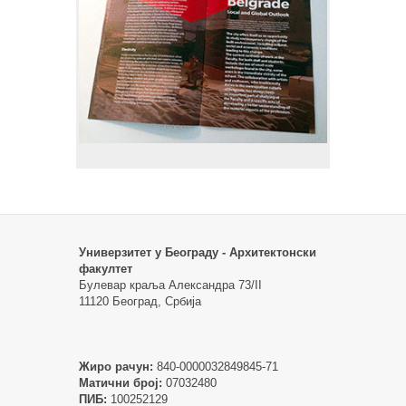
Универзитет у Београду - Архитектонски
факултет
Булевар краља Александра 73/II
11120 Београд, Србија
Жиро рачун:
840-0000032849845-71
Матични број:
07032480
ПИБ:
100252129