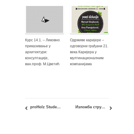
Курс 14.1. – Ликовно
Одрживе каријере –
приказивање у
одговорни грађани 21.
архитектури:
века Каријера у
консултације,
мултинационалним
ван.проф. М.Цветић
компанијама
proHolz Student Trophy 2020
Изложба стручно-уметничких остварења: Весна Цагић Милошевић, дипл.инж.арх