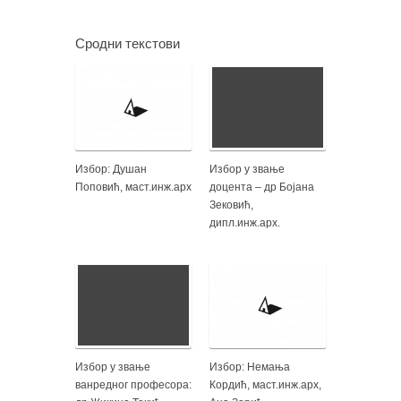
Сродни текстови
Избор: Душан
Избор у звање
Поповић, маст.инж.арх
доцента – др Бојана
Зековић,
дипл.инж.арх.
Избор у звање
Избор: Немања
ванредног професора:
Кордић, маст.инж.арх,