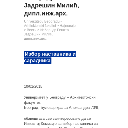
Јадрешин Милић,
дипл.инж.арх.
Univerzitet u Beogradu -
Arhitektonski fakultet
>
Најновије
>
Вести
>
Избор: др Рената
Јадрешин Милић,
дипл.инж.арх.
Избор наставника и
сарадника
10/01/2015
Универзитет у Београду – Архитектонски
факултет,
Београд, Булевар краља Александра 73/II,
обавештава све заинтересоване да се
Извештај Комисије за избор наставника за