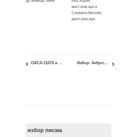
др Жикица Текић
Ана Зорић,
маст.инж.арх и
Снежана Веснић,
дипл.инж.арх.
ОАСА-11070 и ИАСА-11070 – Геометрија облика 1: исправке у завршној евиденцији
Избор: Анђела Дубљевић, маст.инж.арх.
избор писма