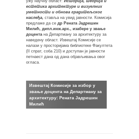
ужу научну област:
Историја, теорија и
естетика архитектуре и визуелних
уметности и обнова градитељског
наслеђа
,
ставља на увид јавности. Комисија
предлаже да се
др
Рената Јадрешин
Милић, дипл.инж.арх., изабере у звање
доцента
на Департману за архитектуру за
наведену област. Извештај Комисије се
налази у просторијама библиотеке Факултета
(II спрат, соба 210) и доступан је јавности
петнаест дана од дана објављивања овог
огласа.
Извештај Комисијe за избор у
звање доцента
на Департману за
архитектуру: Рената Јадрешин
Милић