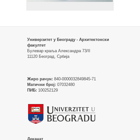
Универзитет у Београду - Архитектонски
факултет
Булевар краља Александра 73/II
11120 Београд, Србија
Жиро рачун:
840-0000032849845-71
Матични број:
07032480
ПИБ:
100252129
Деканат