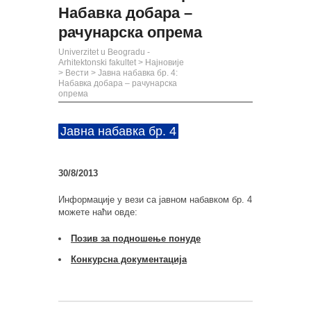
Набавка добара –
рачунарска опрема
Univerzitet u Beogradu -
Arhitektonski fakultet
>
Најновије
>
Вести
>
Јавна набавка бр. 4:
Набавка добара – рачунарска
опрема
Јавна набавка бр. 4
30/8/2013
Информације у вези са јавном набавком бр. 4
можете наћи овде:
Позив за подношење понуде
Конкурсна документација