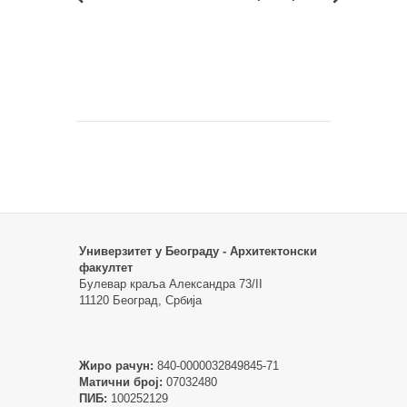
Универзитет у Београду - Архитектонски
факултет
Булевар краља Александра 73/II
11120 Београд, Србија
Жиро рачун:
840-0000032849845-71
Матични број:
07032480
ПИБ:
100252129