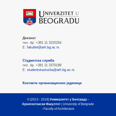
Деканат
тел. бр. +381 11 3225254
Е:
fakultet@arh.bg.ac.rs
Студентска служба
тел. бр. +381 11 3370199
Е:
studentskasluzba@arh.bg.ac.rs
Контакти организационих јединица
© [2013 - 2018]
Универзитет у Београду -
Архитектонски Факултет
| University of Belgrade
- Faculty of Architecture