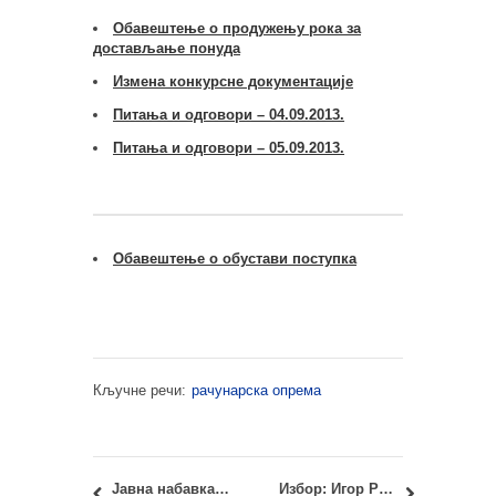
Обавештење о продужењу рока за
достављање понуда
Измена конкурсне документације
Питања и одговори – 04.09.2013.
Питања и одговори – 05.09.2013.
Обавештење о обустави поступка
Кључне речи:
рачунарска опрема
Јавна набавка бр. 5: Набавка услуга – штампање часописа САЈ
Избор: Игор Рајковић, дипл.инж.арх.