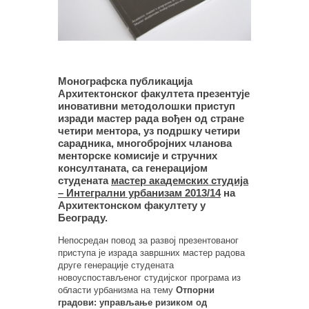
Монографска публикација
Архитектонског факултета презентује
иновативни методолошки приступ
изради мастер рада вођен од стране
четири ментора, уз подршку четири
сарадника, многобројних чланова
менторске комисије и стручних
консултаната, са генерацијом
студената
мастер академских студија
– Интегрални урбанизам 2013/14
на
Архитектонском факултету у
Београду.
Непосредан повод за развој презентованог
приступа је израда завршних мастер радова
друге генерације студената
новоуспостављеног студијског програма из
области урбанизма на тему
Отпорни
градови: управљање ризиком од