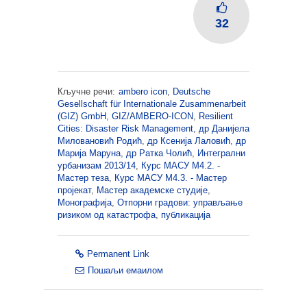
32
Кључне речи:
ambero icon
,
Deutsche
Gesellschaft für Internationale Zusammenarbeit
(GIZ) GmbH
,
GIZ/AMBERO-ICON
,
Resilient
Cities: Disaster Risk Management
,
др Данијела
Миловановић Родић
,
др Ксенија Лаловић
,
др
Марија Маруна
,
др Ратка Чолић
,
Интегрални
урбанизам 2013/14
,
Курс МАСУ М4.2. -
Мастер теза
,
Курс МАСУ М4.3. - Мастер
пројекат
,
Мастер академске студије
,
Монографија
,
Отпорни градови: управљање
ризиком од катастрофа
,
публикација
Permanent Link
Пошаљи емаилом