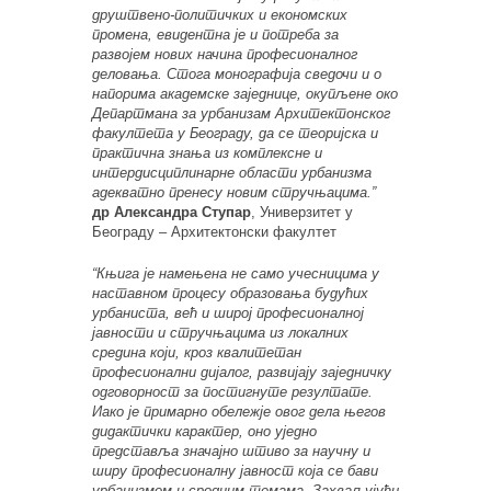
друштвено-политичких и економских
промена, евидентна је и потреба за
развојем нових начина професионалног
деловања. Стога монографија сведочи и о
напорима академске заједнице, окупљене око
Департмана за урбанизам Архитектонског
факултета у Београду, да се теоријска и
практична знања из комплексне и
интердисциплинарне области урбанизма
адекватно пренесу новим стручњацима.”
др Александра Ступар
, Универзитет у
Београду – Архитектонски факултет
“Књига је намењена не само учесницима у
наставном процесу образовања будућих
урбаниста, већ и широј професионалној
јавности и стручњацима из локалних
средина који, кроз квалитетан
професионални дијалог, развијају заједничку
одговорност за постигнуте резултате.
Иако је примарно обележје овог дела његов
дидактички карактер, оно уједно
представља значајно штиво за научну и
ширу професионалну јавност која се бави
урбанизмом и сродним темама. Захваљујући