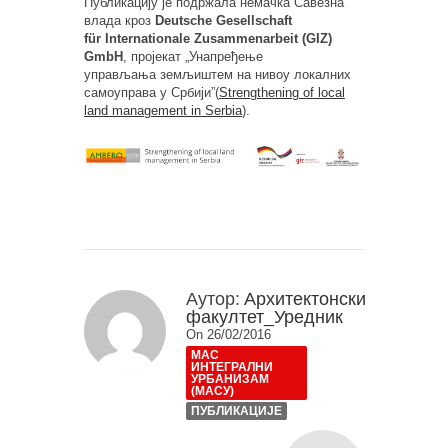
Публикацију је подржала немачка Савезна
влада кроз
Deutsche Gesellschaft
für Internationale Zusammenarbeit (GIZ)
GmbH
, пројекат „Унапређење
управљања земљиштем на нивоу локалних
самоуправа у Србији”(
Strengthening of local
land management in Serbia
).
Аутор:
Архитектонски
факултет_Уредник
On 26/02/2016
МАС
ИНТЕГРАЛНИ
УРБАНИЗАМ
(МАСУ)
ПУБЛИКАЦИЈЕ