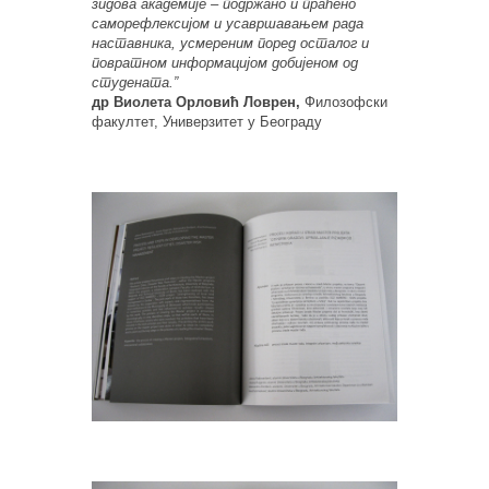
зидова академије – подржано и праћено
саморефлексијом и усавршавањем рада
наставника, усмереним поред осталог и
повратном информацијом добијеном од
студената.”
др Виолета Орловић Ловрен,
Филозофски
факултет, Универзитет у Београду