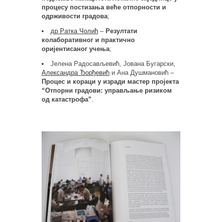
процесу постизања веће отпорности и
одрживости градова
;
др Ратка Чолић
–
Резултати
колаборативног и практично
оријентисаног учења
;
Јелена Радосављевић, Јована Бугарски,
Александра Ђорђевић
и Ана Душмановић –
Процес и кораци у изради мастер пројекта
“Отпорни градови: управљање ризиком
од катастрофа”
.