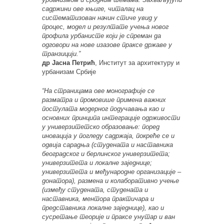
садржини ове књиге, читалац на
систематизован начин стиче увид у
процес, модел и резултате учења новог
профила урбанисте који је спреман да
одговори на нове изазове праксе државе у
транзицији.”
др Јасна Петрић
, Институт за архитектуру и
урбанизам Србије
“На страницама ове монографије се
разматра и промовише примена важних
постулата модерног подучавања као и
основних принципа интеграције одрживости
у универзитетско образовање: поред
иновација у погледу садржаја, покреће се и
одвија сарадња (студената и наставника
београдског и берлинског универзитета;
универзитета и локалне заједнице;
универзитета и међународне организације –
донатора), размена и колаборативно учење
(између студената, студената и
наставника, ментора практичара и
представника локалне заједнице), као и
сусретање теорије и праксе унутар и ван