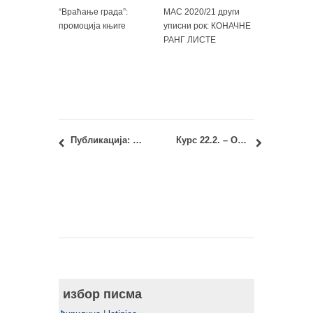
“Враћање града”:
МАС 2020/21 други
промоција књиге
уписни рок: КОНАЧНЕ
РАНГ ЛИСТЕ
Публикација: Интегрални урбани пројекти за управљање ризиком од поплава на примеру Обреновца: каталог изложбе завршних радова генерације студената 2013/2014
Курс 22.2. – Организација грађења и основе менаџмента: Информације о вежбању
избор писма