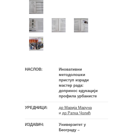
НАСЛОВ:
Иновативни
методолошки
приступ изради
мастер рада:
допринос едукацији
профила урбанисте
УРЕДНИЦИ:
др Марија Маруна
и
др Ратка Чолић
ИЗДАВАЧ:
Универзитет у
Београду –