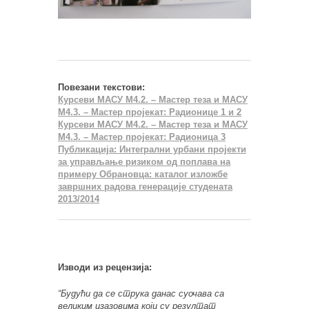
Повезани текстови:
Курсеви МАСУ М4.2. – Мастер теза и МАСУ
М4.3. – Мастер пројекат: Радионице 1 и 2
Курсеви МАСУ М4.2. – Мастер теза и МАСУ
М4.3. – Мастер пројекат: Радионица 3
Публикација: Интегрални урбани пројекти
за управљање ризиком од поплава на
примеру Обрановца: каталог изложбе
завршних радова генерације студената
2013/2014
Изводи из рецензија:
“Будући да се струка данас суочава са
великим изазовима који су резултат