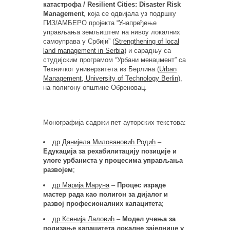
катастрофа / Resilient Cities: Disaster Risk
Management
, која се одвијала уз подршку
ГИЗ/АМБЕРО пројекта “Унапређење
управљања земљиштем на нивоу локалних
самоуправа у Србији” (
Strengthening of local
land management in Serbia
) и сарадњу са
студијским програмом “Урбани менаџмент” са
Техничког универзитета из Берлина (
Urban
Management, University of Technology Berlin
),
на полигону општине Обреновац.
Монографија садржи пет ауторских текстова:
др Данијела Миловановић Родић
–
Едукација за рехабилитацију позиције и
улоге урбаниста у процесима управљања
развојем
;
др Марија Маруна
–
Процес израде
мастер рада као полигон за дијалог и
развој професионалних капацитета
;
др Ксенија Лаловић
–
Модел учења за
подизање капацитета локалне заједнице у