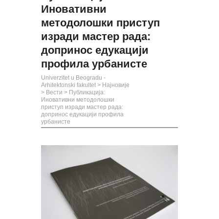
Иновативни
методолошки приступ
изради мастер рада:
допринос едукацији
профила урбанисте
Univerzitet u Beogradu -
Arhitektonski fakultet
>
Најновије
>
Вести
>
Публикација:
Иновативни методолошки
приступ изради мастер рада:
допринос едукацији профила
урбанисте