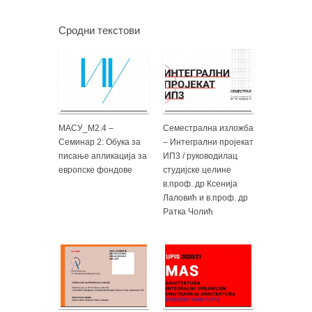
Сродни текстови
МАСУ_М2.4 –
Семестрална изложба
Семинар 2: Обука за
– Интегрални пројекат
писање апликација за
ИП3 / руководилац
европске фондове
студијске целине
в.проф. др Ксенија
Лаловић и в.проф. др
Ратка Чолић