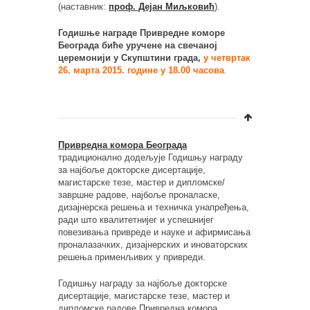
(наставник:
проф. Дејан Миљковић
).
Годишње награде Привредне коморе
Београда биће уручене на свечаној
церемонији у Скупштини града,
у четвртак
26. марта 2015. године у 18.00 часова
.
Привредна комора Београда
традиционално додељује Годишњу награду
за најбоље докторске дисертације,
магистарске тезе, мастер и дипломске/
завршне радове, најбоље проналаске,
дизајнерска решења и техничка унапређења,
ради што квалитетнијег и успешнијег
повезивања привреде и науке и афирмисања
проналазачких, дизајнерских и иноваторских
решења применљивих у привреди.
Годишњу награду за најбоље докторске
дисертације, магистарске тезе, мастер и
дипломске радове Привредна комора