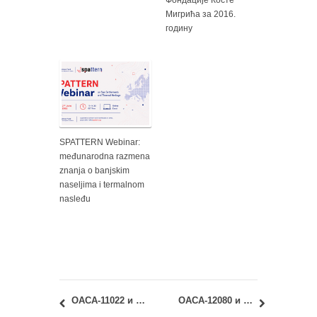
Фондације Косте
Мигрића за 2016.
годину
SPATTERN Webinar:
međunarodna razmena
znanja o banjskim
naseljima i termalnom
nasleđu
ОАСА-11022 и ИАСА-11022 – Архитектура данас: Априлски испитни рок
ОАСА-12080 и ИАСА-12080 – Геометрија облика 2: Одложен први колоквијум