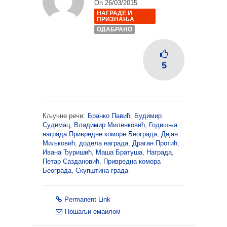
On 26/03/2015
НАГРАДЕ И
ПРИЗНАЊА
ОДАБРАНО
5
Кључне речи:
Бранко Павић
,
Будимир
Судимац
,
Владимир Миленковић
,
Годишња
награда Привредне коморе Београда
,
Дејан
Миљковић
,
додела награда
,
Драган Протић
,
Ивана Ђуришић
,
Маша Братуша
,
Награда
,
Петар Саздановић
,
Привредна комора
Београда
,
Скупштина града
Permanent Link
Пошаљи емаилом