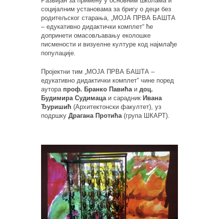
Развијан за примену у основним школама и
социјалним установама за бригу о деци без
родитељског старања, „МОЈА ПРВА БАШТА
– едукативно дидактички комплет“ ће
допринети омасовљавању еколошке
писмености и визуелне културе код најмлађе
популације.
Пројектни тим „МОЈА ПРВА БАШТА –
едукативно дидактички комплет“ чине поред
аутора
проф. Бранко Павића
и
доц.
Будимира Судимаца
и сарадник
Ивана
Ђуришић
(Архитектонски факултет), уз
подршку
Драгана Протића
(група ШКАРТ).