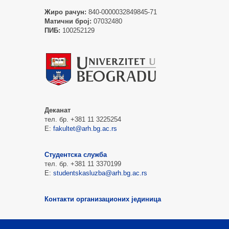
Жиро рачун:
840-0000032849845-71
Матични број:
07032480
ПИБ:
100252129
Деканат
тел. бр. +381 11 3225254
Е:
fakultet@arh.bg.ac.rs
Студентска служба
тел. бр. +381 11 3370199
Е:
studentskasluzba@arh.bg.ac.rs
Контакти организационих јединица