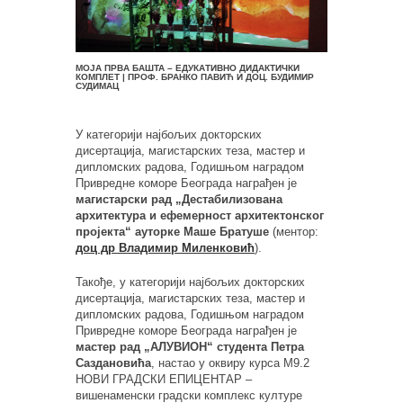
МОЈА ПРВА БАШТА – ЕДУКАТИВНО ДИДАКТИЧКИ
КОМПЛЕТ | ПРОФ. БРАНКО ПАВИЋ И ДОЦ. БУДИМИР
СУДИМАЦ
У категорији најбољих докторских
дисертација, магистарских теза, мастер и
дипломских радова, Годишњом наградом
Привредне коморе Београда награђен је
магистарски рад „Дестабилизована
архитектура и ефемерност архитектонског
пројекта“ ауторке Маше Братуше
(ментор:
доц др Владимир Миленковић
).
Такође, у категорији најбољих докторских
дисертација, магистарских теза, мастер и
дипломских радова, Годишњом наградом
Привредне коморе Београда награђен је
мастер рад „АЛУВИОН“ студента Петра
Саздановића
, настао у оквиру курса М9.2
НОВИ ГРАДСКИ ЕПИЦЕНТАР –
вишенаменски градски комплекс културе