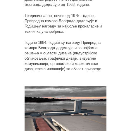
Београда додељује од 1968. године.
Традиционално, почев од 1975. године,
Привредна комора Београда додељује и
Годишњу награду за најбоље проналаске и
техничка унапређења.
Године 1984. Годишњу награду Привредна
комора Београда додељује и за најбоља
решења у области дизајна (индустријско
обликовање, графички дизајн, визуелне
комуникације, ергономске и маркетиншке
дизајнерске иновације) за област привреде.