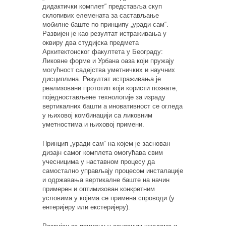
дидактички комплет“ представља скуп
склопивих елемената за састављање
мобилне баште по принципу „уради сам“.
Развијен је као резултат истраживања у
оквиру два студијска предмета
Архитектонског факултета у Београду:
Ликовне форме и Урбана оаза који пружају
могућност садејства уметничких и научних
дисциплина. Резултат истраживања је
реализовани прототип који користи познате,
поједностављене технологије за израду
вертикалних башти а иновативност се огледа
у њиховој комбинацији са ликовним
уметностима и њиховој примени.
Принцип „уради сам“ на којем је заснован
дизајн самог комплета омогућава свим
учесницима у наставном процесу да
самостално управљају процесом инсталације
и одржавања вертикалне баште на начин
примерен и оптимизован конкретним
условима у којима се примена спроводи (у
ентеријеру или екстеријеру).