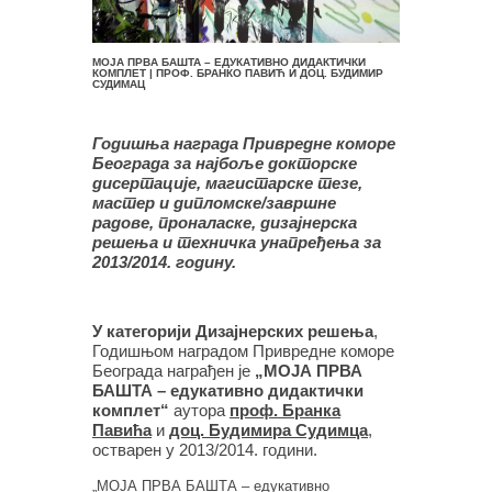
МОЈА ПРВА БАШТА – ЕДУКАТИВНО ДИДАКТИЧКИ
КОМПЛЕТ | ПРОФ. БРАНКО ПАВИЋ И ДОЦ. БУДИМИР
СУДИМАЦ
Годишња награда Привредне коморе
Београда за најбоље докторске
дисертације, магистарске тезе,
мастер и дипломске/завршне
радове, проналаске, дизајнерска
решења и техничка унапређења за
2013/2014. годину.
У категорији Дизајнерских решења
,
Годишњом наградом Привредне коморе
Београда награђен је
„МОЈА ПРВА
БАШТА – едукативно дидактички
комплет“
аутора
проф. Бранка
Павића
и
доц. Будимира Судимца
,
остварен у 2013/2014. години.
„МОЈА ПРВА БАШТА – едукативно