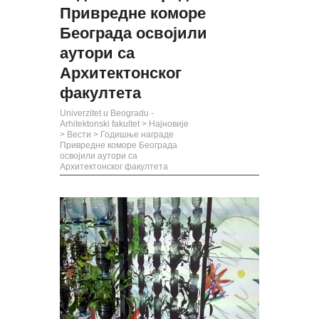
Привредне коморе
Београда освојили
аутори са
Архитектонског
факултета
Univerzitet u Beogradu -
Arhitektonski fakultet
>
Најновије
>
Вести
>
Годишње награде
Привредне коморе Београда
освојили аутори са
Архитектонског факултета