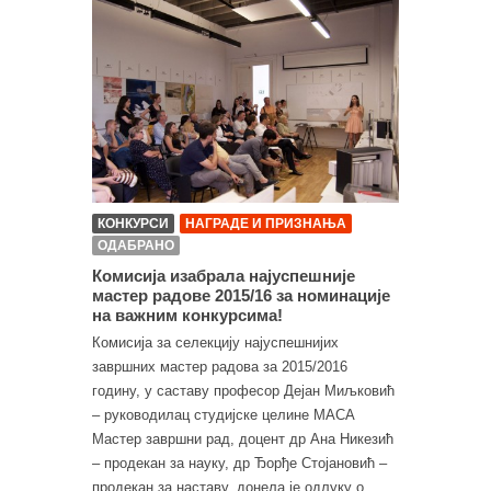
КОНКУРСИ
НАГРАДЕ И ПРИЗНАЊА
ОДАБРАНО
Комисија изабрала најуспешније
мастер радове 2015/16 за номинације
на важним конкурсима!
Комисија за селекцију најуспешнијих
завршних мастер радова за 2015/2016
годину, у саставу професор Дејан Миљковић
– руководилац студијске целине МАСА
Мастер завршни рад, доцент др Ана Никезић
– продекан за науку, др Ђорђе Стојановић –
продекан за наставу, донела је одлуку о