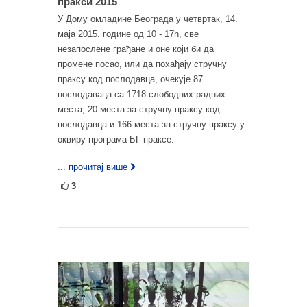
пракси 2015
У Дому омладине Београда у четвртак, 14.
маја 2015. године од 10 - 17h, све
незапослене грађане и оне који би да
промене посао, или да похађају стручну
праксу код послодавца, очекује 87
послодаваца са 1718 слободних радних
места, 20 места за стручну праксу код
послодавца и 166 места за стручну праксу у
оквиру програма БГ праксе.
... прочитај више
3