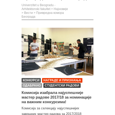
Univerzitet u Beogradu -
Arhitektonski fakultet
>
Најновије
>
Вести
>
Привредна комора
Београда
КОНКУРСИ
НАГРАДЕ И ПРИЗНАЊА
ОДАБРАНО
СТУДЕНТСКИ РАДОВИ
Комисија изабрала најуспешније
мастер радове 2017/18 за номинације
на важним конкурсима!
Комисија за селекцију најуспешнијих
завршних мастер радова за 2017/2018