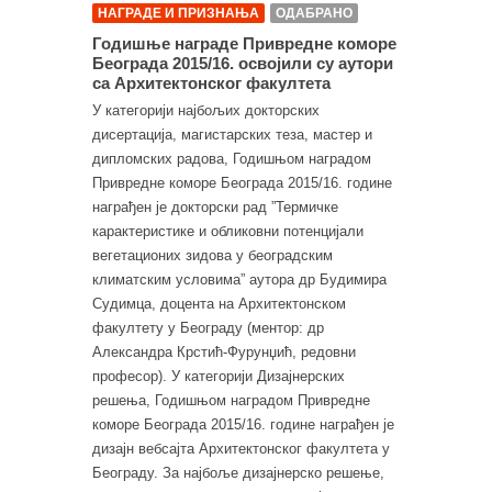
НАГРАДЕ И ПРИЗНАЊА
ОДАБРАНО
Годишње награде Привредне коморе
Београда 2015/16. освојили су аутори
са Архитектонског факултета
У категорији најбољих докторских
дисертација, магистарских теза, мастер и
дипломских радова, Годишњом наградом
Привредне коморе Београда 2015/16. године
награђен је докторски рад ”Термичке
карактеристике и обликовни потенцијали
вегетационих зидова у београдским
климатским условима” аутора др Будимира
Судимца, доцента на Архитектонском
факултету у Београду (ментор: др
Александра Крстић-Фурунџић, редовни
професор). У категорији Дизајнерских
решења, Годишњом наградом Привредне
коморе Београда 2015/16. године награђен је
дизајн вебсајта Архитектонског факултета у
Београду. За најбоље дизајнерско решење,