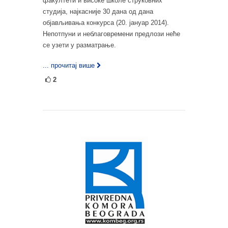
факултети и високе школе струковних
студија, најкасније 30 дана од дана
објављивања конкурса (20. јануар 2014).
Непотпуни и неблаговремени предлози неће
се узети у разматрање.
... прочитај више
2