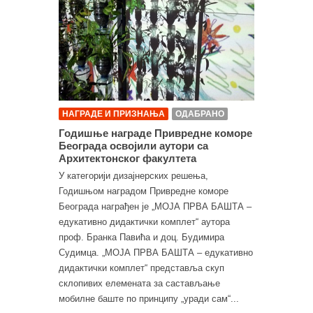
НАГРАДЕ И ПРИЗНАЊА
ОДАБРАНО
Годишње награде Привредне коморе
Београда освојили аутори са
Архитектонског факултета
У категорији дизајнерских решења,
Годишњом наградом Привредне коморе
Београда награђен је „МОЈА ПРВА БАШТА –
едукативно дидактички комплет“ аутора
проф. Бранка Павића и доц. Будимира
Судимца. „МОЈА ПРВА БАШТА – едукативно
дидактички комплет“ представља скуп
склопивих елемената за састављање
мобилне баште по принципу „уради сам“...