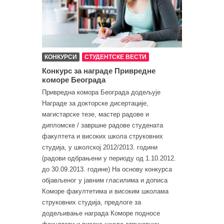
КОНКУРСИ
СТУДЕНТСКЕ ВЕСТИ
Конкурс за награде Привредне
коморе Београда
Привредна комора Београда додељује
Награде за докторске дисертације,
магистарске тезе, мастер радове и
дипломске / завршне радове студената
факултета и високих школа струковних
студија, у школској 2012/2013. години
(радови одбрањени у периоду од 1.10.2012.
до 30.09.2013. године) На основу конкурса
објављеног у јавним гласилима и дописа
Коморе факултетима и високим школама
струковних студија, предлоге за
додељивање награда Коморе подносе