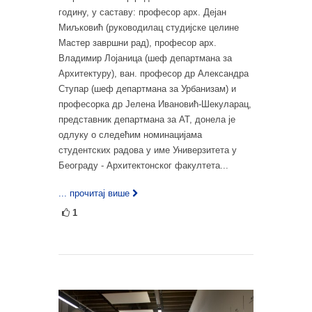
годину, у саставу: професор арх. Дејан
Миљковић (руководилац студијске целине
Мастер завршни рад), професор арх.
Владимир Лојаница (шеф департмана за
Архитектуру), ван. професор др Александра
Ступар (шеф департмана за Урбанизам) и
професорка др Јелена Ивановић-Шекуларац,
представник департмана за АТ, донела је
одлуку о следећим номинацијама
студентских радова у име Универзитета у
Београду - Архитектонског факултета...
... прочитај више
1