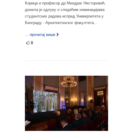
Корица и професор др Миодраг Несторовић,
донела је одлуку о следећим номинацијама
студентских радова испред Универзитета у
Београду - Архитектонског факултета...
... прочитај више
8