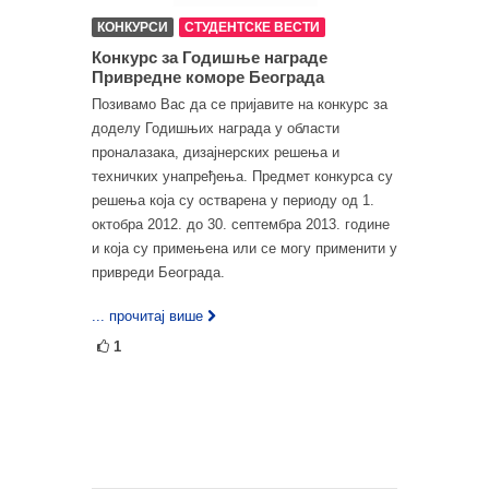
КОНКУРСИ
СТУДЕНТСКЕ ВЕСТИ
Конкурс за Годишње награде
Привредне коморе Београда
Позивамо Вас да се пријавите на конкурс за
доделу Годишњих награда у области
проналазака, дизајнерских решења и
техничких унапређења. Предмет конкурса су
решења која су остварена у периоду од 1.
октобра 2012. до 30. септембра 2013. године
и која су примењена или се могу применити у
привреди Београда.
... прочитај више
1