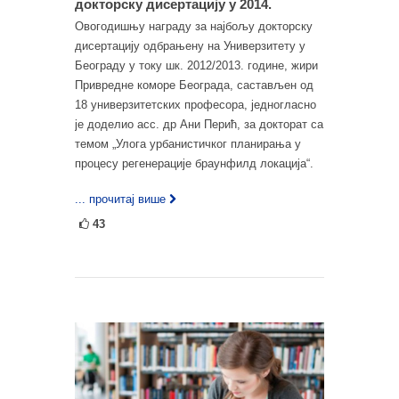
докторску дисертацију у 2014.
Овогодишњу награду за најбољу докторску
дисертацију одбрањену на Универзитету у
Београду у току шк. 2012/2013. године, жири
Привредне коморе Београда, састављен од
18 универзитетских професора, једногласно
је доделио асс. др Ани Перић, за докторат са
темом „Улога урбанистичког планирања у
процесу регенерације браунфилд локација“.
... прочитај више
43