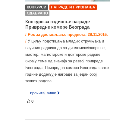
КОНКУРСИ
НАГРАДЕ И ПРИЗНАЊА
ОДАБРАНО
Конкурс за годишње награде
Привредне коморе Београда
/ Рок за достављање предлога: 28.11.2016.
/
У циљу подстицања младих стручњака и
научних радника да за дипломске/завршне,
мастер, магистарске и докторске радове
бирају теме од значаја за развој привреде
Београда, Привредна комора Београда сваке
године додељује награде за један број
таквих радова...
... прочитај више
0