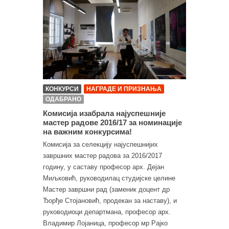
КОНКУРСИ
НАГРАДЕ И ПРИЗНАЊА
ОДАБРАНО
Комисија изабрала најуспешније
мастер радове 2016/17 за номинације
на важним конкурсима!
Комисија за селекцију најуспешнијих
завршних мастер радова за 2016/2017
годину, у саставу професор арх. Дејан
Миљковић, руководилац студијске целине
Мастер завршни рад (заменик доцент др
Ђорђе Стојановић, продекан за наставу), и
руководиоци департмана, професор арх.
Владимир Лојаница, професор мр Рајко