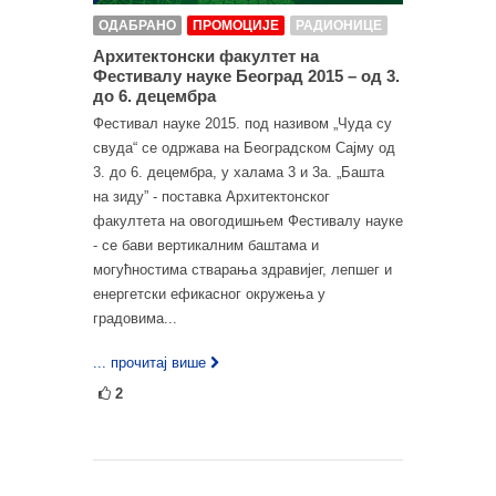
ОДАБРАНО
ПРОМОЦИЈЕ
РАДИОНИЦЕ
Архитектонски факултет на
Фестивалу науке Београд 2015 – од 3.
до 6. децембра
Фестивал науке 2015. под називом „Чуда су
свуда“ се одржава на Београдском Сајму од
3. до 6. децембра, у халама 3 и 3а. „Башта
на зиду” - поставка Архитектонског
факултета на овогодишњем Фестивалу науке
- се бави вертикалним баштама и
могућностима стварања здравијег, лепшег и
енергетски ефикасног окружења у
градовима...
... прочитај више
2