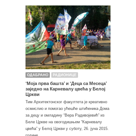
ОДАБРАНО
РАДИОНИЦЕ
‘Моја прва башта’ и ‘Деца са Месеца’
заједно на Карневалу цвећа у Белој
Цркви
Тим Архитектонског факултета је креативно
осмислио и помогао ућешће штићеника Дома
за децу и омладину “Вера Радивојевић” из
Беле Цркве на овогодишњем “Карневалу
цвећа” у Белој Цркви у суботу, 26. јуна 2015.
године...