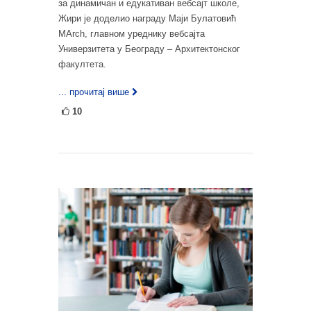
за динамичан и едукативан вебсајт школе,
Жири је доделио награду Маји Булатовић
MArch, главном уреднику вебсајта
Универзитета у Београду – Архитектонског
факултета.
... прочитај више
10