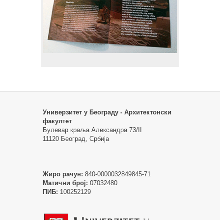
Универзитет у Београду - Архитектонски
факултет
Булевар краља Александра 73/II
11120 Београд, Србија
Жиро рачун:
840-0000032849845-71
Матични број:
07032480
ПИБ:
100252129