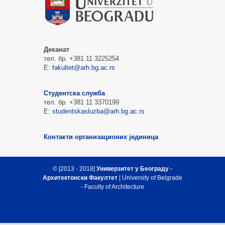
Деканат
тел. бр. +381 11 3225254
Е:
fakultet@arh.bg.ac.rs
Студентска служба
тел. бр. +381 11 3370199
Е:
studentskasluzba@arh.bg.ac.rs
Контакти организационих јединица
© [2013 - 2018]
Универзитет у Београду -
Архитектонски Факултет
| University of Belgrade
- Faculty of Architecture
Врх стране